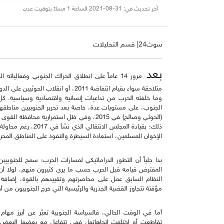
آخر تحديث في: 31-08-2021 الساعة 1 مساءً بتوقيت عدن
سوث24| قسم التحليلات
بعد
وما خلفته الحرب من تداعيات إنسانية واقتصادية وسياسية. كل
الجنوب، على مستويات عدة، خاصة بعد تحرير الجنوبيين مناطقهم مم
(الحوثي وصالح) في 2015، وفي ظل استمرارية م
ذلك؛ بقيادة المجلس ا
الإخوان المسلمين، استعادة السيطرة والنفوذ على المناطق المحرر
بدا جلياً أن التطور الدراماتيكي لمسارات الحرب؛ سمح للجنوبيي
المفترض قيامه قبل الحرب حسب ما يرى كثيرون منهم، لولا أن
النظام السابق عمل على محاصرتهم وتقييدهم بالقوة، إضافة 
مؤقتة تتجاوز القضية الجذرية والرئيسية التي خرج الجنوبيون من أج
أما في الوقت الحالي، فالسياسة الجنوبية تعبّر عن أبرز مهام
تقاطعت أو اختلفت اتجاهاتها، فهي تتفاعل مع بعضها البعض 