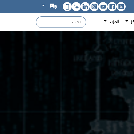
كز
المزيد