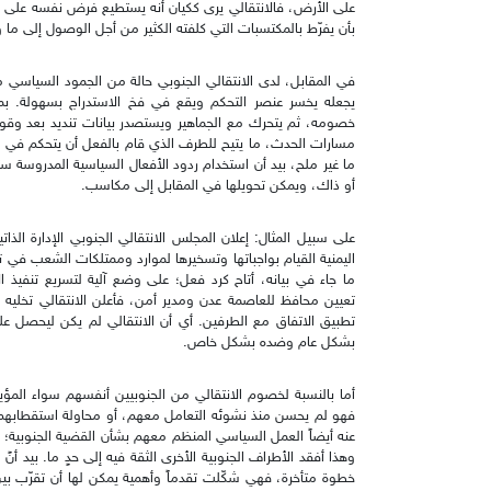
على الأرض، فالانتقالي يرى ككيان أنه يستطيع فرض نفسه على أي
بأن يفرّط بالمكتسبات التي كلفته الكثير من أجل الوصول إلى ما و
في المقابل، لدى الانتقالي الجنوبي حالة من الجمود السياسي 
يجعله يخسر عنصر التحكم ويقع في فخ الاستدراج بسهولة. بم
خصومه، ثم يتحرك مع الجماهير ويستصدر بيانات تنديد بعد وقو
مسارات الحدث، ما يتيح للطرف الذي قام بالفعل أن يتحكم في ال
ما غير ملح، بيد أن استخدام ردود الأفعال السياسية المدروسة
أو ذاك، ويمكن تحويلها في المقابل إلى مكاسب.
اليمنية القيام بواجباتها وتسخيرها لموارد وممتلكات الشعب في 
ما جاء في بيانه، أتاح كرد فعل؛ على وضع آلية لتسريع تنفيذ
تعيين محافظ للعاصمة عدن ومدير أمن، فأعلن الانتقالي تخليه عن 
تطبيق الاتفاق مع الطرفين. أي أن الانتقالي لم يكن ليحصل 
بشكل عام وضده بشكل خاص.
أما بالنسبة لخصوم الانتقالي من الجنوبيين أنفسهم سواء المؤي
فهو لم يحسن منذ نشوئه التعامل معهم، أو محاولة استقطابهم، 
عنه أيضاً العمل السياسي المنظم معهم بشأن القضية الجنوبية؛ 
وهذا أفقد الأطراف الجنوبية الأخرى الثقة فيه إلى حدٍ ما. بيد أن
خطوة متأخرة، فهي شكّلت تقدماً وأهمية يمكن لها أن تقرّب ب