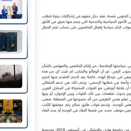
الي الجنوبي نفسه، فقد دخل معهم في إشكاليات بينية تتطلب
ي الأمور السياسية والخدمية التي ينجم عنها ضيق في الأفق
لصواب اتباع سياسة إهمال المناصرين على حساب فتح المجال
ي سياستها الإعلامية، من إقناع المتابعين والمهتمين بالشأن
جنوب اليمن، غير أن الوقائع والتجارب لم تثبت أي من هذه
بيعي في مرحلةٍ كهذه، خاصة بعد الدعم المقدم منها لتحرير
وأمنه في خطابها الرسمي، ورغم ذلك هي تدعم الانتقالي
ا أن علاقة أبوظبي مع القوات المشتركة في الساحل الغربي
ح حدوث تفاهمات بين تلك القوات وبين الإخوان؛ أو بينها
تي تعتبر هذين الطرفين من ألد خصومها في المنطقة. بمعنى
مناهض للوحدة، وتدعم قوات طارق صالح رغم موقفها الثابت
رفين موقف محدد من قضية البقاء في الوحدة أو عدم البقاء
علاوةً على ذلك، فالسعودية بعد تدخلها نتيجة الأزمة التي حدثت بين حكومة هادي والانتقالي في أغسطس 2019؛ وخروجها