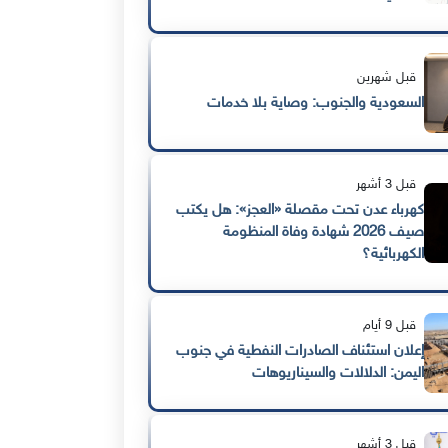
قبل شهرين
السعودية والجنوب: وصاية بلا خدمات
قبل 3 أشهر
كهرباء عدن تحت مقصلة «العجز»: هل يكتب
صيف 2026 شهادة وفاة المنظومة
الكهربائية؟
قبل 9 أيام
إعلان استئناف الصادرات النفطية في جنوب
اليمن: الدلالات والسيناريوهات
قبل 3 أشهر