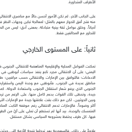
الأطراف المتحاورة.
على الجانب الآخر، لم تكن الأمور أحسن حالاً مع مناصري الانتق
منه فتح أفق للحوار معهم بالمثل؛ لمعالجة تباين وجهات النظر ف
أحياناً، وخلق عوامل ثقة بينية متبادلة، بمعنى أدق؛ ليس من ا
للتحاور مع المخالفين فقط.
ثانياً: على المستوى الخارجي
تمكنت الفواعل المحلية والإقليمية المناهضة للانتقالي الجنوبي ف
اليمني؛ على أن الانتقالي مجرد تابع ينفذ سياسات أبوظبي في 
الادعاءات؛ فالتوافق بين الإمارات والانتقالي حسب مراقبين؛ ط
مناطق عديدة في الجنوب. فأبوظبي مع وحدة اليمن واستقراره 
الجنوبي الذي يرفع شعار استقلال الجنوب واستعادة الدولة، كم
جيدة، وتحظى تلك القوات بدعم كامل منها، على الرغم من ترجي
وبين الحوثيين، لكن مع ذلك بقت علاقتها جيدة مع الإمارات ال
أكثر وضوحاً، فالإمارات تدعم الانتقالي رغم موقفه الثابت ال
المتمسك بالوحدة، بيد أنها لم تستطع أن تملي على أيً من الط
فيها، كل طرف يحتفظ بمشروعه السياسي بشكل مستقل.