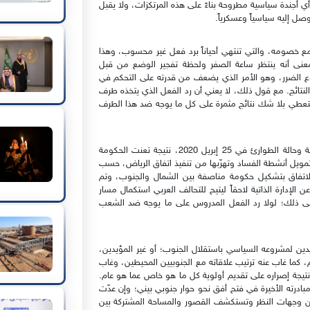
 أجندة سياسية مطروحة بناءً على هذه المرتكزات، ولا يقبل
صل إليه سياسياً وعسكرياً.
مع خصومه، والتي تنتهي أحياناً برد فعل غير محسوب، وهذا
عنى أنه ينتظر ساعة الصفر ولحظة تفجير الوضع من قبل
ع الضرر، وهو الأمر الذي يضعف من قدرته على التحكم في
نتائج. مع قول ذلك، لا يعني أن رد الفعل الذي يتخذه طرف
 ستعطي بلا شك نتائج مثمرة على كل ما يوجه ضد هذا الطرف
على سبيل المثال: إعلان المجلس الانتقالي الجنوبي الإدارة الذاتية وحالة الطوارئ في 25 إبريل 2020، نتيجة تعنت الحكومة
تمويل أنشطة الفساد وتهرّبها من تنفيذ اتفاق الرياض، حسب
 الاتفاق بتشكيل حكومة مناصفة بين الشمال والجنوب، وتم
الإدارة الذاتية لاحقاً ليتيح للتحالف العربي استكمال مسار
على ذلك؛ لولا رد الفعل المدروس على ما يوجه ضد الشعب
دين لمشروعه السياسي باستقلال الجنوب؛ أو غير المؤيدين،
كما غاب عنه ترتيب علاقاته مع الجنوبيين المحيطين، وغاب
نتيجة إصراره على تقديم أولوية كل ما هو خاص عما هو عام.
ً مبادرته الأخيرة في فتح أفق نحو حوار جنوبي بيني؛ وإن عدّت
ين وجهات النظر وتستكشف القصور والمساحة المشتركة بين