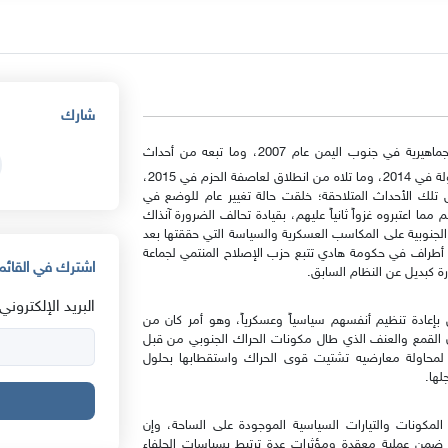
شارك
مرور 14 عاماً على انطلاق الحراك الجنوبي وفعالياته الجماهيرية في جنوب اليمن عام 2007، وما تبعه من أحداث
متلاحقة سواء بقيام انتفاضة 2011، أو انقلاب الحوثيين على الدولة في 2014، وما تلاه من انطلاق لعاصفة الحزم في 2015،
 تلك الأحداث المتلاحقة؛ خلقت حالة تغيير عام للوضع في
ا اعتبروه غزواً ثانياً عليهم، بقيادة تحالف الضرورة آنذاك
حافظة القوى الجنوبية على المكاسب العسكرية والسياسة التي حققتها بعد
لانتقالي الذي نشأ في 2017، رغم محاولة أطراف في حكومة هادي تتبع حزب الإصلاح المنتمي لجماعة
اشترك في القائمة
ة كبديل عن النظام السابق.
البريد الإلكتروني:
ن بإعادة تنظيم أنفسهم سياسياً وعسكرياً، وهو أمر كان من
 القمع والعنف الذي طال مكونات الحراك الجنوبي من قبل
لمحاولة معارضيه تشتيت قوى الحراك واستقطابها بحلول
لها.
 المكونات والتيارات السياسية الموجودة على الساحة، وإن
ضمن عملية معقدة ومؤثرات عدة ترتبط بسياسات الحلفاء