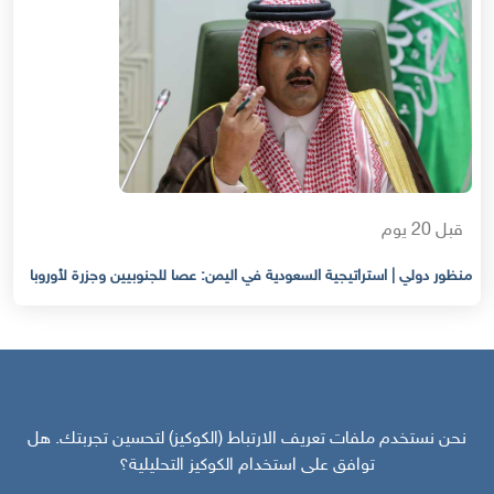
قبل 20 يوم
منظور دولي | استراتيجية السعودية في اليمن: عصا للجنوبيين وجزرة لأوروبا
نحن نستخدم ملفات تعريف الارتباط (الكوكيز) لتحسين تجربتك. هل
توافق على استخدام الكوكيز التحليلية؟
مركز سوث24 للأخبار والدراسات