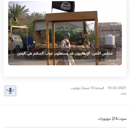
مجلس الأمن: الإرهابيون قد يستغلون غياب السلام في اليمن
19-03-2021 الساعة 10 صباحاً بتوقيت
عدن
سوث24| نيويورك