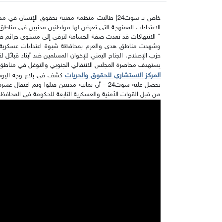
خاص بـ سوث24| طالبت منظمة معنية بحقوق الإنسان 
الاعتداءات الممنهجة التي تعرض لها مواطنين مدنيين في مناط
" الانتهاكات قد تعدت صفة الجسامة لترقى إلى مستوى جرائم ضد 
وشهدت مناطق هدى والعرم بمحافظة شبوة اعتداءات عسكرية 
حزب الإصلاح، الجناح اليمني للإخوان المسلمين ضد أبناء قبائ
يستهدف محاصرة المجلس الانتقالي الجنوبي والتوغل في مناطق 
المركز الاستشاري للحقوق والحريات
كشف في بلاغ وجه اليوم ا
تحصل عليه سوث24 - أن ثمانية مدنيين قتلوا وتم 
من قبل القوات الأمنية والعسكرية التابعة للحكومة في المحافظة 