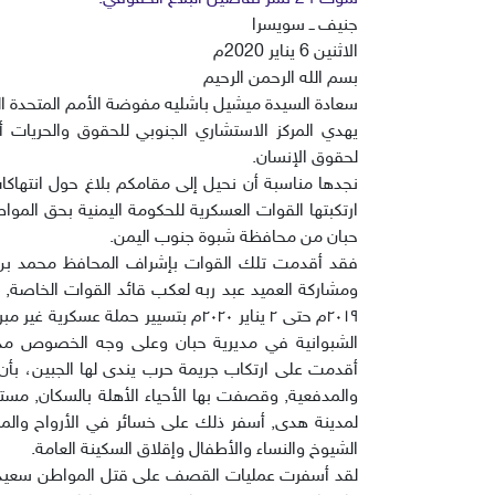
جنيف ــ سويسرا
الاثنين 6 يناير 2020م
بسم الله الرحمن الرحيم
سعادة السيدة ميشيل باشليه مفوضة الأمم المتحدة ال
يهدي المركز الاستشاري الجنوبي للحقوق والحريات 
لحقوق الإنسان.
نجدها مناسبة أن نحيل إلى مقامكم بلاغ حول انتهاك
ارتكبتها القوات العسكرية للحكومة اليمنية بحق المو
حبان من محافظة شبوة جنوب اليمن.
٢٠١٩م حتى ٢ يناير ٢٠٢٠م بتسيير حملة
الشبوانية في مديرية حبان وعلى وجه الخصوص مدي
أقدمت على ارتكاب جريمة حرب يندى لها الجبين، بأن 
والمدفعية, وقصفت بها الأحياء الأهلة بالسكان, مست
لمدينة هدى, أسفر ذلك على خسائر في الأرواح والمم
الشيوخ والنساء والأطفال وإقلاق السكينة العامة.
لقد أسفرت عمليات القصف على قتل المواطن سعيد 