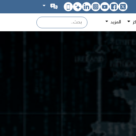
كز
المزيد