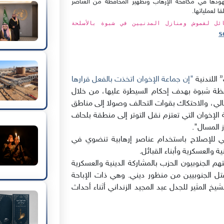
هودها في مكافحة الإرهاب وتطهير المحافظة من العناصر
 لعملياتها.
ائل لقموش ومنازل المدنيين في شبوة بالأسلحة
اللندنية
"إن جماعة الإخوان اتخذت بالفعل قرارها
فظة شبوة بهدف إحكام السيطرة عليها، من خلال
تقالي، والاحتكاك بقوات التحالف وصولا إلى مناطق
 الإخوان التي تعتزم نقل التوتر إلى منطقة بلحاف
 المسال".
ني للإصلاح باستخدام عناصر إرهابية تنضوي في
 والعسكرية وأبناء القبائل.
م الجنوبيون الحزب بالمشاركة الدينية والعسكرية
جتياح الجنوب صيف 94، وإباحة قتل الجنوبيين من منظور ديني. وهي ذات الإباحة
يخ المثير للجدل عبد المجيد الزنداني أثناء أحداث