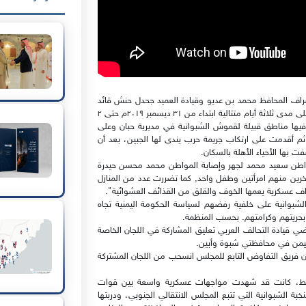
شراف المحافظ محمد بن عديو وقيادة العميد جحدل حنش قائد
اللواء 21 ومشاركة العميد عبد ربه لعكب قائد القوات الخاصة، وعلى مدى ثلاثة أيام متتالية ابتداء من ٣١ ديسمبر ٢٠١٩م حتى ٢
حاصرت فيها مناطق قبيلة لقموش الشبوانية في مديرية حبان وعلى
 أقدمت على ارتكاب جريمة حرب يندى لها الجبين، بعد أن
 بها الأحياء الأهلة بالسكان.
اطن سعيد محمد لجهر وإصابة المواطن محمد محسن حيدرة
ن منهم امرأتين وطفل واحد, كما تضررت عدد من المنازل
اف عسكرية يعمها الخوف والقلق من القذائف العشوائية".
لشبوانية على خلفية رفضهم لسياسة الحكومة اليمنية تجاه
حريتهم وكرامتهم. بحسب المنظمة.
اضي قيادة التحالف العربي تعليق المشاركة في اللجان الخاصة
 اليمن في محافظتي شبوة وأبين.
ن فريق التفاوض التابع للمجلس انسحب من اللجان المشتركة
لنفط، كانت قد شهدت مواجهات عسكرية واسعة بين قوات
الشبوانية التي تتبع المجلس الانتقالي الجنوبي، ودربتها