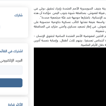
في مدينة جنيف السويسرية الأمم المتحدة بإجراء تحقيق دولي في
ق قبيلة لقموش، بمحافظة شبوة جنوب اليمن. مؤكدة أن هذه
شارك
الإنسانية، باعتبارها موجهة ضد فئة مجتمعية محددة".
واسعة عنيفة نفذتها كتائب عسكرية حكومية محسوبة على
ل لقموش، في إطار تصعيد عسكري وأمني متزايد في المحافظة
شعبيته.
لاثنين لمفوضية الأمم المتحدة السامية لحقوق الإنسان -
اعتقال عشرة أشخاص تعسفيا، بينهم ثلاث أطفال، وإصابة خمسة آخرين
خلال الأيام الماضية.
اشترك في القائمة
البريد الإلكتروني:
الأكثر قراءة