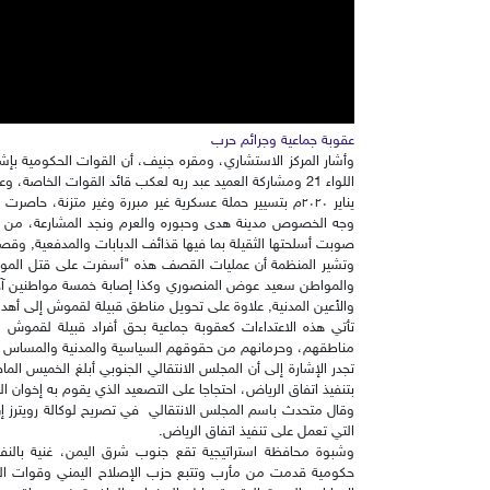
عقوبة جماعية وجرائم حرب
وأشار المركز الاستشاري، ومقره جنيف، أن القوات الحكومية بإ
يناير ٢٠٢٠م بتسيير حملة عسكرية غير مبررة وغير متزنة، 
وجه الخصوص مدينة هدى وحبوره والعرم ونجد المشارعة، من ثم
صوبت أسلحتها الثقيلة بما فيها قذائف الدبابات والمدفعية, وقصفت
وتشير المنظمة أن عمليات القصف هذه "أسفرت على قتل المو
والمواطن سعيد عوض المنصوري وكذا إصابة خمسة مواطنين آخري
والأعين المدنية, علاوة على تحويل مناطق قبيلة لقموش إلى أهد
تأتي هذه الاعتداءات كعقوبة جماعية بحق أفراد قبيلة لقموش ا
مناطقهم، وحرمانهم من حقوقهم السياسية والمدنية والمساس ب
تجدر الإشارة إلى أن المجلس الانتقالي الجنوبي أبلغ الخميس الم
بتنفيذ اتفاق الرياض، احتجاجا على التصعيد الذي يقوم به إخوان
وقال متحدث باسم المجلس الانتقالي في تصريح لوكالة رويترز إ
التي تعمل على تنفيذ اتفاق الرياض.
وشبوة محافظة استراتيجية تقع جنوب شرق اليمن، غنية با
حكومية قدمت من مأرب وتتبع حزب الإصلاح اليمني وقوات النخبة 