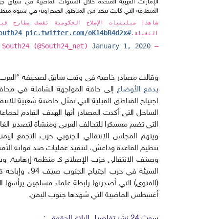
الإمارات العربية المتحدة خلال السنوات الماضية في سياق ج
المتطرفة التي كانت تتخذ من المناطق الصحراوية في شبوة منطلقا
شاهد| ميليشيات الإصلاح الحكومية تقصف مطارح قب
pic.twitter.com/oK14bR4d2x
#south24
الثقيلة.
January 1, 2020
— South24 (@South24_net)
وقالت مصادر خاصة في وقت سابق لصحيفة ”العرب” 
بدفع الأوضاع
إلى حافة المواجهة الشاملة في محا
اجتياح المناطق القبلية التي تمثل حاضنة شعبية للان
الساحل التي أكدت المصادر أنها الهدف القادم لجماعة
التي تضم معسكرا للتحالف العربي ومنشأة لتصدير الغاز
ويتهم المجلس الانتقالي الجنوبي حزب التجمع اليم
تنظيم القاعدة وداعش، لتنفيذ عمليات ضد قواته الأمنية
وصنف الانتقالي حزب الإصلاح كـ منظمة إرهابية. ويته
السيئة في حرب ا
(الفتوى) التي أصدرتها رابطة علماء مسلمين يرأسها الش
أغسطس الماضية التي شهدها جنوب اليمن.
سوث 24 نشر تفاصيل البلاغ الحقوقي: