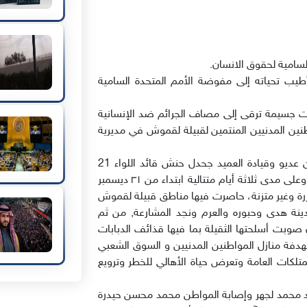
سامية لحقوق الانسان.
أطيب تحياته إلى مفوضة الأمم المتحدة السامية
ات جسيمة ترقى إلى مصاف الجرائم ضد الإنسانية
اطنين المدنيين المنتمين لقبيلة لقموش في مديرية
فقد أقدمت تلك القوات بإشراف المحافظ محمد بن عديو وقيادة العميد جحدل حنش قائد اللواء 21
ومشاركة العميد عبد ربه لعكب قائد القوات الخاصة, وعلى مدى ثلاثة أيام متتالية ابتداء من ٣١ ديسمبر
 عسكرية غير مبررة وغير متزنة، حاصرت فيها مناطق قبيلة لقموش
نة هدى وحبوره والعرم ونجد المشارعة, من ثم
صوبت أسلحتها الثقيلة بما فيها قذائف الدبابات
هدفة منازل المواطنين المدنيين و السوق الشعبي
تلكات العامة وتعرض حياة الأهالي للخطر وترويع
محمد لجهر وإصابة المواطن محمد محسن حيدرة