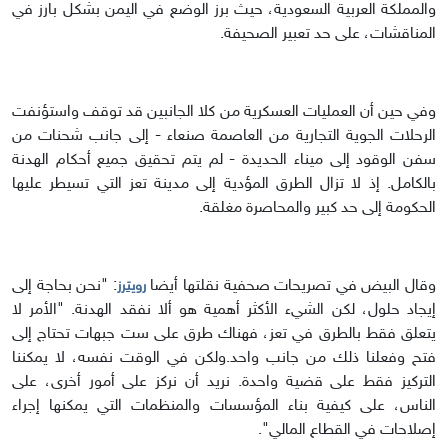
والمملكة العربية السعودية، حيث برز الوضع في اليمن بشكل بارز في
المناقشات، على حد تعبير الصحيفة.
وفي حين أن العمليات العسكرية من كلا الجانبين قد توقف واستؤنفت
الرحلات الجوية التجارية من العاصمة صنعاء - إلى جانب شحنات من
سفن الوقود إلى ميناء الحديدة - لم يتم تحقيق جميع أحكام الهدنة
بالكامل. إذ لا تزال الطرق المؤدية إلى مدينة تعز التي تسيطر عليها
الحكومة إلى حد كبير والمحاصرة مغلقة.
وقال البيض في تصريحات صحفية نقلتها أيضا
: "نحن بحاجة إلى
رويترز
إيجاد حلول، لكن الشيء الأكثر أهمية هو ألا نفقد الهدنة. "الأمر لا
يتعلق فقط بالطرق في تعز، فهناك طرق على ست جبهات تحتاج إلى
فتح وفعلنا ذلك من جانب واحد.ولكن في الوقت نفسه، لا يمكننا
التركيز فقط على قضية واحدة. نريد أن نركز على أمور أخرى، على
الناس، على كيفية بناء المؤسسات والمنظمات التي يمكنها إجراء
إصلاحات في القطاع المالي".