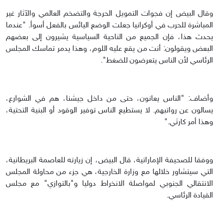
وقال البيض إن فجوات التمويل الحرجة والتضخم العالمي والآثار غير
المباشرة للحرب في أوكرانيا جعلت الوضع اليائس بالفعل أسوأ. "عندما
يحدث هذا، فإن الجميع من الناحية السياسية يشيرون إلى بعضهم
البعض ويقولون: أنت من يقع عليه اللوم، وهذا يدمر تماسك المجلس
الرئاسي لأن الناس يتعرضون للضغط".
وأضاف: "الناس يعانون، حتى من داخل جيشنا، هم في الشوارع،
يسالون عن رواتبهم. لا يستطيع الناس توفير الوقود أو البنية التحتية،
وهذا أمر كارثي."
ووفقا للصحيفة الإماراتية، قال البيض، إن زيارته للعاصمة البريطانية،
التي سيتشاور خلالها مع وزارة الخارجية، هي جزء من محاولة المجلس
الانتقالي الجنوبي لمواصلة الانخراط دوليا و"بالتوازي" مع مجلس
القيادة الرئاسي.