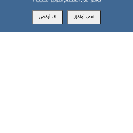
توافق على استخدام الكوكيز التحليلية؟
نعم، أوافق
لا، أرفض
مركز سوث24 للأخبار والدراسات
مكتب عدن
المكتب الرئيسي