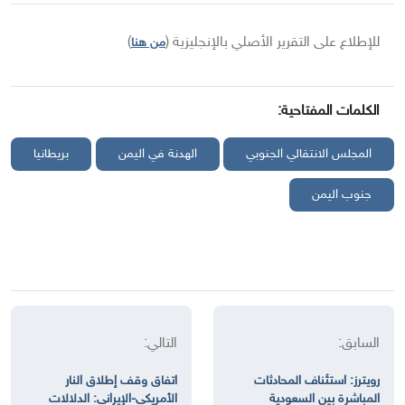
للإطلاع على التقرير الأصلي بالإنجليزية (
)
من هنا
الكلمات المفتاحية:
المجلس الانتقالي الجنوبي
الهدنة في اليمن
بريطانيا
جنوب اليمن
السابق:
التالي:
رويترز: استئناف المحادثات
اتفاق وقف إطلاق النار
المباشرة بين السعودية
الأمريكي-الإيراني: الدلالات