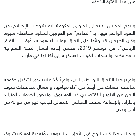
على مدار الفترة اللاحقة.
ويتهم المجلس الانتقالي الجنوبي الحكومة اليمنية وحزب الإصلاح، ذي
النفوذ الواسع فيها، بـ "التخادم" مع الحوثيين لتسليم محافظة شبوة.
وكان الطرفان قد وقّعا على اتفاق برعاية السعودية، عُرف بـ "اتفاق
الرياض"، في نوفمبر 2019، تضمن إعادة انتشار النخبة الشبوانية
بالمحافظة، وانسحاب القوات العسكرية إلى ثكناتها في مأرب.
ولم يرَ هذا الاتفاق النور حتى الآن، ولم يُنفّذ منه سوى تشكيل حكومة
مناصفة فشلت هي أيضاً في أداء مهامها، وانتشال محافظات جنوب
اليمن من الانهيار الاقتصادي غير المسبوق، وتدهور الخدمات المتزايد
باطراد، بالإضافة لسحب المجلس الانتقالي لجانب كبير من قواته من
أبين وعدن.
وبجانب هذا كله، تلوح في الأفق سيناريوهات مُتعددة لمعركة شبوة،