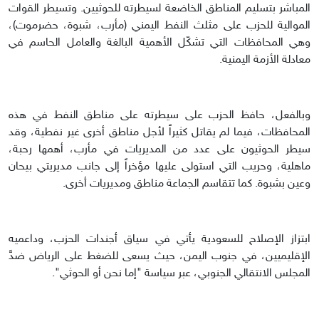
المباشر بتسليم المناطق الخاضعة لسيطرته للحوثيين. وتسيطر القوات
الموالية للحزب على مثلث النفط اليمني (مأرب، شبوة، حضرموت)،
وهي المحافظات التي تشكّل الأهمية البالغة والعامل الحاسم في
معادلة الأزمة اليمنية.
وبالفعل، حافظ الحزب على سيطرته على مناطق النفط في هذه
المحافظات، فيما لم يقاتل كثيراً لأجل مناطق أخرى غير نفطية، وقد
سيطر الحوثيون على عدد من المديريات في مأرب، أهمها رحبة،
ماهلية، وحريب التي استولى عليها مؤخراً إلى جانب مديريتي بيحان
وعين بشبوة. كما تتقاسم الجماعة مناطق ومديريات أخرى.
ابتزاز الإصلاح للسعودية يأتي في سياق أجندات الحزب، وداعميه
الإقليميين، في جنوب اليمن، حيث يسعى للضغط على الرياض ضدَّ
المجلس الانتقالي الجنوبي، عبر سياسة "إما نحن أو الحوثي".