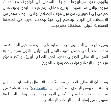
واليوم، تعود سيناريوهات جبهات الشمال إلى الواجهة، مع أحداث
شبوة، والتي قد تشهد سيناريو مماثل، يتم فيه تسليمها بدون قتال
حقيقي إلى الحوثيين، من قبل قوات الإصلاح، والتي سوف تستمر في
الانسحاب إلى الوراء، وتنضم إلى بقية وحدات الحزب في المنطقة
العسكرية الأولى، بمحافظة حضرموت.
وفي حال تمكن الحوثيون من السيطرة على شبوة، ستكون الجماعة قد
تمكنت فعلياً من فصل جنوب اليمن إلى جزأين، الأول يسيطر عليه
المجلس الانتقالي الجنوبي (عدن، لحج، الضالع، أبين)، والآخر تتمركز
فيه قوات الإصلاح (وادي حضرموت، المهرة).
ويبدو أنَّ الانتقالي الجنوبي مستعدٌ لهذا الاحتمال والسيناريو، إذ كان
رئيسه، عيدروس الزبيدي، قد أعلن عن "
" وتعبئة عامة في
حالة طوارئ
محافظات جنوب اليمن لـ "قتال الحوثيين وقوى الإرهاب المتحالفة
معهم"، في إشارة لحزب الإصلاح الإسلامي.