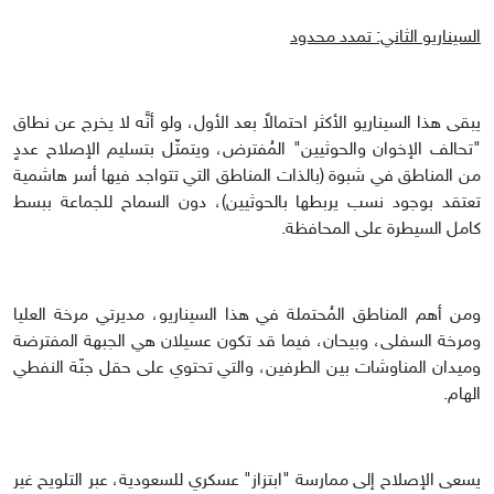
السيناريو الثاني: تمدد محدود
يبقى هذا السيناريو الأكثر احتمالاً بعد الأول، ولو أنَّه لا يخرج عن نطاق
"تحالف الإخوان والحوثيين" المُفترض، ويتمثّل بتسليم الإصلاح عددٍ
من المناطق في شبوة (بالذات المناطق التي تتواجد فيها أسر هاشمية
تعتقد بوجود نسب يربطها بالحوثيين)، دون السماح للجماعة ببسط
كامل السيطرة على المحافظة.
ومن أهم المناطق المُحتملة في هذا السيناريو، مديرتي مرخة العليا
ومرخة السفلى، وبيحان، فيما قد تكون عسيلان هي الجبهة المفترضة
وميدان المناوشات بين الطرفين، والتي تحتوي على حقل جنّة النفطي
الهام.
يسعى الإصلاح إلى ممارسة "ابتزاز" عسكري للسعودية، عبر التلويح غير