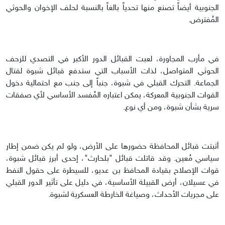
الجنوبية أيضاً تصنع منها تحدياً بالغاً بالنسبة لحلف الإخوان والحوثي
المُفترض.
في مأرب المجاورة، لعبت القبائل الدور الأكبر في التصدي للزحف
الحوثي المتواصل، لذات الأسباب التي ستدفع قبائل شبوة لقتال
الجماعة. التحرك القبلي في شبوة، جنباً إلى جنب مع احتمالية دخول
القوات الجنوبية المعركة، يمكن اعتباره المُفسد الأساسي لأي صفقات
سرية بشأن شبوة، ومن أي نوع.
أثبتت قبائل المحافظة حضورها على الأرض، ولو لم يكن ضمن إطار
سياسي مُعين. وقد قاتلت قبائل "بلحارث"، إحدى أبرز قبائل شبوة،
قوات الإصلاح بقيادة المحافظ بن عديو، للسيطرة على حقول النفط
في عسيلان، أرض القبيلة الأساسية، في دليل على تأثير الدور القبلي
على مجريات الأحداث، وصياغة الخارطة العسكرية لشبوة.