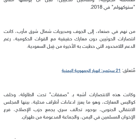
العمالقة الجنوبية، ومقاتلين محليين، قبل أن يوقفها اتفاق
"ستوكهولم" في 2018.
من نهم في صنعاء، إلى الجوف ومديريات شمال شرق مأرب، كانت
انتصارات الحوثيين دون معارك حقيقية مع القوات الحكومية، رغم
الدعم اللامحدود التي حظيت به الأخيرة من قِبل السعودية.
مُتعلق:
21 سبتمبر: انهيار الجمهورية اليمنية
وكانت هذه الانتصارات أشبه بـ "صفقات" تحت الطاولة، وخلف
كواليس المعارك، وهو ما يعزز ادعاءات أطراف محلية، بينها المجلس
الانتقالي الجنوبي، بوجود تحالف سري يجمع حزب الإصلاح، فرع
الإخوان المسلمين في اليمن، والجماعة المدعومة من طهران.