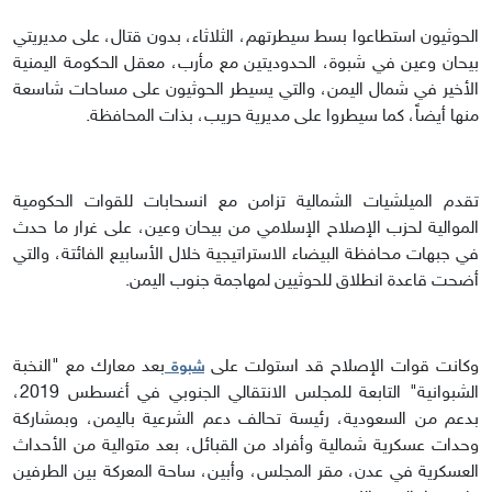
الحوثيون استطاعوا بسط سيطرتهم، الثلاثاء، بدون قتال، على مديريتي
بيحان وعين في شبوة، الحدوديتين مع مأرب، معقل الحكومة اليمنية
الأخير في شمال اليمن، والتي يسيطر الحوثيون على مساحات شاسعة
منها أيضاً، كما سيطروا على مديرية حريب، بذات المحافظة.
تقدم الميلشيات الشمالية تزامن مع انسحابات للقوات الحكومية
الموالية لحزب الإصلاح الإسلامي من بيحان وعين، على غرار ما حدث
في جبهات محافظة البيضاء الاستراتيجية خلال الأسابيع الفائتة، والتي
أضحت قاعدة انطلاق للحوثيين لمهاجمة جنوب اليمن.
وكانت قوات الإصلاح قد استولت على
بعد معارك مع "النخبة
شبوة
الشبوانية" التابعة للمجلس الانتقالي الجنوبي في أغسطس 2019،
بدعم من السعودية، رئيسة تحالف دعم الشرعية باليمن، وبمشاركة
وحدات عسكرية شمالية وأفراد من القبائل، بعد متوالية من الأحداث
العسكرية في عدن، مقر المجلس، وأبين، ساحة المعركة بين الطرفين