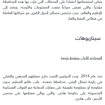
يمكن استشفافها اعتماداً على المحطات التي مرّت بها هذه المحافظة
مؤخراً، والتي تعيش صراعاً متعدد المستويات والأوجه، ويمتد إلى
الإقليم والعالم، حيث تحتضن مصالح الدول الكبرى عبر شركاتها العاملة
في قطاعي النفط والغاز.
سيناريوهات
السيناريو الأول: سقوط شبوة
منذ عام 2014، وبدء الحوثيين التمدد خارج معقلهم المذهبي والقبلي
في زاوية شمال اليمن، محافظة صعدة، غلب طابع التسليم بدون
مقاومة أو بمقاومة طفيفة على معارك الجماعة مع القوات العسكرية
المحسوبة على حكومة هادي، والتي يوالي معظمها علي محسن
الأحمر، نائب هادي.