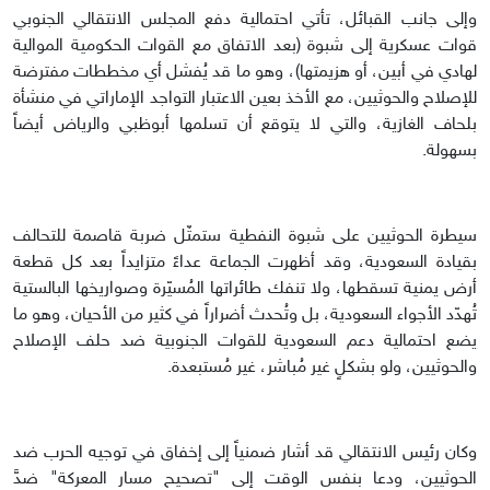
وإلى جانب القبائل، تأتي احتمالية دفع المجلس الانتقالي الجنوبي
قوات عسكرية إلى شبوة (بعد الاتفاق مع القوات الحكومية الموالية
لهادي في أبين، أو هزيمتها)، وهو ما قد يُفشل أي مخططات مفترضة
للإصلاح والحوثيين، مع الأخذ بعين الاعتبار التواجد الإماراتي في منشأة
بلحاف الغازية، والتي لا يتوقع أن تسلمها أبوظبي والرياض أيضاً
بسهولة.
سيطرة الحوثيين على شبوة النفطية ستمثّل ضربة قاصمة للتحالف
بقيادة السعودية، وقد أظهرت الجماعة عداءً متزايداً بعد كل قطعة
أرض يمنية تسقطها، ولا تنفك طائراتها المُسيّرة وصواريخها البالستية
تُهدّد الأجواء السعودية، بل وتُحدث أضراراً في كثير من الأحيان، وهو ما
يضع احتمالية دعم السعودية للقوات الجنوبية ضد حلف الإصلاح
والحوثيين، ولو بشكلٍ غير مُباشر، غير مُستبعدة.
وكان رئيس الانتقالي قد أشار ضمنياً إلى إخفاق في توجيه الحرب ضد
الحوثيين، ودعا بنفس الوقت إلى "تصحيح مسار المعركة" ضدَّ