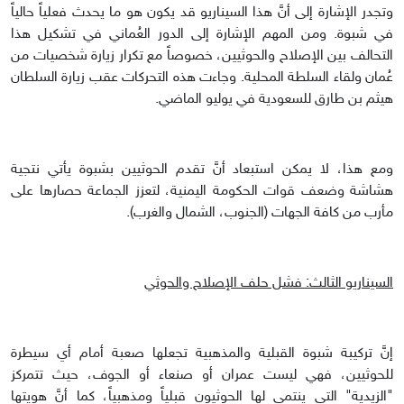
وتجدر الإشارة إلى أنَّ هذا السيناريو قد يكون هو ما يحدث فعلياً حالياً
في شبوة. ومن المهم الإشارة إلى الدور العُماني في تشكيل هذا
التحالف بين الإصلاح والحوثيين، خصوصاً مع تكرار زيارة شخصيات من
عُمان ولقاء السلطة المحلية. وجاءت هذه التحركات عقب زيارة السلطان
هيثم بن طارق للسعودية في يوليو الماضي.
ومع هذا، لا يمكن استبعاد أنَّ تقدم الحوثيين بشبوة يأتي نتجية
هشاشة وضعف قوات الحكومة اليمنية، لتعزز الجماعة حصارها على
مأرب من كافة الجهات (الجنوب، الشمال والغرب).
السيناريو الثالث: فشل حلف الإصلاح والحوثي
إنَّ تركيبة شبوة القبلية والمذهبية تجعلها صعبة أمام أي سيطرة
للحوثيين، فهي ليست عمران أو صنعاء أو الجوف، حيث تتمركز
"الزيدية" التي ينتمي لها الحوثيون قبلياً ومذهبياً، كما أنَّ هويتها