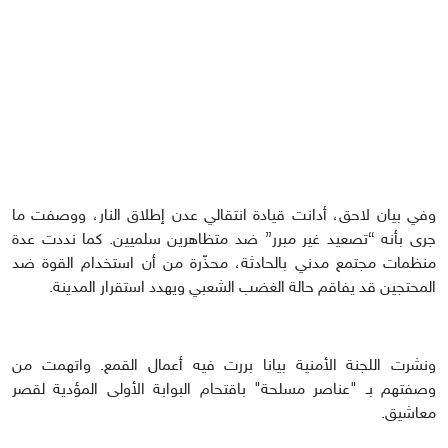
وفي بيان لاحق، أدانت قيادة انتقالي عدن إطلاق النار، ووصفت ما
جرى بأنه “تصعيد غير مبرر” ضد متظاهرين سلميين. كما نددت عدة
منظمات مجتمع مدني بالحادثة، محذّرة من أن استخدام القوة ضد
المحتجين قد يفاقم حالة الغضب الشعبي ويهدد استقرار المدينة.
ونشرت اللجنة الأمنية بيانا بررت فيه أعمال القمع. واتهمت من
وصفتهم بـ "عناصر مسلحة" باقتحام البوابة الأولى المؤدية لقصر
معاشيق.