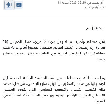
آخر تحديث في: 20-02-2026 الساعة 11
صباحاً بتوقيت عدن
سوث24 | عدن
قُتل متظاهر وأُصيب ما لا يقل عن 20 آخرين، مساء الخميس (19
فبراير)، إثر إطلاق نار كثيف لتفريق محتجين تجمعوا أمام بوابة قصر
معاشيق، مقر الحكومة اليمنية في العاصمة عدن، بحسب مصادر
طبية.
وجاءت الحادثة بعد ساعات من عقد الحكومة اليمنية الجديدة أول
اجتماع لها في عدن برئاسة رئيس الوزراء شايع الزنداني، في ظل تصاعد
حالة الغضب الشعبي والتصعيد السياسي الذي يقوده المجلس
الانتقالي الجنوبي، الرافض لوجود وزراء من المحافظات الشمالية في
المدينة.