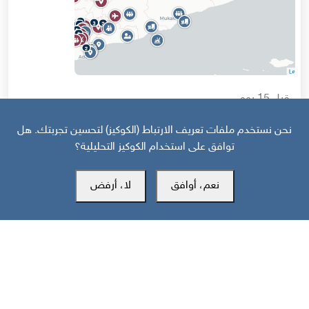
قبل 15 يوم
خارطة تفاعلية: تصعيد سعودي حوثي وهجمات على جبهات الجنوب
نحن نستخدم ملفات تعريف الارتباط (الكوكيز) لتحسين تجربتك. هل
والساحل تخلّف 43 قتيلا
توافق على استخدام الكوكيز التحليلية؟
نعم، أوافق
لا، أرفض
مركز سوث24 للأخبار والدراسات