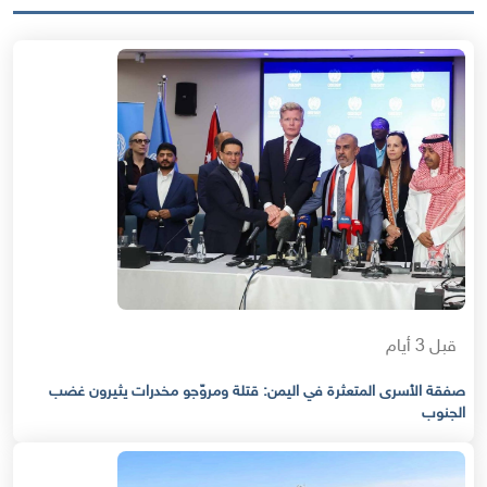
قبل 3 أيام
صفقة الأسرى المتعثرة في اليمن: قتلة ومروّجو مخدرات يثيرون غضب
الجنوب