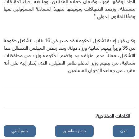
الجاد لوقفها فورًا، وضمان حماية المدنيين، ومتابعة إجراء تحقيقات
مستقلة، ورصد الانتهاكات وتوثيقها تمهيدًا لمساءلة المسؤولين عنها
وفقًا للقانون الدولي."
وكان قرار إعادة تشكيل الحكومة قد صدر في 16 يناير، بتشكيل حكومة
من 35 وزيراً بينهم ثمانية وزراء دولة. وقد رفض المجلس الانتقالي هذا
التشكيل، معلناً عدم اعترافه به. وتضم الحكومة وزراء من محافظات
شمالية، من بينهم وزير الدفاع طاهر العقيلي، الذي يُنظر إليه على أنه
مقرب من جماعة الإخوان المسلمين.
الكلمات المفتاحية:
عدن
قصر معاشيق
قمع أمني