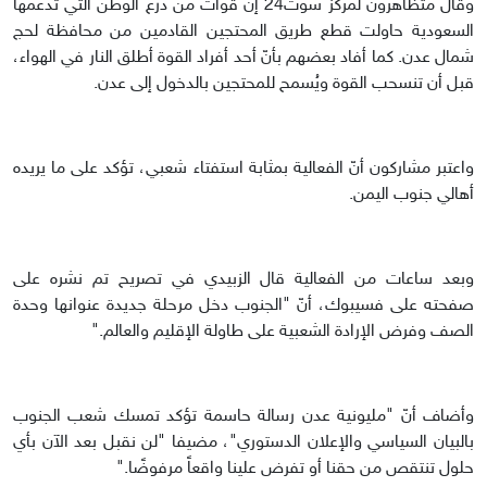
وقال متظاهرون لمركز سوث24 إنّ قوات من درع الوطن التي تدعمها
السعودية حاولت قطع طريق المحتجين القادمين من محافظة لحج
شمال عدن. كما أفاد بعضهم بأنّ أحد أفراد القوة أطلق النار في الهواء،
قبل أن تنسحب القوة ويُسمح للمحتجين بالدخول إلى عدن.
واعتبر مشاركون أنّ الفعالية بمثابة استفتاء شعبي، تؤكد على ما يريده
أهالي جنوب اليمن.
وبعد ساعات من الفعالية قال الزبيدي في تصريح تم نشره على
صفحته على فسيبوك، أنّ "الجنوب دخل مرحلة جديدة عنوانها وحدة
الصف وفرض الإرادة الشعبية على طاولة الإقليم والعالم."
وأضاف أنّ "مليونية عدن رسالة حاسمة تؤكد تمسك شعب الجنوب
بالبيان السياسي والإعلان الدستوري"، مضيفا "لن نقبل بعد الآن بأي
حلول تنتقص من حقنا أو تفرض علينا واقعاً مرفوضًا."