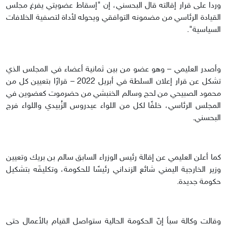
وردا على قرار إقالته قال البحسني، إن "إسقاط عضويتي يفرغ مجلس
القيادة الرئاسي من مضمونه التوافقي ويحوله لأداة لتصفية الخلافات
السياسية".
وأصدر العليمي – وهو عضو من بين ثمانية أعضاء في المجلس الذي
تشكل عن قرار إعلان السلطة في أبريل 2022 – قرارًا بتعيين كل من
محمود الصبيحي من لحج وسالم الخنبشي من حضرموت كعضوين في
المجلس الرئاسي، خلفًا لكل من اللواء عيدروس الزُبيدي واللواء فرج
البحسني.
كما أعلن العليمي عن إقالة رئيس الوزراء السابق سالم بن بريك وتعيين
وزير الخارجية اليمني شائع الزنداني رئيسًا للحكومة، وتكليفَه بتشكيل
حكومة جديدة.
وقالت وكالة سبأ إنّ الحكومة الحالية ستواصل القيام بالأعمال حتى