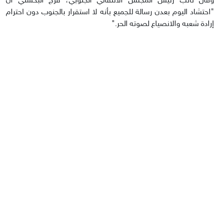
وقال نائب رئيس المجلس الانتقالي الجنوبي، فرج البحسني أنّ
"احتشاد اليوم بعدن رسالة للجميع بأنه لا استقرار بالجنوب دون احترام
إرادة شعبه والانصياع لصوته الحر."