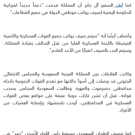
كما
السفير آل جابر أن المملكة قدمت "دعماً جديداً لميزانية
أعلن
الحكومة اليمنية لصرف رواتب موظفي الدولة في جميع القطاعات".
وأضاف أيضًا أنه "سيتم صرف رواتب جميع القوات العسكرية والأمنية
المرتبطة باللجنة العسكرية العليا من قبل التحالف بقيادة المملكة،
وسيتم البدء بالصرف اعتبارًا من الأحد القادم".
وكانت العلاقات بين المملكة العربية السعودية والمجلس الانتقالي
الجنوبي قد وصلت إلى أسوأ حالاتها مع تقدم القوات الجنوبية باتجاه
محافظتي حضرموت والمهرة. وطالبت السعودية المجلس بسحب
قواته، قبل أن تشن غارات جوية عنيفة على مواقع بعض القوات
العسكرية في المحافظتين، أودت باستشهاد وإصابة العشرات من
الأفراد.
كما قصف الطيران السعودي مسقط رأس اللواء الزُبيدي "زبيد" في