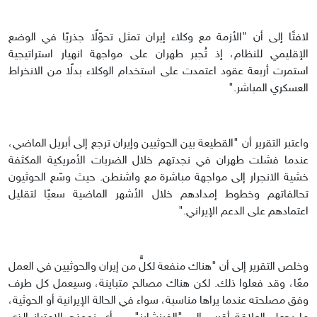
لافتًا إلى أن "الأزمة مع وكلاء إيران تمثل تحوّلًا جذريًا في الوضع
الإقليمي للنظام، إذ تُجبر طهران على مواجهة انهيار استراتيجية
استمرت أربعة عقود اعتمدت على استخدام الوكلاء بدلًا من الانخراط
العسكري المباشر."
واعتبر التقرير أن "القطيعة بين الحوثيين وإيران ترجع إلى أبريل الماضي،
عندما فشلت طهران في نجدتهم خلال الضربات الأمريكية المكثفة
خشية الانجرار إلى مواجهة مباشرة مع واشنطن. حيث وسّع الحوثيون
تحالفاتهم وخطوط إمدادهم خلال الأشهر الماضية سعيًا لتقليل
اعتمادهم على الدعم الإيراني."
وخلص التقرير إلى أن "هناك منفعة لكلٍّ من إيران والحوثيين في العمل
معًا، وقد فعلوا ذلك. لكن هناك مصالح متباينة، وسيعمل كل طرف
وفق مصلحته عندما يراها مناسبة، سواء في الحالة الإيرانية أو الحوثية،