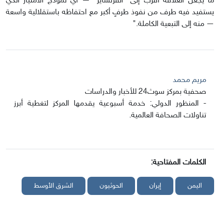
ما يجعل العلاقة أقرب إلى "الفرنشايز" — أي نموذج الامتياز الذي
يستفيد فيه طرف من نفوذ طرفٍ أكبر مع احتفاظه باستقلالية واسعة
— منه إلى التبعية الكاملة."
مريم محمد
صحفية بمركز سوث24 للأخبار والدراسات
- المنظور الدولي: خدمة أسبوعية يقدمها المركز لتغطية أبرز
تناولات الصحافة العالمية.
الكلمات المفتاحية:
اليمن
إيران
الحوثيون
الشرق الأوسط