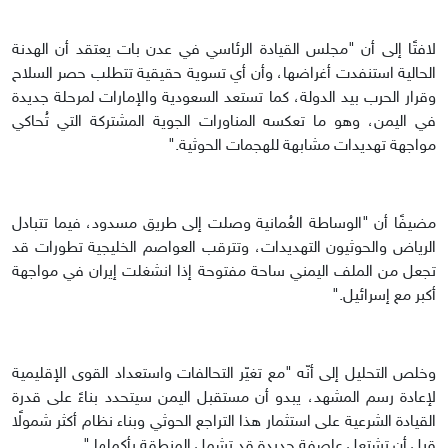
لافتًا إلى أن "مجلس القيادة الرئاسي في عدن بات يعتقد أن الهدنة
الحالية استنفدت أغراضها، وأن أي تسوية حقيقية تتطلب حصر السلاح
وقرار الحرب بيد الدولة، كما تستعد السعودية والإمارات لمرحلة جديدة
في اليمن، وهو ما تعكسه المناورات الجوية المشتركة التي تُحاكي
مواجهة تهديدات مشابهة للهجمات الحوثية."
مضيفًا أن "الوساطة العُمانية وصلت إلى طريق مسدود، فيما تتبادل
الرياض والحوثيون التهديدات، وتترقب العواصم الخليجية تطورات قد
تجعل من الملف اليمني ساحة مفتوحة إذا انشغلت إيران في مواجهة
أكبر مع إسرائيل."
وخلص التحليل إلى أنّه "مع تغيّر التحالفات واستعداد القوى الإقليمية
لإعادة رسم المشهد، يبدو أن مستقبل اليمن سيتحدد بناءً على قدرة
القيادة الشرعية على استثمار هذا التراجع الحوثي وبناء نظام أكثر شمولًا
قبل أن تشتعل عاصفة جديدة قد تشمل المنطقة بأكملها."