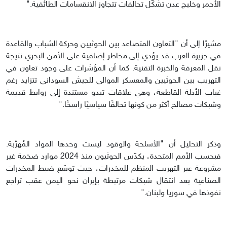
الأحمر وخليج عدن تشكّل تحالفات تتجاوز الانقسامات الطائفية."
مشيرًا إلى أن "التعاون المتصاعد بين الحوثيين وحركة الشباب والقاعدة
في جزيرة العرب قد يؤدي إلى مخاطر إضافية على الأمن البحري نتيجة
نقل المعرفة والخبرة التقنية. كما أن المؤشرات على وجود تعاون في
التهريب بين الحوثيين والمعسكر الموالي للجيش السوداني تتزايد رغم
غياب الأدلة القاطعة، وهي علاقات تبدو مستندة إلى روابط قديمة
وشبكات مصالح أكثر من كونها تحالفًا سياسيًا راسخًا."
وذكر التحليل أن "الأسلحة والوقود ليست وحدها المواد المُهرَّبة.
فبحسب الأمم المتحدة، يكدّس الحوثيون منذ 2024 موارد ضخمة غير
مشروعة عبر التهريب المنظم للمخدرات، حيث توسّع ضبط المخدرات
الصناعية بعد انتقال شبكات مرتبطة بإيران نحو اليمن عقب تراجع
نفوذها في سوريا ولبنان."