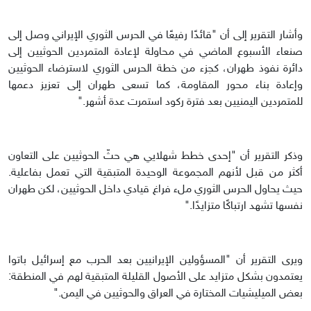
وأشار التقرير إلى أن "قائدًا رفيعًا في الحرس الثوري الإيراني وصل إلى
صنعاء الأسبوع الماضي في محاولة لإعادة المتمردين الحوثيين إلى
دائرة نفوذ طهران، كجزء من خطة الحرس الثوري لاسترضاء الحوثيين
وإعادة بناء محور المقاومة، كما تسعى طهران إلى تعزيز دعمها
للمتمردين اليمنيين بعد فترة ركود استمرت عدة أشهر."
وذكر التقرير أن "إحدى خطط شهلايي هي حثّ الحوثيين على التعاون
أكثر من قبل لأنهم المجموعة الوحيدة المتبقية التي تعمل بفاعلية.
حيث يحاول الحرس الثوري ملء فراغ قيادي داخل الحوثيين، لكن طهران
نفسها تشهد ارتباكًا متزايدًا."
ويرى التقرير أن "المسؤولين الإيرانيين بعد الحرب مع إسرائيل باتوا
يعتمدون بشكل متزايد على الأصول القليلة المتبقية لهم في المنطقة:
بعض الميليشيات المختارة في العراق والحوثيين في اليمن."