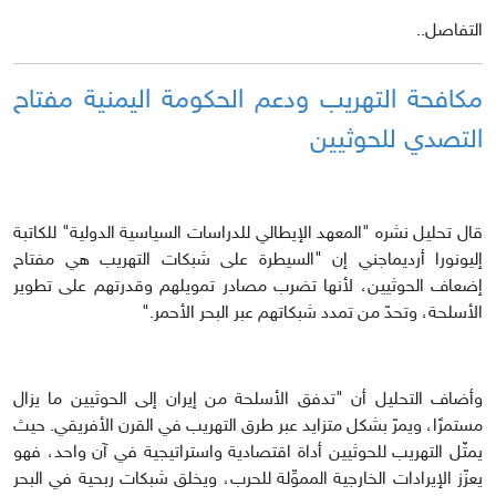
التفاصل..
مكافحة التهريب ودعم الحكومة اليمنية مفتاح
التصدي للحوثيين
قال تحليل نشره "المعهد الإيطالي للدراسات السياسية الدولية" للكاتبة
إليونورا أرديماجني إن "السيطرة على شبكات التهريب هي مفتاح
إضعاف الحوثيين، لأنها تضرب مصادر تمويلهم وقدرتهم على تطوير
الأسلحة، وتحدّ من تمدد شبكاتهم عبر البحر الأحمر."
وأضاف التحليل أن "تدفق الأسلحة من إيران إلى الحوثيين ما يزال
مستمرًا، ويمرّ بشكل متزايد عبر طرق التهريب في القرن الأفريقي. حيث
يمثّل التهريب للحوثيين أداة اقتصادية واستراتيجية في آن واحد، فهو
يعزّز الإيرادات الخارجية المموِّلة للحرب، ويخلق شبكات ربحية في البحر