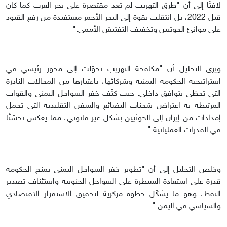
لافتًا إلى أن "طرق التهريب لم تعد مقتصرة على بحر العرب كما كان
قبل 2022، بل انتقلت بقوة إلى البحر الأحمر مستفيدة من رفع القيود
على موانئ الحوثيين وتخفيف التفتيش الأممي."
ويرى التحليل أن "مكافحة التهريب تحوّلت إلى محور رئيسي في
استراتيجية الحكومة اليمنية وشركائها، باعتبارها من المجالات النادرة
التي تحظى بتوافق داخلي. حيث كثّف خفر السواحل اليمني والقوات
المرتبطة به اعتراض شحنات البضائع والسفن التقليدية التي تحمل
إمدادات من إيران إلى الحوثيين بشكل غير قانوني، مما يعكس تحسّنًا
في القدرات العملياتية."
وخلص التحليل إلى أن "تطوير خفر السواحل اليمني يمنح الحكومة
قدرة على استعادة السيطرة على السواحل الجنوبية واستئناف تصدير
النفط، وهو ما يشكّل خطوة مركزية لتحقيق الاستقرار الاقتصادي
والسياسي في اليمن."