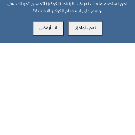
قبل 27 يوم
نحن نستخدم ملفات تعريف الارتباط (الكوكيز) لتحسين تجربتك. هل
توافق على استخدام الكوكيز التحليلية؟
منظور دولي: هل انهارت هدنة واشنطن وطهران قبل أن تتحول إلى اتفاق؟
نعم، أوافق
لا، أرفض
مركز سوث24 للأخبار والدراسات
مكتب عدن