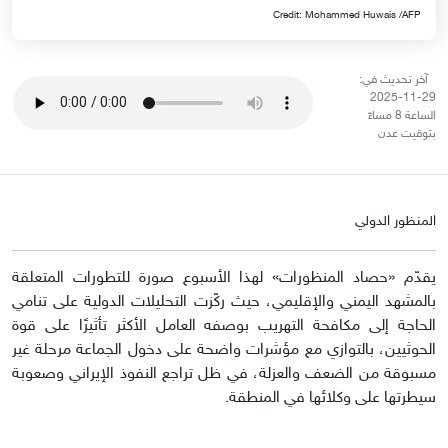
Credit: Mohammed Huwais /AFP
آخر تحديث في:
29-11-2025
الساعة 8 مساءً
بتوقيت عدن
المنظور الدولي
يقدّم «حصاد المنظورات» لهذا الأسبوع صورة للتطورات المتعلقة
بالمشهد اليمني والإقليمي، حيث ركّزت التحليلات الدولية على تنامي
الحاجة إلى مكافحة التهريب بوصفه العامل الأكثر تأثيرًا على قوة
الحوثيين، بالتوازي مع مؤشرات واضحة على دخول الجماعة مرحلة غير
مسبوقة من الضعف والعزلة، في ظل تراجع النفوذ الإيراني وصعوبة
سيطرتها على وكلائها في المنطقة.