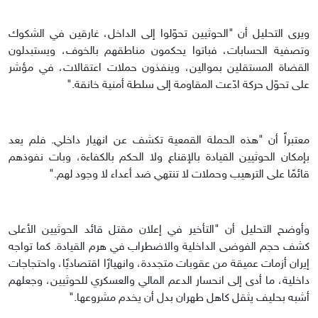
ويرى التحليل أن "الحوثيين تحوّلوا إلى الداخل، غارقين في الشكوك
وتصفية الحسابات، فباتوا يحكمون مناطقهم بالخوف، ويستبدلون
القضاة المستقلين بموالين، وينفذون حملات اعتقالات، في مؤشر
على تحوّل حركة ادّعت المقاومة إلى سلطة أمنية خانقة."
معتبراً أن "هذه الحملة القمعية تكشف عن انهيار داخلي. فلم يعد
بإمكان الحوثيين القيادة بالإقناع ولا الحكم بالكفاءة، وبات نفوذهم
قائمًا على الترهيب وحملات لا تنتهي ضد أعداء لا وجود لهم."
وأوضح التحليل أن "التأخير في إعلان مقتل قائد الحوثيين الأعلى
كشف حجم الفوضى الداخلية والاضطراب في هرم القيادة. كما تواجه
إيران أزمات عميقة من عقوبات متجددة، وانهيارًا اقتصاديًا، واحتجاجات
داخلية، ما أدى إلى انحسار الدعم المالي والعسكري للحوثيين، وجعلهم
أشبه بحليف يثقل كاهل طهران بدل أن يخدم مشروعها."