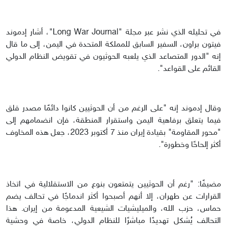
في تحليله الذي نشر عبر مجلة "Long War Journal"، أشار إدموند
فيتون براون، السفير السابق للمملكة المتحدة في اليمن، إلى ما قال
إنه "الدور المتصاعد الذي يلعبه الحوثيون في تقويض النظام الدولي
القائم على القواعد".
وقال إدموند إنه "على الرغم من أن الحوثيين كانوا دائمًا مصدر قلق
فيما يتعلق برفاهية اليمن واستقرار المنطقة، فإن انضمامهم إلى
"محور المقاومة" بقيادة إيران منذ 7 أكتوبر 2023، جعل هذه المخاوف
أكثر إلحاحًا وخطورة".
مضيفًا: "رغم أن الحوثيين يتمتعون بنوع من الاستقلالية في اتخاذ
القرارات عن طهران، إلا أنهم أصبحوا أكثر اندماجًا في تحالف يضم
حماس، حزب الله، والميليشيات الشيعية المدعومة من إيران. هذا
التحالف يُشكل تهديدًا مباشرًا للنظام الدولي، خاصة في وحشية