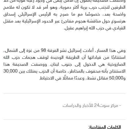
واختتمت الصحيفة بالقول إن الأمل يبقى في وجود رغبة قوية من كلا
الطرفين لتجنب حرب برية أكثر دموية، وهو أمر قد لا تكون له ملامح
واضحة بعد، خصوصًا مع ما صرح به الرئيس الإسرائيلي إسحاق
هرتسوغ حول مناقشة هجوم مفاجئ عبر الحدود الإسرائيلية بعد مقتل
القيادي في حزب الله إبراهيم عقيل.
وفي هذا المسار، أعادت إسرائيل نشر الفرقة 98 من غزة إلى الشمال،
استنتاجًا من قياداتها أن الطريقة الوحيدة لوقف هجمات حزب الله
الصاروخية هي الدخول إلى جنوب لبنان. ووصفت الصحيفة هذا
الاستنتاج بأنه محفوف بالمخاطر، خاصة أن الحزب يمتلك بين 30,000
و50,000 مقاتل نشط، وعددًا مماثلًا في الاحتياط.
- مركز سوث24 للأخبار والدراسات
الكلمات المفتاحية: