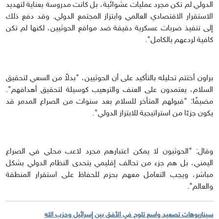
الدولي لم تكن مجرد عمليات عشوائية، بل كانت مدروسة بعناية لتهديد
الاستقرار الاقتصادي العالمي وابتزاز المجتمع الدولي. وقد دفع ذلك
إلى تنفيذ ضربات عسكرية دقيقة ضد مواقع الحوثيين، لكنها لم تكن
كافية لردعهم بالكامل".
براون أختتم تحليله بالتأكيد على أن الحوثيين، "بدلاً من السعي لتحقيق
السلام، يعتمدون على العنف والترهيب كوسيلة لتحقيق أهدافهم".
مضيفًا: "قبولهم المتأخر للسلام بعد سنوات من الصراع المدمر قد
يكون جزءًا من استراتيجية للابتزاز الدولي".
وقال: "الحوثيون لا يمكن اعتبارهم مجرد لاعب محلي في الصراع
اليمني، بل هم جزء من تحالف إقليمي يتحدى النظام الدولي بشكل
مباشر، ويجب التعامل معهم بحزم للحفاظ على استقرار المنطقة
والعالم".
سيناريوهات تصعيد واسع تلوح في الأفق بين إسرائيل وحزب الله