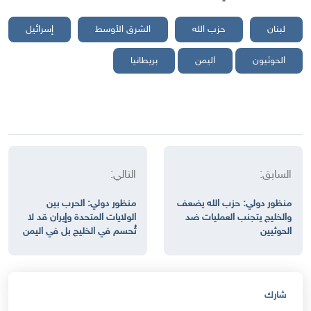
لبنان
حزب الله
الشرق الأوسط
إسرائيل
الحوثيون
اليمن
بريطانيا
السابق:
التالي:
منظور دولي: حزب الله يضعف
منظور دولي: الحرب بين
والخليج يتجنب العمليات ضد
الولايات المتحدة وإيران قد لا
الحوثيين
تُحسم في الخليج بل في اليمن
شارك