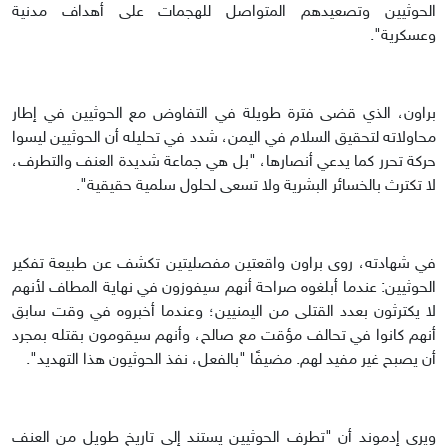
الحوثيين وتصعيدهم المتواصل للهجمات على أهداف مدنية
وعسكرية".
براون، الذي قضى فترة طويلة في التفاوض مع الحوثيين في إطار
محاولاته لتحقيق السلام في اليمن، شدد في تحليله أن الحوثيين ليسوا
حركة تحرر كما يدعي أنصارها، "بل هي جماعة شديدة العنف والتطرف،
لا تكترث بالخسائر البشرية ولا تسعى لحلول سلمية حقيقية".
في شهادته، روى براون واقعتين مفصليتين تكشف عن طبيعة تفكير
الحوثيين: عندما أبلغوه صراحة أنهم سيفوزون في نهاية المطاف لأنهم
لا يكترثون بعدد القتلى من اليمنيين؛ وعندما أخبروه في وقت سابق
أنهم كانوا في تحالف مؤقت مع صالح، وأنهم سيقومون بقتله بمجرد
أن يصبح غير مفيد لهم. مضيفًا "بالفعل، نفذ الحوثيون هذا التهديد".
ويرى إدموند أن "تطرف الحوثيين يستند إلى تاريخ طويل من العنف