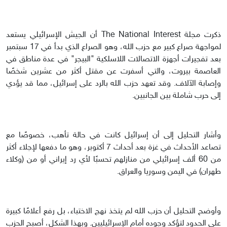
ذكرت مجلة The National Interest أن الجيش الإسرائيلي يستعد
لمواجهة صراع كبير مع حزب الله، وهو الصراع الذي بدأ في 17 سبتمبر
بعد تفجيرات أجهزة الاتصالات اللاسلكية "البيجر" في عدة مناطق في
العاصمة بيروت، والتي أسفرت عن مقتل أكثر من عشرين شخصًا
وإصابة الآلاف. وقد تعهد حزب الله بالرد على إسرائيل، مما قد يؤدي
إلى حرب شاملة بين الجانبين.
وأشار التحليل إلى أن إسرائيل كانت في حالة تأهب، خصوصًا مع
تصاعد الأحداث في غزة بعد أحداث 7 أكتوبر، وهو ما دفعها لإجلاء أكثر
من 60 ألف إسرائيلي من منازلهم تحسبًا لأي رد إيراني أو من (وكلاء
طهران) في اليمن وسوريا والعراق.
وأوضح التحليل أن حزب الله لم يتخذ نهج الاختباء، بل رفع أعلامًا كبيرة
على الحدود لتؤكد وجوده أمام الإسرائيليين. وبهذا الشكل، أصبح الحزب