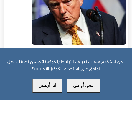
قبل 25 يوم
نحن نستخدم ملفات تعريف الارتباط (الكوكيز) لتحسين تجربتك. هل
منظور دولي: هل انهارت هدنة واشنطن وطهران قبل أن تتحول إلى اتفاق؟
توافق على استخدام الكوكيز التحليلية؟
نعم، أوافق
لا، أرفض
مركز سوث24 للأخبار والدراسات