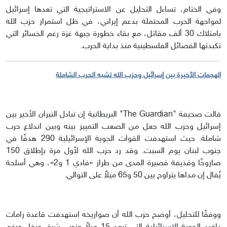
وفي الختام، تساءل التحليل عن الاستراتيجية التي تعدها إسرائيل
لمواجهة الحرب المحتملة بدعم إيراني، في ظل استمرار حزب الله
بامتلاك 30 ألف مقاتل، مع بقاء خطورة جبهة غزة رغم الخسائر التي
تكبدتها الفصائل الفلسطينية منذ بداية الحرب.
الهجمات الأخيرة بين إسرائيل وحزب الله تشبه الحرب الشاملة
قالت صحيفة "The Guardian" البريطانية إن تبادل النيران الأخير بين
إسرائيل وحزب الله جعل من الصعب التمييز بينه وبين اندلاع حرب
شاملة. حيث استهدفت القوات الجوية الإسرائيلية 290 هدفًا في
جنوب لبنان يوم السبت. وقد رد حزب الله لأول مرة بإطلاق 150
صاروخًا وقذيفة قصيرة المدى من طراز «فادي 1 و2»، وهي أسلحة
يُقال إن مداها يتراوح بين 50 و65 ميلاً على التوالي.
ووفقًا للتحليل، أوضح حزب الله أن صواريخه استهدفت قاعدة رامات