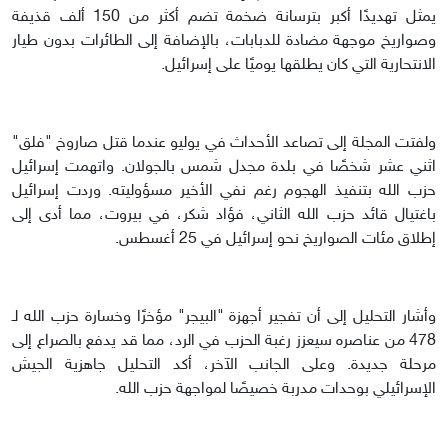
يمثل تهديدًا أكبر بترسانة ضخمة تضم أكثر من 150 ألف قذيفة
وصواريخ موجهة مضادة للدبابات، بالإضافة إلى الطائرات بدون طيار
الانتحارية التي كان يطلقها يوميًا على إسرائيل.
ولفتت المجلة إلى تصاعد الأحداث في يوليو عندما قتل صاروخ "فلق"
اثني عشر شخصًا في بلدة مجدل شمس بالجولان. واتهمت إسرائيل
حزب الله بتنفيذ الهجوم رغم نفي الأخير مسؤوليته. وردت إسرائيل
باغتيال قائد حزب الله الثاني، فؤاد شكر، في بيروت، مما أدى إلى
إطلاق مئات الصواريخ نحو إسرائيل في 25 أغسطس.
وأشار التحليل إلى أن تفجير أجهزة "البيجر" مؤخرًا وخسارة حزب الله لـ
478 من عناصره سيعزز رغبة الحزب في الرد، مما قد يدفع بالصراع إلى
مرحلة جديدة. وعلى الجانب الآخر، أكد التحليل جاهزية الجيش
الإسرائيلي بوحدات مدربة خصيصًا لمواجهة حزب الله.