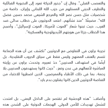
والتعصب القبلي". وقال إن "جذور الحركة تعود إلى النخبوية القبائلية
والتطرف الديني المستلهم من حزب الله اللبناني وإيران، خاصة من
شخصيات مثل حسن نصر الله والمرجع الشيعي محمد حسين فضل
الله". مضيفًا: "منذ نشأتهم، اعتمد الحوثيون على خطاب عدائي ضد
الغرب، حيث تبنوا شعار "الموت لأمريكا، الموت لإسرائيل"، وأصبح
هذا الخطاب جزءًا من هويتهم الأيديولوجية والعسكرية".
تجربة براون في التفاوض مع الحوثيين "تكشف عن أن هذه الجماعة
تتسم بالعنف الممنهج وليس فقط في سياق الحروب التقليدية، بل
أيضًا في استهداف المدنيين" حدَ تعبيره. وتحدث براون عن رؤيته
المباشرة لأفعالهم في عدن وتعز، "حيث كانوا يستهدفون المدنيين بلا
رحمة، بما في ذلك الأطباء والممرضين، الذين اضطروا للاختباء من
القناصة الحوثيين الذين كانوا يقتلون بدم بارد".
وأضاف: "هذه الوحشية لم تقتصر على الداخل اليمني، بل امتدت
لتشمل تهديدات للأمن الدولي. الهجمات الحوثية على الشحن هذه