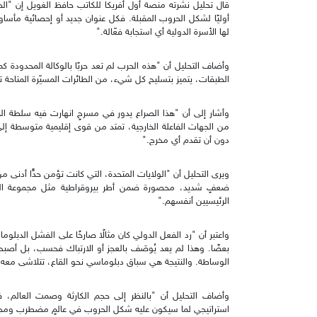
قال تحليل نشرته منصة أول أفريكا للكاتب حافظ الغويل إن "الح
أوليًا لشكل الحروب المقبلة. فكل عنوان جديد أو إحصائية مأس
لها الأسرة الدولية أي استجابة فعّالة."
وأضاف التحليل أن "هذه الحرب لم تعد حربًا بالوكالة المحدود
الطبقات، يتميز بتسليح كل شيء، من الطائرات المسيّرة المتاحة تجار
وأشار إلى أن "هذا الصراع يدور في مسرحٍ انهارت فيه سلطة ا
من الجهات الفاعلة الخارجية، تمتد من قوى إقليمية متوسطة إلى
دون أن تقدم أي مخرج."
ويرى التحليل أن "الولايات المتحدة، التي كانت تؤمن حدًّا أدنى
ضعفٍ شديد، محصورة ضمن أطر بيروقراطية مثل مجموعة الرباعية
الرئيسيين أنفسهم."
واعتبر أن "رد الفعل الدولي كان مثالًا صارخًا على الفشل الدبل
بعضًا. وهذا لم يعد يُوصَف بالعجز أو الارتباك فحسب، بل أصبح خ
الوساطة. والنتيجة هي سباق دبلوماسي نحو القاع، تتلاشى مع
وأضاف التحليل أن "بالنظر إلى حجم الكارثة وصمت العالم، ف
استراتيجي لما سيكون عليه شكل الحروب في عالمٍ مضطرب ومجز