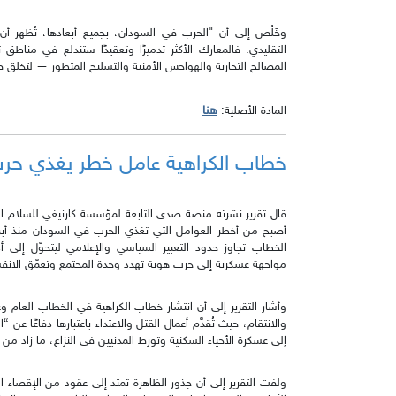
وخَلُص إلى أن "الحرب في السودان، بجميع أبعادها، تُظهر أ
التقليدي. فالمعارك الأكثر تدميرًا وتعقيدًا ستندلع في منا
المصالح التجارية والهواجس الأمنية والتسليح المتطور — لتخلق 
هنا
المادة الأصلية:
خطاب الكراهية عامل خطر يغذي حرب
قال تقرير نشرته منصة صدى التابعة لمؤسسة كارنيغي للسلام ال
الخطاب تجاوز حدود التعبير السياسي والإعلامي ليتحوّل إلى
مواجهة عسكرية إلى حرب هوية تهدد وحدة المجتمع وتعمّق الانقس
وأشار التقرير إلى أن انتشار خطاب الكراهية في الخطاب العام و
والانتقام، حيث تُقدَّم أعمال القتل والاعتداء باعتبارها دفاعًا عن 
إلى عسكرة الأحياء السكنية وتورط المدنيين في النزاع، ما زاد م
ولفت التقرير إلى أن جذور الظاهرة تمتد إلى عقود من الإقصاء 