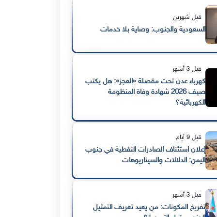
قبل شهرين
السعودية والجنوب: وصاية بلا خدمات
قبل 3 أشهر
كهرباء عدن تحت مقصلة «العجز»: هل يكتب
صيف 2026 شهادة وفاة المنظومة
الكهربائية؟
قبل 9 أيام
إعلان استئناف الصادرات النفطية في جنوب
اليمن: الدلالات والسيناريوهات
قبل 3 أشهر
تفريخ المكونات: من يعيد تعريف التمثيل