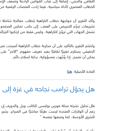
الثقافي والديني، إضافة إلى غياب القوانين الرادعة وضعف الإ
الخطاب العنصري كأداة سياسية، فيما زادت المنصات الرقمية من سر
وأكد التقرير أن مواجهة خطاب الكراهية تتطلب معالجة شاملة تت
تشريعات تجرّم التحريض على العنف، إلى جانب تمكين المجتمع ا
تشمل الجهات التي تروّج للكراهية، وليس فقط من ارتكبوا الجرائم ا
واختتم التقرير بالتأكيد على أن محاربة خطاب الكراهية أصبحت ضر
الحقيقي يستلزم تغييرًا ثقافيًا يعيد تعريف مفهوم “الآخر” عل
يمكن أن تصبح، إذا وُجّهت بمسؤولية، بداية لسلام دائم.
هنا
المادة الأصلية:
هل يحوّل ترامب نجاحه في غزة إلى خ
قال تحليل نشرته مجلة فورين بوليسي للكاتب ويل والدورف إن "
رغم أن الولايات المتحدة ليست طرفًا مباشرًا في الصراع، يشير إ
للشرق الأوسط، كما وصفها بنفسه."