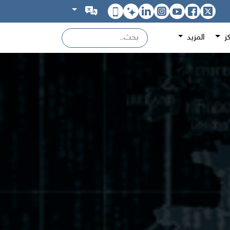
كز
المزيد