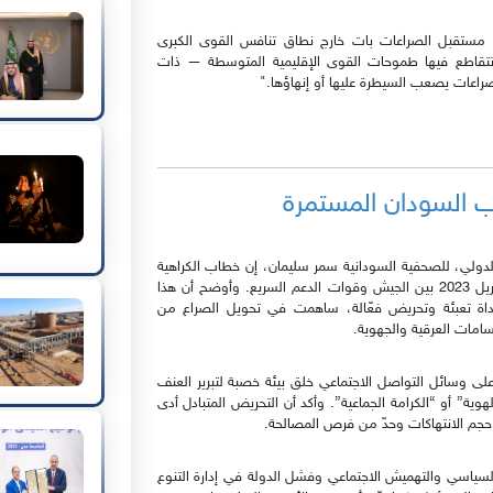
ن مستقبل الصراعات بات خارج نطاق تنافس القوى الكبرى
طق تتقاطع فيها طموحات القوى الإقليمية المتوسطة — ذات
صراعات يصعب السيطرة عليها أو إنهاؤها."
 السودان المستمرة
دولي، للصحفية السودانية سمر سليمان، إن خطاب الكراهية
أصبح من أخطر العوامل التي تغذي الحرب في السودان منذ أبريل 2023 بين الجيش وقوات الدعم السريع. وأوضح أن هذا
 أداة تعبئة وتحريض فعّالة، ساهمت في تحويل الصراع من
امات العرقية والجهوية.
على وسائل التواصل الاجتماعي خلق بيئة خصبة لتبرير العنف
“الهوية” أو “الكرامة الجماعية”. وأكد أن التحريض المتبادل أدى
ن حجم الانتهاكات وحدّ من فرص المصالحة.
السياسي والتهميش الاجتماعي وفشل الدولة في إدارة التنوع