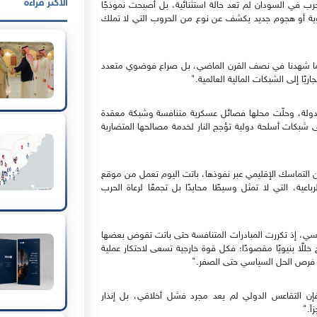
الأكثر قراءة
رب في السودان لم تعد حالة استثنائية، بل أصبحت نموذجًا
اوية أو هجوم جديد يكشف عن نوع من الحروب التي لا تملك
ة كما شهدنا في نصف القرن الماضي، بل صراع فوضوي متعدد
يًا إلى الشبكات المالية العالمية."
لدولة، وحلّت محلها فصائل عسكرية متنافسة وشبكة معقدة
 شبكات أسلحة دولية تؤجج النار لخدمة مصالحها المتضاربة
 من التماسك الإقليمي عبر نفوذها، باتت اليوم تعمل من موقع
، التي لا تمثل وسيطًا محايدًا بل تجمعًا لرعاة الحرب
وماسي، إذ تكررت المبادرات المتنافسة حتى باتت تقوض بعضها
للًا بنيويًا مقصودًا؛ فكل قوة خارجية تسعى لاحتكار عملية
ه فرص الحل السياسي حتى الصفر."
إن التقاعس الدولي لم يعد مجرد فشل أخلاقي، بل إنذار
أ."