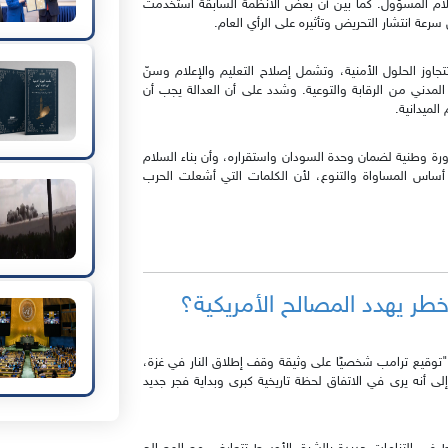
علام المسؤول. كما بيّن أن بعض الأنظمة السابقة استخدمت
عة انتشار التحريض وتأثيره على الرأي العام.
جاوز الحلول الأمنية، وتشمل إصلاح التعليم والإعلام وسنّ
لمدني من الرقابة والتوعية. وشدد على أن العدالة يجب أن
لميدانية.
ورة وطنية لضمان وحدة السودان واستقراره، وأن بناء السلام
ى أساس المساواة والتنوع، لأن الكلمات التي أشعلت الحرب
طر يهدد المصالح الأمريكية؟
توقيع ترامب شخصيًا على وثيقة وقف إطلاق النار في غزة،
لى أنه يرى في الاتفاق لحظة تاريخية كبرى وبداية فجر جديد