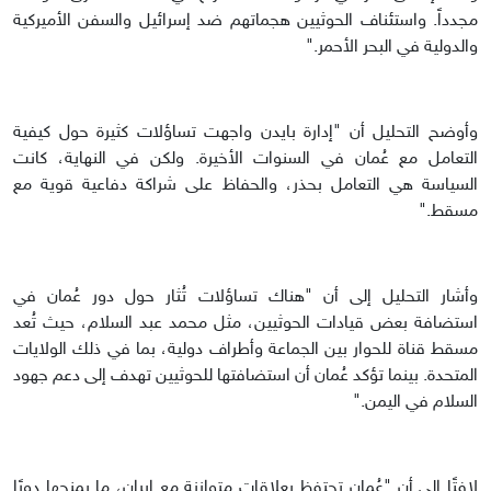
مجدداً. واستئناف الحوثيين هجماتهم ضد إسرائيل والسفن الأميركية
والدولية في البحر الأحمر."
وأوضح التحليل أن "إدارة بايدن واجهت تساؤلات كثيرة حول كيفية
التعامل مع عُمان في السنوات الأخيرة. ولكن في النهاية، كانت
السياسة هي التعامل بحذر، والحفاظ على شراكة دفاعية قوية مع
مسقط."
وأشار التحليل إلى أن "هناك تساؤلات تُثار حول دور عُمان في
استضافة بعض قيادات الحوثيين، مثل محمد عبد السلام، حيث تُعد
مسقط قناة للحوار بين الجماعة وأطراف دولية، بما في ذلك الولايات
المتحدة. بينما تؤكد عُمان أن استضافتها للحوثيين تهدف إلى دعم جهود
السلام في اليمن."
لافتًا إلى أن "عُمان تحتفظ بعلاقات متوازنة مع إيران، ما يمنحها دورًا