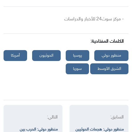
- مركز سوث24 للأخبار والدراسات
الكلمات المفتاحية:
منظور دولي
روسيا
الحوثيون
أمريكا
الشرق الأوسط
سوريا
السابق:
التالي:
منظور دولي: هجمات الحوثيين
منظور دولي: الحرب بين