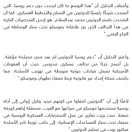
وأضاف التحليل أن "هذا التوسع ما كان ليحدث دون دعم روسيا، التي
أصبحت شريكًا رئيسيًا للحوثيين في التسلح والتخطيط العسكري. كما أن
المتحدث باسم الحوثيين محمد عبدالسلام، هو إحدى الشخصيات البارزة
في هذا التحالف الذي عزز علاقاته بموسكو تحت ستار الوساطة في
النزاع اليمني."
واعتبر التحليل أن "دعم روسيا للحوثيين لم يعد مجرد مصلحة مؤقتة،
بل أصبح جزءًا من تحالف عسكري مدروس. حيث أن العقوبات
الأمريكية تشمل قيادات حوثية متورطة في تهريب الأسلحة، مما
يكشف شبكة إمداد غير قانونية تربط صنعاء بطهران وموسكو."
لافتًا إلى أن "الحوثيين انتقلوا من كونهم مجرد وكيل إيراني إلى أداة
روسية تستخدمها موسكو في صراعها مع الغرب، مستغلة إياهم كورقة
ضغط. حيث برزت تقارير عن عمل الاستخبارات العسكرية الروسية في
صنعاء تحت ستار المساعدات الإنسانية، إلى جانب تورط تاجر الأسلحة
فيكتور بوت في تسليح الحوثيين."