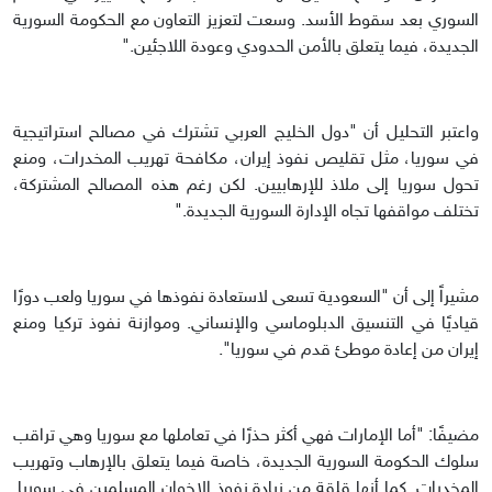
السوري بعد سقوط الأسد. وسعت لتعزيز التعاون مع الحكومة السورية
الجديدة، فيما يتعلق بالأمن الحدودي وعودة اللاجئين."
واعتبر التحليل أن "دول الخليج العربي تشترك في مصالح استراتيجية
في سوريا، مثل تقليص نفوذ إيران، مكافحة تهريب المخدرات، ومنع
تحول سوريا إلى ملاذ للإرهابيين. لكن رغم هذه المصالح المشتركة،
تختلف مواقفها تجاه الإدارة السورية الجديدة."
مشيراً إلى أن "السعودية تسعى لاستعادة نفوذها في سوريا ولعب دورًا
قياديًا في التنسيق الدبلوماسي والإنساني. وموازنة نفوذ تركيا ومنع
إيران من إعادة موطئ قدم في سوريا".
مضيفًا: "أما الإمارات فهي أكثر حذرًا في تعاملها مع سوريا وهي تراقب
سلوك الحكومة السورية الجديدة، خاصة فيما يتعلق بالإرهاب وتهريب
المخدرات. كما أنها قلقة من زيادة نفوذ الإخوان المسلمين في سوريا.