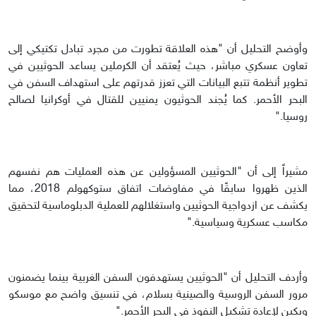
وأوضح التحليل أن "هذه العلاقة تطورت من مجرد تبادل تكتيكي إلى
تعاون عسكري مباشر، حيث يُعتقد أن الكرملين يساعد الحوثيين في
تطوير أنظمة تتبع البيانات التي تعزز قدرتهم على استهداف السفن في
البحر الأحمر. كما يُجند الحوثيون يمنيين للقتال في أوكرانيا لصالح
روسيا."
مشيراً إلى أن "الحوثيين المسؤولين عن هذه العمليات هم نفسهم
الذين ظهروا سابقًا في مفاوضات اتفاق ستوكهولم 2018، مما
يكشف عن ازدواجية الحوثيين واستغلالهم للعملية الدبلوماسية لتحقيق
مكاسب عسكرية وسياسية."
وأردف التحليل أن "الحوثيين يستهدفون السفن الغربية بينما يضمنون
مرور السفن الروسية والصينية بسلام، في تنسيق واضح مع موسكو
وبكين لإعادة تشكيل النفوذ في البحر الأحمر."