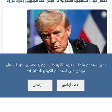
منظور دولي | استراتيجية السعودية في اليمن: عصا للجنوبيين وجزرة لأوروبا
نحن نستخدم ملفات تعريف الارتباط (الكوكيز) لتحسين تجربتك. هل
توافق على استخدام الكوكيز التحليلية؟
قبل 28 يوم
نعم، أوافق
لا، أرفض
منظور دولي: هل انهارت هدنة واشنطن وطهران قبل أن تتحول إلى اتفاق؟