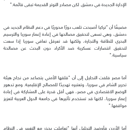
الإدارة الجديدة في دمشق. لكن مصادر التوتر القديمة تبقى قائمة."
مضيفًا أن "تركيا أصبحت تلعب دورًا محوريًا في دعم النظام الجديد في
دمشق، وهي تسعى لتحقيق مصالحها في إعادة إعمار سوريا والترسيم
البحري للطاقة والتجارة، ولكنها قد تعرقل تعافي سوريا إذا سعت
لتحقيق انتصارات عسكرية ضد الأكراد دون البحث عن مصالحة
سياسية."
أما مصر فلفت التحليل إلى أن "قلقها الأمني يتصاعد من نجاح هيئة
تحرير الشام في سوريا، وتعتبره تهديدًا للمصالح الإقليمية. ومع تدهور
الوضع الاقتصادي في مصر، فهي أقل قدرة على المشاركة في إعادة
إعمار سوريا، لكنها قد تستخدم تأثيرها في جامعة الدول العربية لتعزيز
مواقفها."
أما الأردن فأوضح التحليل أنها "تعاملت بحذر مع التغيير في النظام