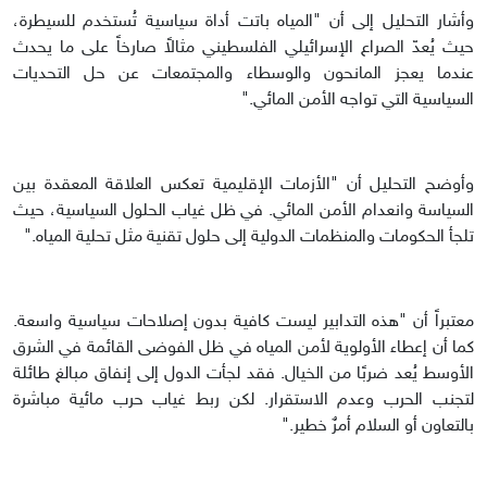
وأشار التحليل إلى أن "المياه باتت أداة سياسية تُستخدم للسيطرة،
حيث يُعدّ الصراع الإسرائيلي الفلسطيني مثالاً صارخاً على ما يحدث
عندما يعجز المانحون والوسطاء والمجتمعات عن حل التحديات
السياسية التي تواجه الأمن المائي."
وأوضح التحليل أن "الأزمات الإقليمية تعكس العلاقة المعقدة بين
السياسة وانعدام الأمن المائي. في ظل غياب الحلول السياسية، حيث
تلجأ الحكومات والمنظمات الدولية إلى حلول تقنية مثل تحلية المياه."
معتبراً أن "هذه التدابير ليست كافية بدون إصلاحات سياسية واسعة.
كما أن إعطاء الأولوية لأمن المياه في ظل الفوضى القائمة في الشرق
الأوسط يُعد ضربًا من الخيال. فقد لجأت الدول إلى إنفاق مبالغ طائلة
لتجنب الحرب وعدم الاستقرار. لكن ربط غياب حرب مائية مباشرة
بالتعاون أو السلام أمرٌ خطير."