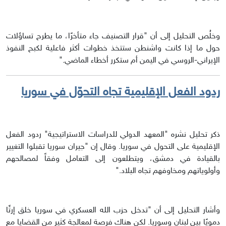
وخلُص التحليل إلى أن "قرار التصنيف جاء متأخرًا، ما يطرح تساؤلات
حول ما إذا كانت واشنطن ستتخذ خطوات أكثر فاعلية لكبح النفوذ
الإيراني-الروسي في اليمن أم ستكرر أخطاء الماضي."
ردود الفعل الإقليمية تجاه التحوّل في سوريا
ذكر تحليل نشره "المعهد الدولي للدراسات الاستراتيجية" ردود الفعل
الإقليمية على التحول في سوريا. وقال إن "جيران سوريا تقبلوا التغيير
بالقيادة في دمشق، ويتطلعون إلى التعامل وفقاً لمصالحهم
وأولوياتهم ومخاوفهم تجاه البلاد."
وأشار التحليل إلى أن "تدخل حزب الله العسكري في سوريا خلق إرثًا
دمويًا بين لبنان وسوريا. لكن هناك فرصة لمعالجة كثير من القضايا مع