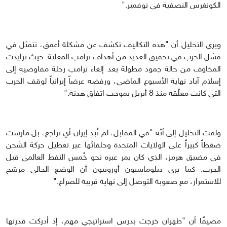
الكونغرس النصفية في نوفمبر."
ويرى التحليل أن "هذه التكاليف تكشف عن مشكلة أعمق، تتمثل في
فشل الحرب في تحقيق العديد من أهداف ترامب المعلنة. حيث تزايدت
المخاوف من حالة جمود مطولة بعد إلغاء ترامب رحلة مفاوضيه إلى
إسلام آباد نهاية الأسبوع الماضي، ورفضه عرضاً إيرانياً لوقف الحرب
التي كانت معلّقة منذ 8 أبريل بموجب اتفاق هدنة."
ولفت التحليل إلى أنّه "في المقابل، لم تُبدِ إيران أي تراجع، بل مارست
ضغطاً كبيراً على الولايات المتحدة وحلفائها عبر تعطيل حركة الشحن
في مضيق هرمز، الذي كان يمر عبره نحو خُمس النفط العالمي قبل
الحرب. كما يرى دبلوماسيون أوروبيون أن الوضع الحالي مرشح
للاستمرار، مع صعوبة التوصل إلى نهاية قريبة للصراع."
مضيفًا أن "طهران خرجت بدرس استراتيجي مهم، إذ أدركت قدرتها