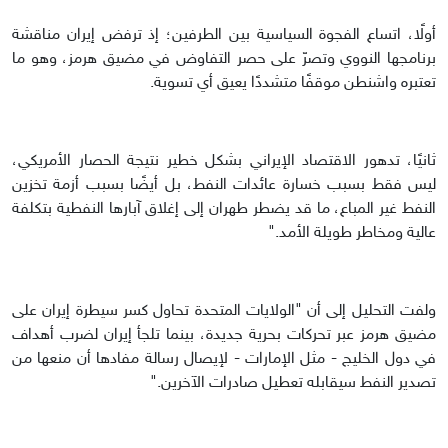
أولًا، اتساع الفجوة السياسية بين الطرفين؛ إذ ترفض إيران مناقشة
برنامجها النووي وتصرّ على حصر التفاوض في مضيق هرمز، وهو ما
تعتبره واشنطن موقفًا متشددًا يعيق أي تسوية.
ثانيًا، تدهور الاقتصاد الإيراني بشكل خطير نتيجة الحصار الأمريكي،
ليس فقط بسبب خسارة عائدات النفط، بل أيضًا بسبب أزمة تخزين
النفط غير المباع، ما قد يضطر طهران إلى إغلاق آبارها النفطية بتكلفة
عالية ومخاطر طويلة الأمد."
ولفت التحليل إلى أن "الولايات المتحدة تحاول كسر سيطرة إيران على
مضيق هرمز عبر تحركات بحرية جديدة، بينما تلجأ إيران لضرب أهداف
في دول الخليج - مثل الإمارات - لإيصال رسالة مفادها أن منعها من
تصدير النفط سيقابله تعطيل صادرات الآخرين."