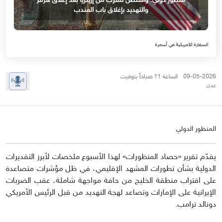
منظور دولي: واشنطن تقترب من إريتريا بعد إغلاق هرمز
والتهديد بإغلاق باب المندب
السفارة الأمريكية في أسمرة
09-05-2026 الساعة 11 صباحاً بتوقيت
عدن
المنظور الدولي
يقدّم تقرير «حصاد المنظورات» لهذا الأسبوع ملخصات لأبرز التقديرات
الدولية بشأن تطورات المشهد الإقليمي، في ظل مؤشرات متصاعدة
على اقتراب منطقة الخليج من حافة مواجهة شاملة، عقب الضربات
الإيرانية على الإمارات وتصاعد لهجة التهديد من قبل الرئيس الأمريكي
دونالد ترامب.