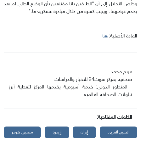
وخلُص التحليل إلى أن "الطرفين باتا مقتنعين بأن الوضع الحالي لم يعد
يخدم غرضهما، ويجب كسره من خلال مبادرة عسكرية ما."
المادة الأصلية:
هنا
مريم محمد
صحفية بمركز سوث24 للأخبار والدراسات
- المنظور الدولي: خدمة أسبوعية يقدمها المركز لتغطية أبرز
تناولات الصحافة العالمية
الكلمات المفتاحية:
الخليج العربي
إيران
إريتريا
مضيق هرمز