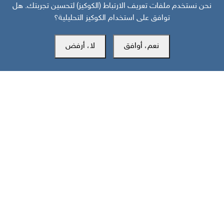
نحن نستخدم ملفات تعريف الارتباط (الكوكيز) لتحسين تجربتك. هل
توافق على استخدام الكوكيز التحليلية؟
نعم، أوافق
لا، أرفض
قبل 26 يوم
منظور دولي: هل انهارت هدنة واشنطن وطهران قبل أن تتحول إلى اتفاق؟
مركز سوث24 للأخبار والدراسات