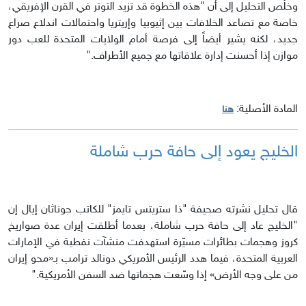
وخلُص التحليل إلى أن "هذه الخطوة قد تزيد التوتر في القرن الإفريقي،
خاصة مع تصاعد الخلافات بين إثيوبيا وإريتريا واحتمالات اندلاع صراع
جديد، لكنه يشير أيضاً إلى فرصة أمام الولايات المتحدة للعب دور
موازن إذا أحسنت إدارة علاقاتها مع جميع الأطراف."
المادة الأصلية:
هنا
الخليج يعود إلى حافة حرب شاملة
قال تحليل نشرته صحيفة "ذا ستريتس تايمز" للكاتب جوناثان إيال إن
"الخليج عاد إلى حافة حرب شاملة، بعدما أطلقت إيران عدة صواريخ
كروز وهجمات بطائرات مسيّرة استهدفت منشآت نفطية في الإمارات
العربية المتحدة، فيما هدد الرئيس الأمريكي دونالد ترامب بـ«محو إيران
من على وجه الأرض» إذا وسّعت هجماتها ضد السفن الأمريكية."