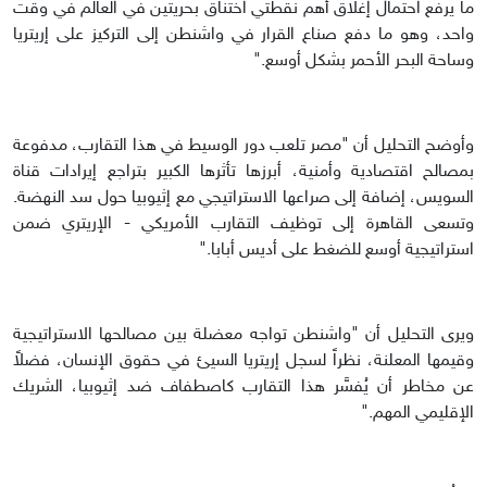
ما يرفع احتمال إغلاق أهم نقطتي اختناق بحريتين في العالم في وقت
واحد، وهو ما دفع صناع القرار في واشنطن إلى التركيز على إريتريا
وساحة البحر الأحمر بشكل أوسع."
وأوضح التحليل أن "مصر تلعب دور الوسيط في هذا التقارب، مدفوعة
بمصالح اقتصادية وأمنية، أبرزها تأثرها الكبير بتراجع إيرادات قناة
السويس، إضافة إلى صراعها الاستراتيجي مع إثيوبيا حول سد النهضة.
وتسعى القاهرة إلى توظيف التقارب الأمريكي - الإريتري ضمن
استراتيجية أوسع للضغط على أديس أبابا."
ويرى التحليل أن "واشنطن تواجه معضلة بين مصالحها الاستراتيجية
وقيمها المعلنة، نظراً لسجل إريتريا السيئ في حقوق الإنسان، فضلاً
عن مخاطر أن يُفسَّر هذا التقارب كاصطفاف ضد إثيوبيا، الشريك
الإقليمي المهم."