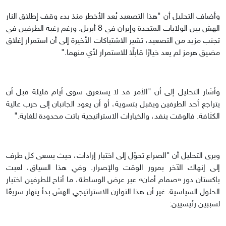
وأضاف التحليل أن "هذا التصعيد يُعد الأخطر منذ بدء وقف إطلاق النار
الهش بين الولايات المتحدة وإيران في 8 أبريل. ورغم رغبة الطرفين في
تجنب مزيد من التصعيد، تشير الاشتباكات الأخيرة إلى أن استمرار إغلاق
مضيق هرمز لم يعد خيارًا قابلًا للاستمرار لأي منهما."
وأشار التحليل إلى أن "الأمر قد لا يستغرق سوى أيام قليلة قبل أن
يتراجع أحد الطرفين ويقبل بتسوية، أو أن يعود الجانبان إلى حرب عالية
الكثافة. فالوقت ينفد، والخيارات الاستراتيجية باتت محدودة للغاية."
ويرى التحليل أن "الصراع تحوّل إلى اختبار إرادات، حيث يسعى كل طرف
إلى إنهاك الآخر بمرور الوقت والإصرار. وفي هذا السياق، لعبت
باكستان دور «صمام أمان» عبر عرض الوساطة، ما أتاح للطرفين اختبار
الحلول السياسية. غير أن هذا التوازن الاستراتيجي الهش بدأ ينهار سريعًا
لسببين رئيسيين: