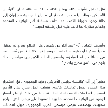
قال تحليل نشرته وكالة رويترز للكاتب مات سبيتالنيك إن "الرئيس
الأمريكي دونالد ترامب يواجه خطر أن تتحول المواجهة مع إيران إلى
حالة جمود طويلة الأمد، قد تخلّف مشكلة أكبر للولايات المتحدة
والعالم مقارنة بما كانت عليه قبل إطلاقه الحرب."
وأضاف التحليل أنّه "بعد أكثر من شهرين على اندلاع صراع لم يحقق
نصراً عسكرياً أو دبلوماسياً حاسماً، ومع إظهار كلا الطرفين ثقة علنية
في امتلاك زمام المبادرة، واستمرار التباعد الكبير بين مواقفهما، لا
يلوح في الأفق مخرج واضح."
مشيراً إلى أنّه "بالنسبة للرئيس الأمريكي وحزبه الجمهوري، فإن استمرار
هذا الجمود يحمل تداعيات قاتمة. فغياب الحل يعني على الأرجح
استمرار التداعيات الاقتصادية العالمية، بما في ذلك ارتفاع أسعار
الوقود في الولايات المتحدة، ما يزيد الضغوط على ترامب الذي تتراجع
شعبيته، ويضعف فرص مرشحي الحزب الجمهوري قبيل انتخابات