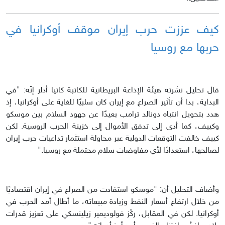
كيف عززت حرب إيران موقف أوكرانيا في
حربها مع روسيا
قال تحليل نشرته هيئة الإذاعة البريطانية للكاتبة كاتيا أدلر إنّه: "في
البداية، بدا أن تأثير الصراع مع إيران كان سلبيًا للغاية على أوكرانيا، إذ
هدد بتحويل انتباه دونالد ترامب بعيدًا عن جهود السلام بين موسكو
وكييف، كما أدى إلى تدفق الأموال إلى خزينة الحرب الروسية. لكن
كييف خالفت التوقعات الدولية عبر محاولة استثمار تداعيات حرب إيران
لصالحها، استعدادًا لأي مفاوضات سلام محتملة مع روسيا."
وأضاف التحليل أن: "موسكو استفادت من الصراع في إيران اقتصاديًا
من خلال ارتفاع أسعار النفط وزيادة مبيعاته، ما أطال أمد الحرب في
أوكرانيا. لكن في المقابل، ركّز فولوديمير زيلينسكي على تعزيز قدرات