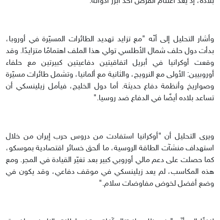
بلاده، إذ يُعد اغتنام الفرص أحد أبرز أدواته."
وأشار التحليل إلى أنّه "مع تزايد تهديد الطائرات المسيّرة في أوروبا،
بدأت دول حلف شمال الأطلسي تولي هذا الملف اهتمامًا متزايدًا. وقد
وقعت أوكرانيا في أبريل اتفاقيتين دفاعيتين كبيرتين مع حلفاء
أوروبيين: الأولى مع النرويج، والثانية مع ألمانيا، وتشمل طائرات مسيّرة
وصواريخ وأنظمة دفاع حديثة. أما دول الخليج، فيأمل زيلينسكي أن
تساعد بلاده أيضًا في الدفاع ضد روسيا."
ويرى التحليل أن "أوكرانيا استفادت من دروس حرب إيران من خلال
استهداف منشآت الطاقة الروسية، ما ألحق خسائر اقتصادية بموسكو،
كما حصلت على دعم مالي أوروبي كبير بعد تغيّر القيادة في المجر. ومع
هذه المكاسب، لم يعد زيلينسكي في موقف دفاعي، وقد يكون في
وضع أفضل لخوض مفاوضات سلام."