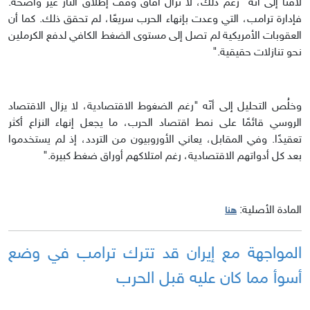
لافتًا إلى أنّه "رغم ذلك، لا تزال آفاق وقف إطلاق النار غير واضحة.
فإدارة ترامب، التي وعدت بإنهاء الحرب سريعًا، لم تحقق ذلك. كما أن
العقوبات الأمريكية لم تصل إلى مستوى الضغط الكافي لدفع الكرملين
نحو تنازلات حقيقية."
وخلُص التحليل إلى أنّه "رغم الضغوط الاقتصادية، لا يزال الاقتصاد
الروسي قائمًا على نمط اقتصاد الحرب، ما يجعل إنهاء النزاع أكثر
تعقيدًا. وفي المقابل، يعاني الأوروبيون من التردد، إذ لم يستخدموا
بعد كل أدواتهم الاقتصادية، رغم امتلاكهم أوراق ضغط كبيرة."
المادة الأصلية:
هنا
المواجهة مع إيران قد تترك ترامب في وضع
أسوأ مما كان عليه قبل الحرب