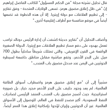
قال تحليل نشرته مجلة "فن الحكم المسؤول" للكاتب الفاضل إبراهيم
إنّ "في ظل إغلاق مضيق هرمز، تسعى الولايات المتحدة - وفق تقارير
- إلى تطبيع العلاقات مع دولة إريتريا. إلا أن هذه الخطوة قد تضعها
أيضاً في موقع منافسة مع أطراف إقليمية أخرى."
وأضاف التحليل أن "تقارير حديثة كشفت أن إدارة الرئيس دونالد ترامب
تعمل بهدوء على دفع مسار تطبيع العلاقات مع إريتريا، الدولة الصغيرة
الواقعة في القرن الإفريقي، والتي تمتلك شريطاً ساحلياً بطول 700
ميل على البحر الأحمر، وتقع مباشرة مقابل مناطق خاضعة لسيطرة
الحوثيين في اليمن عند مدخل مضيق باب المندب."
مشيراً إلى أن "مع إغلاق مضيق هرمز واضطراب أسواق الطاقة
العالمية، لم يعد وجود حليف على البحر الأحمر مجرد خيار، بل ضرورة
استراتيجية. حيث أصبح مضيق باب المندب المنفذ الرئيسي لصادرات
النفط السعودية، أكبر مصدر للنفط في العالم، للوصول إلى الأسواق
العالمية. غير أن الحوثيين وإيران لوّحوا بإمكانية إغلاق هذا الممر أيضاً،