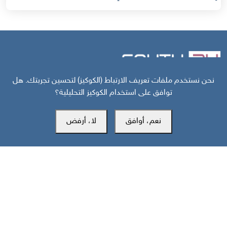
نحن نستخدم ملفات تعريف الارتباط (الكوكيز) لتحسين تجربتك. هل
مركز سوث24 للأخبار والدراسات
توافق على استخدام الكوكيز التحليلية؟
نعم، أوافق
لا، أرفض
مكتب عدن