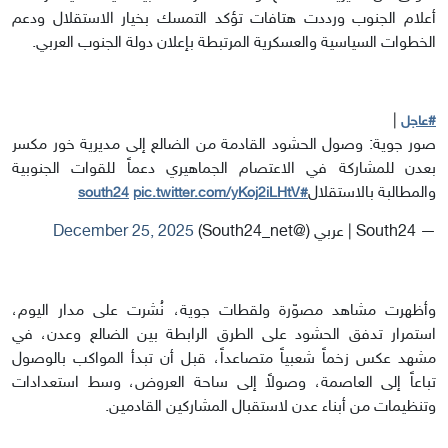
أعلام الجنوب ورددت هتافات تؤكد التمسك بخيار الاستقلال ودعم
الخطوات السياسية والعسكرية المرتبطة بإعلان دولة الجنوب العربي.
|
#عاجل
صور جوية: وصول الحشود القادمة من الضالع إلى مديرية خور مكسر
بعدن للمشاركة في الاعتصام الجماهيري دعماً للقوات الجنوبية
والمطالبة بالاستقلال
pic.twitter.com/yKoj2iLHtV
#south24
— South24 | عربي (@South24_net)
December 25, 2025
وأظهرت مشاهد مصوّرة ولقطات جوية، نُشرت على مدار اليوم،
استمرار تدفق الحشود على الطرق الرابطة بين الضالع وعدن، في
مشهد عكس زخماً شعبياً متصاعداً، قبل أن تبدأ المواكب بالوصول
تباعاً إلى العاصمة، وصولاً إلى ساحة العروض، وسط استعدادات
وتنظيمات من أبناء عدن لاستقبال المشاركين القادمين.