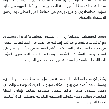
تأييده لقضية الجنوب وحق شعب الجنوب في الحرية وبناء دولة
فيدرالية عادلة، مطالباً في بيانه الختامي بتمكين أبناء المهرة من إدارة
شؤون محافظتهم، وتعزيز دورهم في صناعة القرار المحلي، بما يحقق
الاستقرار والتنمية.
وتشير المعطيات الميدانية إلى أن الحشود الجماهيرية لا تزال مستمرة،
مع توقعات بانضمام مواكب إضافية من عدد من المحافظات الأخرى
في جنوب اليمن خلال الساعات والأيام المقبلة، في مؤشر واضح على
اتساع رقعة المشاركة الشعبية وتصاعد الزخم الجماهيري المؤيد
للمطالب السياسية والعسكرية في مختلف مدن الجنوب.
ويُذكر أن هذه الفعاليات الجماهيرية تتواصل منذ مطلع ديسمبر الجاري،
وشملت مدناً عدة من بينها المكلا، سيئون، الغيضة، وعدن، والضالع،
وعتق بشبوة، ضمن حراك شعبي متصاعد يطالب بإعلان الدولة
الجنوبية، ويؤكد دعمه للقوات المسلحة الجنوبية بوصفها ركيزة أساسية
لحفظ الأمن والاستقرار.