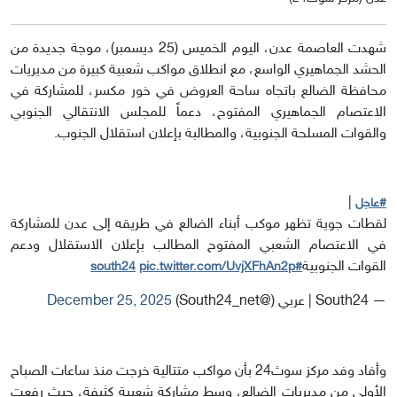
شهدت العاصمة عدن، اليوم الخميس (25 ديسمبر)، موجة جديدة من
الحشد الجماهيري الواسع، مع انطلاق مواكب شعبية كبيرة من مديريات
محافظة الضالع باتجاه ساحة العروض في خور مكسر، للمشاركة في
الاعتصام الجماهيري المفتوح، دعماً للمجلس الانتقالي الجنوبي
والقوات المسلحة الجنوبية، والمطالبة بإعلان استقلال الجنوب.
|
#عاجل
لقطات جوية تظهر موكب أبناء الضالع في طريقه إلى عدن للمشاركة
في الاعتصام الشعبي المفتوح المطالب بإعلان الاستقلال ودعم
القوات الجنوبية
pic.twitter.com/UvjXFhAn2p
#south24
— South24 | عربي (@South24_net)
December 25, 2025
وأفاد وفد مركز سوث24 بأن مواكب متتالية خرجت منذ ساعات الصباح
الأولى من مديريات الضالع، وسط مشاركة شعبية كثيفة، حيث رفعت