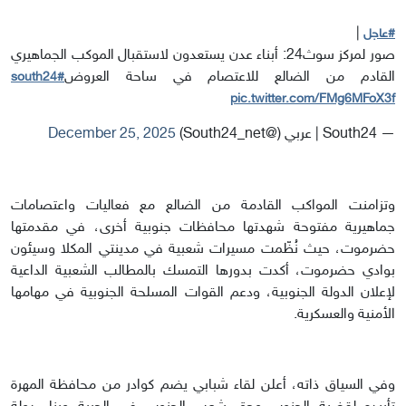
|
#عاجل
صور لمركز سوث24: أبناء عدن يستعدون لاستقبال الموكب الجماهيري
القادم من الضالع للاعتصام في ساحة العروض
#south24
pic.twitter.com/FMg6MFoX3f
— South24 | عربي (@South24_net)
December 25, 2025
وتزامنت المواكب القادمة من الضالع مع فعاليات واعتصامات
جماهيرية مفتوحة شهدتها محافظات جنوبية أخرى، في مقدمتها
حضرموت، حيث نُظّمت مسيرات شعبية في مدينتي المكلا وسيئون
بوادي حضرموت، أكدت بدورها التمسك بالمطالب الشعبية الداعية
لإعلان الدولة الجنوبية، ودعم القوات المسلحة الجنوبية في مهامها
الأمنية والعسكرية.
وفي السياق ذاته، أعلن لقاء شبابي يضم كوادر من محافظة المهرة