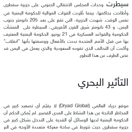
سيطرت
وحدات المجلس الانتقالي الجنوبي على جزيرة سقطرى
وأطاحت بحاكمها، بينما طُردت القوات الموالية للحكومة اليمنية في
نفس الوقت. شهدت الجزيرة، التي تقع على بعد 205 نانومتر جنوب
اليمن، و 43 نانومتر شرق القرن الأفريقي، السيطرة على المنشآت
الحكومية والقواعد العسكرية في 21 يونيو. الحكومة اليمنية المعترف
بها من قبل الأمم المتحدة نددت بالأفعال ووصفتها بأنها "انقلاب"
وأكدت أن التحالف الذي تقوده السعودية والذي يعمل في اليمن قد
غض الطرف عن هذا التطور.
التأثير البحري
موقع درياد العالمي (Dryad Global) لا يقيّم أي تصعيد كبير في
المخاطر الناتجة عن هذا النشاط على المدى القصير. لم يُمكن الحكم أن
الحكومة اليمنية لديها الوسائل أو القدرة على التدخل بشكل كبير في
جزيرة سقطرى حيث تتورط في ساحة معركة متعددة الأوجه في البر