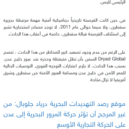
الرئيسي لليمن.
في حين كانت القرصنة تاريخياً ديناميكية أمنية مهمة مرتبطة بجزيرة
سقطرى، ولا سيما حوالي عام 2011، لا توجد مصادر استخبارية تشير
إلى استئناف القرصنة قبالة سقطرى، خاصة في أعقاب هذا الحادث.
على الرغم من عدم وجود تصعيد كبير للمخاطر من هذا الحادث ، تنصح
Dryad Global السفن بأن تظل متيقظة وحذرة عند عبور خليج عدن.
بسبب هذا الحادث، لا يلزم اعتبارات التوجيه الفوري. التوصيات الحالية
للممر الآمن في خليج عدن ومسافة العبور الآمنة من سقطرى وشرق
أفريقيا لا تزال متاحة.
موقع رصد التهديدات البحرية درياد جلوبال: من
غير المرجح أن تؤثر حركة المرور البحرية إلى عدن
على الحركة التجارية الأوسع