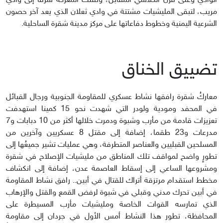
الوادي وعلى قرن الكلاسي المقابل، ونقلت المعركة شرقا إلى وادي
مريب، لتبقى المليشيات مشتتة في وادي ثعلان الذي يعد آخر حصون
الشرعية اليمنية وخطوط دفاعاتها على مركز مدينة شقرة الساحلية.
تضييق الخناق
معاركُ شقرة رافقها نشاط عسكري للمقاومة الجنوبية ورجال القبائل
في المحفد ومودية ولودر التي شهدت نحو 15 كمينا استهدفت
تعزيزات قادمة من مأرب وشبوة ودمرت خلالها أكثر من 10 دبابات و7
مدرعات و23 طقما، إضافة إلى مقتل 8 عسكريين وآخرين من
المسلحين القبليين والعناصر المتطرفة، وهي عمليات تشير جميعُها إلى
تطورٍ واضح لمواقف تلك المناطق من مليشيات الإصلاح في شقرة
ومشروعها الساعي إلى إسقاط العاصمة عدن، إضافة إلى انكشاف
مخطط استقدام مرتزقة أتراك للقتال في أبين.. رافق نشاط المقاومة
في أبين تحرك مدني وقبلي في شبوة لرفض القمع والقتل والإرهاب
الذي تمارسه القوات الخاصة ومليشيات مأرب المسيطرة على
المحافظة، تطور هذا النشاط أمس الأول في جردان إلى مقاومة