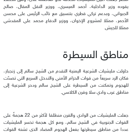
يقوده وزير الداخلية، أحمد الميسري، ووزير النقل المقال، صالح
الجبواني، وبدعم تركي قطري بتنسيق مع نائب الرئيس على محسن
الأحمر، ممثلا لمشروع الإخوان، ووزير الدفاع محمد علي المقدشي
ممثلا للجيش.
مناطق السيطرة
حاولت مليشيات الشرعية اليمنية التقدم من الشيخ سالم إلى زنجبار،
فكان الرد سريعاً من قوات الحزام الأمني والتدخل السريع التي تصدّت
للهجوم وتمكنت من السيطرة على الشيخ سالم ودحر الشرعية إلى
مناطق غرب وادي سلا وقرن الكلاسي.
جعلت المليشيات من الوادي والقرن منطلقا لأكثر من 22 هجمةً على
القوات الجنوبية في الشيخ سالم، ومع كل هجمة تخسر المليشيات
عددا من مناطق سيطرتها بفعل الهجوم المضاد الذي تشنه القوات