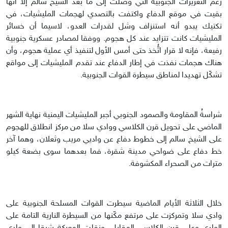
رغم التعزيزات الجنوبية التي وصلت إلى ما بعد الشيخ سالم إلا أنها
بقيت في موقع الدفاع واكتفت بالتصدي لهجمات المليشيات، في
تكتيك يبدو أنه استنزاف وشل لقدرات العدو، لاسيما أن خسائر
المليشيات كانت تتزايد عند كل هجوم. ووفقا لمصادر عسكرية جنوبية
رفيعة، فإنه لا قرار اتُّخذ حتى أمس الأول لتنفيذ أي عملية هجوم، وأن
هناك هجمات نفذت في إطار الدفاع عند تقدم المليشيات إلى مواقع
تشكّل تهديدا لمناطق سيطرة القوات الجنوبية.
شراسةُ المقاومة والصمود الجنوبي أجبر المليشيات اليمنية نهاية الشهر
الماضي على تحويل قرن الكلاسي ووادي سلا من مركز انطلاق للهجوم
على الشيخ سالم إلى خطوط دفاع عن واديي مريب وثعلان، وهما آخر
خط دفاع على ضواحي مدينة شقرة، فما بعدهما سوى بضعة كيلو
مترات من الصحراء المكشوفة.
خلال الثلاثة الأيام الماضية سيطرت القوات المسلحة الجنوبية على
وادي سلا وتمركزت على مرتفع مكّنها من السيطرة النارية التامة على