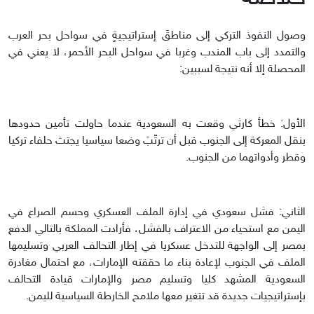
وصول النفوذ التركي إلى مناطقَ إستراتيجيةٍ في سواحل بحر العرب
والتمدد إلى باب المندب وغربا في سواحل البحر الأحمر، لا يعني في
المحصلة إلا أنه نتيجة لسببين:
الأول: خطأ كارثي وقعت به السعودية عندما حاولت تأمين حدودها
بنقل المعركة إلى الجنوب قبل أن ترتّبَ وضعا سياسيا يجتث حلفاء تركيا
وقطر وأدواتهما من الجنوب.
الثاني: فشل سعودي في إدارة الملف العسكري وحسم الصراع في
اليمن مع استحياء من الاعتراف بالفشل، فأرادت المملكة بالتالي الدفع
بمصر إلى الواجهة للتدخل عسكريا في إطار التحالف العربي وتسليمها
الملف في الجنوب لإعادة بناء ما حققته الإمارات، مع احتمال مغادرة
السعودية المشهد كليا وتسليم مصر والإمارات قيادة التحالف
بإستراتيجيات جديدة قد تتغير معها ملامح الخارطة السياسية لليمن.