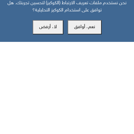
نحن نستخدم ملفات تعريف الارتباط (الكوكيز) لتحسين تجربتك. هل
خارطة تفاعلية: تصعيد سعودي حوثي وهجمات على جبهات الجنوب
توافق على استخدام الكوكيز التحليلية؟
والساحل تخلّف 43 قتيلا
نعم، أوافق
لا، أرفض
مركز سوث24 للأخبار والدراسات
مكتب عدن