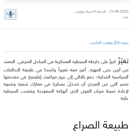
13-06-2020 الساعة 8 مساءً بتوقيت
عدن
سوث24| وهيب الحاجب
تغيّرٌ
كبيرٌ على خارطة السيطرة العسكرية في الساحل الشرقي، الممتد
من أبين حتى المهرة، أفرز معه تغييراً واضحا في طبيعة التحالفات
السياسية المحلية؛ دفع بالتالي إلى بروز مواقفَ إقليميةٍ في مقدمتها
مصر التي من المرجح أن تتدخلَ عسكريا في معارك شقرة وشبوة
لإعادة ضبط ميزان القوى الذي أنهكته السعودية وفقدت السيطرة
عليه.
طبيعة الصراع