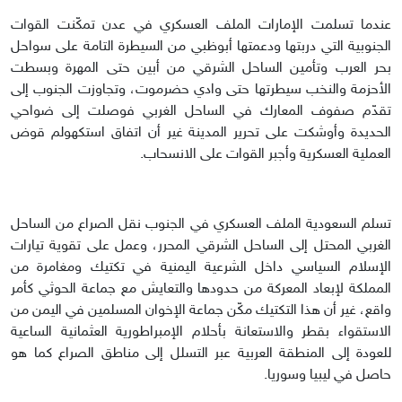
عندما تسلمت الإمارات الملف العسكري في عدن تمكّنت القوات
الجنوبية التي دربتها ودعمتها أبوظبي من السيطرة التامة على سواحل
بحر العرب وتأمين الساحل الشرقي من أبين حتى المهرة وبسطت
الأحزمة والنخب سيطرتها حتى وادي حضرموت، وتجاوزت الجنوب إلى
تقدّم صفوف المعارك في الساحل الغربي فوصلت إلى ضواحي
الحديدة وأوشكت على تحرير المدينة غير أن اتفاق استكهولم قوض
العملية العسكرية وأجبر القوات على الانسحاب.
تسلم السعودية الملف العسكري في الجنوب نقل الصراع من الساحل
الغربي المحتل إلى الساحل الشرقي المحرر، وعمل على تقوية تيارات
الإسلام السياسي داخل الشرعية اليمنية في تكتيك ومغامرة من
المملكة لإبعاد المعركة من حدودها والتعايش مع جماعة الحوثي كأمر
واقع، غير أن هذا التكتيك مكّن جماعة الإخوان المسلمين في اليمن من
الاستقواء بقطر والاستعانة بأحلام الإمبراطورية العثمانية الساعية
للعودة إلى المنطقة العربية عبر التسلل إلى مناطق الصراع كما هو
حاصل في ليبيا وسوريا.