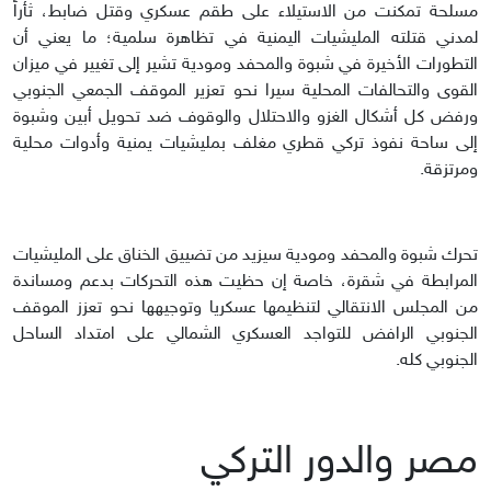
مسلحة تمكنت من الاستيلاء على طقم عسكري وقتل ضابط، ثأراً
لمدني قتلته المليشيات اليمنية في تظاهرة سلمية؛ ما يعني أن
التطورات الأخيرة في شبوة والمحفد ومودية تشير إلى تغيير في ميزان
القوى والتحالفات المحلية سيرا نحو تعزير الموقف الجمعي الجنوبي
ورفض كل أشكال الغزو والاحتلال والوقوف ضد تحويل أبين وشبوة
إلى ساحة نفوذ تركي قطري مغلف بمليشيات يمنية وأدوات محلية
ومرتزقة.
تحرك شبوة والمحفد ومودية سيزيد من تضييق الخناق على المليشيات
المرابطة في شقرة، خاصة إن حظيت هذه التحركات بدعم ومساندة
من المجلس الانتقالي لتنظيمها عسكريا وتوجيهها نحو تعزز الموقف
الجنوبي الرافض للتواجد العسكري الشمالي على امتداد الساحل
الجنوبي كله.
مصر والدور التركي