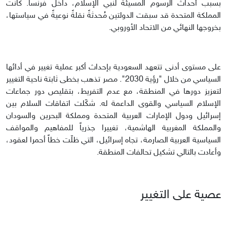
بسبب أحداث الرسوم المسيئة لنبي الإسلام، داخل فرنسا. كانت
المملكة المتحدة قد سبقت الدولتين مُحدثةً نقلةً نوعيةً في سياستها،
بخروجها النهائي من الاتحاد الأوروبي.
على مستوى أدنى تتعهد السعودية بإحداث أكبر عملية تغيير في أدائها
السياسي من خلال "رؤية 2030". مصر تذهب بخطى ثابتة ناحية التغيير
لتعزيز دورها في المنطقة، مع عدم التفريط، بتقليص دور جماعات
الإسلام السياسي والقوى الداعمة له. شكّلت اتفاقات السلام بين
إسرائيل ودول الإمارات العربية المتحدة ومملكة البحرين والسودان
والمملكة المغربية الهاشمية، تغييرا جذرياً للمفاهيم والمواقف
السياسية العربية الصارمة، تجاه إسرائيل، التي ظلّت خطاً أحمرا لعقود،
وأعادت بالتالي تشكيل تحالفات المنطقة.
عصية على التغيير