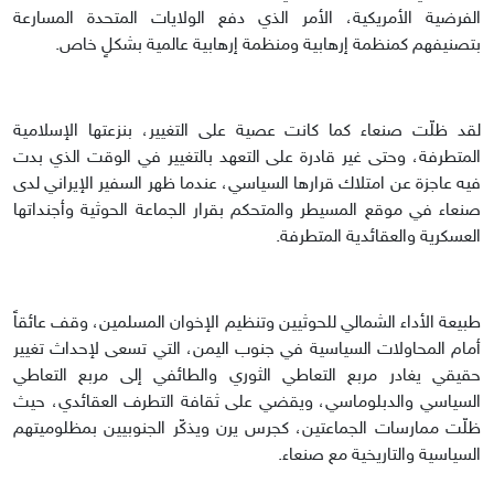
الفرضية الأمريكية، الأمر الذي دفع الولايات المتحدة المسارعة
بتصنيفهم كمنظمة إرهابية ومنظمة إرهابية عالمية بشكلٍ خاص.
لقد ظلّت صنعاء كما كانت عصية على التغيير، بنزعتها الإسلامية
المتطرفة، وحتى غير قادرة على التعهد بالتغيير في الوقت الذي بدت
فيه عاجزة عن امتلاك قرارها السياسي، عندما ظهر السفير الإيراني لدى
صنعاء في موقع المسيطر والمتحكم بقرار الجماعة الحوثية وأجنداتها
العسكرية والعقائدية المتطرفة.
طبيعة الأداء الشمالي للحوثيين وتنظيم الإخوان المسلمين، وقف عائقاً
أمام المحاولات السياسية في جنوب اليمن، التي تسعى لإحداث تغيير
حقيقي يغادر مربع التعاطي الثوري والطائفي إلى مربع التعاطي
السياسي والدبلوماسي، ويقضي على ثقافة التطرف العقائدي، حيث
ظلّت ممارسات الجماعتين، كجرس يرن ويذكّر الجنوبيين بمظلوميتهم
السياسية والتاريخية مع صنعاء.