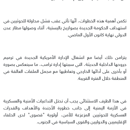
تكمن أهمية هذه الخطوات، أنّها تأتي عقب فشل محاولة للحوثيين في
استهداف الحكومة الجديدة بصواريخ باليستية، أثناء وصولها مطار عدن
الدولي نهاية كانون الأول الماضي.
يتزامن ذلك أيضا مع انشغال الإدارة الأمريكية الجديدة في ترميم
جروحها الداخلية الحديثة، التي سببتها إدارة ترامب، ما سينعكس بصورة
أو بأخرى على أدائها الخارجي وتعاطيها مع مجمل الملفات العالقة في
المنطقة خلال الفترة القريبة.
في هذا الظرف الاستثنائي يجب أن تحتل التداعيات الأمنية والعسكرية
في الأزمة اليمنية إلى جانب خطورة الأجندة والأهداف والقدرات
العسكرية للحوثيين المزعزعة للأمن، أولوية "قصوى" لدى الحلفاء
الإقليميين والدوليين والقوى السياسية في الجنوب.