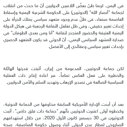
في اليمن، لربما ظنّ بعضُ اللاعبين الدوليين أنّ ما حدث من انقلاب
لجماعة "أنصار الله" (الحوثيين) على الحكومة الشرعية اليمنية وإسقاط
العاصمة صنعاء، في ظلّ عدم وجود متعهد سياسي يملك الجرأة على
إحداث تغيير حقيقي، وفي ظل تغلغل الثقافة الرجعية في هيكل الدولة
اليمنية العتيقة والحضور المتجذر لثقافة "أنا ومن بعدي الطوفان" في
صدارة المشهد السياسي اليمني، أنّ الحوثي قد يكون المتعهد الحصري
بإحداث تغيير سياسي وعقائدي إلى الأفضل.
لكن جماعة الحوثيين، المدعومة من إيران، أثبتت قدرتها الهائلة
والخطيرة على فعل العكس تماماً، عبر اعادة إنتاج ذات العقلية
السياسية الضالعة في تصدير الإرهاب وتهديد السلم والأمن الدوليين.
بعد أن أبدت الإدارة الأمريكية السابقة مخاوفها من الجماعة الحوثية،
وكخطوة أولى اعتبرت الحوثيين بأنّهم "جماعة ذات قلق خاص"، أثبت
الحوثيون في 30 ديسمبر كانون الأول 2020، من خلال استهدافهم
الصاروخي لمطار عدن الدولي أثناء وصول حكومة المناصفة، صحة