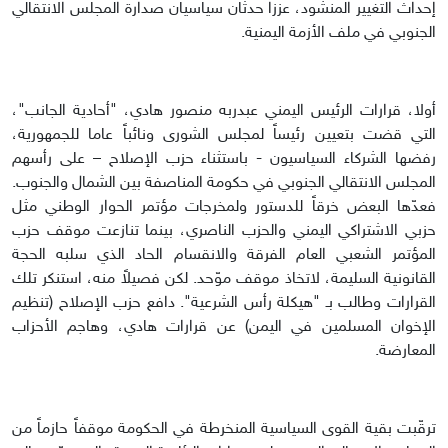
إحداث التغيير المنشود، عززا حدثان سياسيان صدارة المجلس الانتقالي
الجنوبي في ملف الأزمة اليمنية.
أولا، قرارات الرئيس اليمني عبدربه منصور هادي، "أحادية الجانب"،
التي قضت بتعيين رئيساً لمجلس الشورى ونائباً عاما للجمهورية،
رفضها الشركاء السياسيون - باستثناء حزب الإصلاح – على رأسهم
المجلس الانتقالي الجنوبي في حكومة المناصفة بين الشمال والجنوب.
فعدّها البعض خرقاً للدستور ولمخرجات مؤتمر الحوار الوطني مثل
حزبي الاشتراكي اليمني والحزب الناصري، بينما تنازعت موقف حزب
المؤتمر الشعبي العام الفرقة والانقسام الحاد الذي سلبه الحجة
القانونية السليمة، لاتخاذ موقف موّحد. لكن فصيلاً منه، استنكر تلك
القرارات وطالب بـ "هيكلة رأس الشرعية". دافع حزب الإصلاح (تنظيم
الإخوان المسلمين في اليمن) عن قرارات هادي، وهاجم الأحزاب
المعارضة.
ترقّبت بقية القوى السياسية المنخرطة في الحكومة موقفاً حازماً من