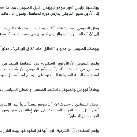
وبالنسبة لرئيس تحرير موقع نيوزيمن، نبيل الصوفي، فما ما حصل
إلى أنَّ بن عديو "لم يكن يمارس دوره كمحافظ، وتحوّل إلى حاكم في
وقال الصوفي لـ«سوث24» "لا وجود لهذه الصلاحيا
إلى أنَّ "تحالف بن عديو والإخوان لا يرون في شبوة إلا مجرّد نف
ووصف الصوفي بن عديو بـ "العائق أمام اتفاق الرياض"، معتبراً أ
واعتبر الصوفي أنَّ الأولوية المطلوبة من المحافظ الجديد هي 
سياسي في الوقت الرّاهن". وتوقّع الصوفي أنَّ شبوة قد تشه
استطاعت النخبة الشبوانية السيطرة على الوضع أمنياً بشكل سريع
وخلافاً لجواس والصوفي، استبعد الصحفي والمحلل السياسي، صلاح
وقال السقلدي لـ «سوث24» "لا نتوقع تنفيذاً قر
"من خلال ردود الحزب الساخطة على قرار إقالة بن عديو وقرار إ
الحزب حيال الاتفاق".
وزعم السقلدي أنَّ «الشرعية» ترى أنّها تم استهدافها بهذه القرارات