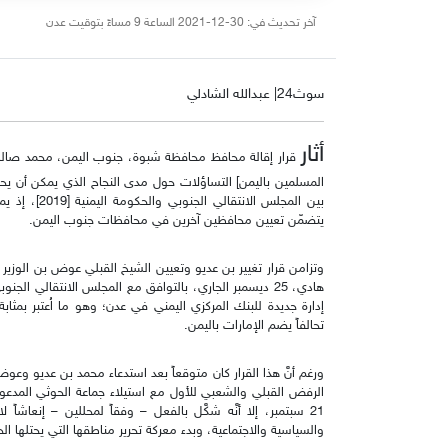
آخر تحديث في: 30-12-2021 الساعة 9 مساءً بتوقيت عدن
سوث24| عبدالله الشادلي
أثار
قرار إقالة محافظ محافظة شبوة، جنوب اليمن، محمد صالح ب
المسلمين باليمن] التساؤلات حول مدى النجاح الذي يمكن أن يحقَّ
بين المجلس ال
يتضمّن تعيين محافظين آخرين في محافظات جنوب اليمن.
وتزامن قرار تغيير بن عديو وتعيين الشيخ القبلي عوض بن الوزير ا
إدارة جديدة للبنك المركزي اليمني في عدن؛ وهو ما اُعتبر بمثاب
تحالفاً يضم الإمارات باليمن.
ورغم أنَّ هذا القرار كان متوقعاً بعد استدعاء محمد بن عديو و
21 سبتمبر، إلا أنَّه شكَّل بالفعل – وفقاً لمحللين – إنعاشا
والسياسية والاجتماعية، وبدء معركة تحرير مناطقها التي يحتلها ال