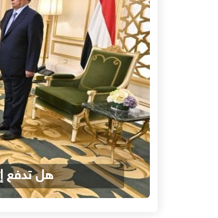
هل تدفع إق