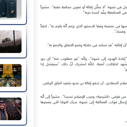
 في شبوة "لا يمثَّل إقالة أو تعيين محافظ فقط"، مشيراً
 المحافظة ينفَّذ أجندة حزبه".
ت التي يمارسها في منصبه وفقا للدستور الذي يزعم أنَّه يلتزم به"، لافتاً
ط وفساد".
نَ إقالته "قد تساعد في حلحلة وضع الاتفاق والدفع به".
"إعادة الهدوء إلى شبوة"، وأنّه "غير مطلوب منه" أي دور
د اختلالات أمنية، لكنَّه استدرك أنَّ ذلك "سيفشل إذا
".
 السقلدي، أن تدفع إقالة بن عديو بتنفيذ اتفاق الرياض.
يباً لهذا الاتفاق من طرفي «الشرعية» وحزب الإصلاح تحديدا"، مشيراً إلى أنَّه
رسال قوات العمالقة إلى شبوة؛ ندرك النوايا التي يضمرها
.