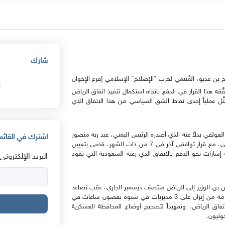
شارك
ن عديو، المُنتمي لحزب "الإصلاح" الإسلامي [فرع الإخوان
قه هذا القرار في الدفع باتجاه استكمال تنفيذ اتفاق الرياض
انتقالي الجنوبي والحكومة اليمنية [2019]، إذ يمثَّل عملياً إحدى نقاط الشق السياسي من هذا الاتفاق الذي
لعولقي بدلاً عنه الذي أصدره الرئيس اليمني، عبد ربه منصور
اشترك في القائمة
هادي، 25 ديسمبر الجاري، بالتوافق مع المجلس الانتقالي الجنوبي، مع قرار توافقي آخر في 7 من ذات الشهر، قضى بتعيين
ة إشارات نحو الدفع بالاتفاق الذي رعته السعودية التي تقود
البريد الإلكتروني:
عوض بن الوزير إلى الرياض منتصف ديسمبر الجاري، عقب تصاعد
الرفض القبلي والشعبي للأول مع استيلاء جماعة الحوثي المدعومة من إيران على 3 مديريات في شبوة بغضون ساعات في
ً لاتفاق الرياض، وتمهيداً لتصحيح أوضاع المحافظة العسكرية
حوثيون.