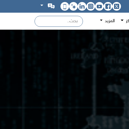
كز
المزيد