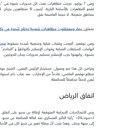
وفي 7 يوليو، خرجت مظاهرات عمت كل مديريات شبوة في "ي
لقمع التظاهرات بالأسلحة النا
بمناطق متفرقة، لا سيما العاصمة عتق.
: دماء ومعتقلون: مظاهرات شعبية تجتاح شبوة في ذكرى يوم
متعلق
م
دير
وفي نوفمبر، أقيمت وقفات قبلية وشعبية مُنددة بسقوط
اتهامات للسلطات المحلية وقوات الإصلاح بالتواطؤ و"التخادم"
بشبوة، واتهموا حزب الإصلاح بتسليم مديريات بيحان للحوثيين.
وتزامن كل هذا مع وصول، مستشار الرئيس اليمني، الشيخ عوض
مطلع نوفمبر الماضي، قادماً من الإمارات، بعد غياب دام لسنوات. 
يُعين لاحقاً محافظاً للمحافظة.
اتفاق الرياض
وعن الانعكاسات الايجابية المتوقعة لإقالة بن عديو على اتفا
لـ«سوث24» "رأينا التأثير العسكري بعد اقالة المحافظ بن 
إلى جبهة بيحان، وهذا يثبت أنّ عرقلة تغيير بن عديو كان في الأس