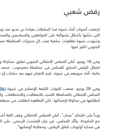
رفض شعبي
ارتفعت أصوات أبناء شبوة ضدَ السلطات بقيادة بن عديو منذ يوني
التي شنّتها بأشكال عشوائية على المواطنين والسياسيين والصح
وشهدت شبوة تظاهرات سلمية عمت كل مديريات المحافظة ضد سلط
الجنوبي لكثير منها.
وفي 18 يونيو، أعلن المجلس الانتقالي الجنوبي تعليق مشار
اعتقال الرئيس السابق للمجلس في محافظة حضرموت، محمد جع
جانبه، أثناء مرورهم في شبوة، ليتم الافراج عنهم بعد ساعات إ
تظا
وفي 28 يونيو، قمعت القوات التابعة للإصلاح في شبوة
المجلس الانتقالي بالمحافظة للتنديد بالاعتقالات والاختطافات.
انطلاقها في محاولة لإفشالها، لكن التظاهرة انطلقت في منطقة
ورداً على اقتحام "عبدان"، أعلن المجلس الانتقالي وقف كافة أش
مع الحكومة. وأكّد المجلس، في بيان للمتحدث الرسمي، علي ال
في صدارة أولويات اتفاق الرياض، ومعالجة أوضاعها".