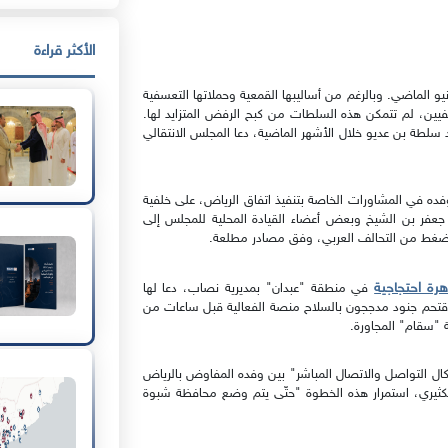
الأكثر قراءة
و الماضي. وبالرغم من أساليبها القمعية وحملاتها التعسفية
فيين، لم تتمكن هذه السلطات من كبح الرفض المتزايد لها.
ة بن عديو خلال الأشهر الماضية، دعا المجلس الانتقالي
كة وفده في المشاورات الخاصة بتنفيذ اتفاق الرياض، على خلفية
فر بن الشيخ وبعض أعضاء القيادة المحلية للمجلس إلى
ثر ضغط من التحالف العربي، وفق مصادر مطلعة.
هرة احتجاجية
في منطقة "عبدان" بمديرية نصاب، دعا لها
 واقتحم جنود مدججون بالسلاح منصة الفعالية قبل ساعات من
 "سقام" المجاورة.
كال التواصل والاتصال المباشر" بين وفده المفاوض بالرياض
كثيري، استمرار هذه الخطوة "حتّى يتم وضع محافظة شبوة