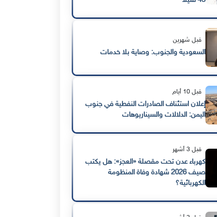
43 قتيلا
قبل شهرين
السعودية والجنوب: وصاية بلا خدمات
قبل 10 أيام
إعلان استئناف الصادرات النفطية في جنوب
اليمن: الدلالات والسيناريوهات
قبل 3 أشهر
كهرباء عدن تحت مقصلة «العجز»: هل يكتب
صيف 2026 شهادة وفاة المنظومة
الكهربائية؟