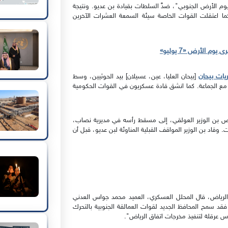
وم الأرض الجنوبي"، ضدَّ السلطات بقيادة بن عديو. ونتيجة
رية، أصيب 6 متظاهرين بجراح. كما اعتقلت القوات الخاصة سيئة السمعة العشرات الآخرين
 الأرض «7 يوليو»
يات بيحان
[بيحان العليا، عين، عسيلان] بيد الحوثيين، وسط
 مع الجماعة. كما انشق قادة عسكريون في القوات الحكومية
 بن الوزير العولقي، إلى مسقط رأسه في مديرية نصاب،
وقاد بن الوزير المواقف القبلية المناوئة لبن عديو، قبل أن
ق الرياض، قال المحلل العسكري، العميد محمد جواس العدني
عديو، فقد سمح المحافظ الجديد لقوات العمالقة الجنوبية بالتحرك
اس عرقلة لتنفيذ مخرجات اتفاق الرياض".