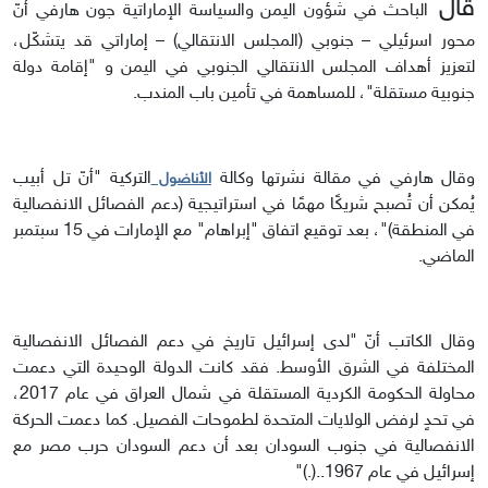
قال
الباحث في شؤون اليمن والسياسة الإماراتية جون هارفي أنّ
محور اسرئيلي – جنوبي (المجلس الانتقالي) – إماراتي قد يتشكّل،
لتعزيز أهداف المجلس الانتقالي الجنوبي في اليمن و "إقامة دولة
جنوبية مستقلة"، للمساهمة في تأمين باب المندب.
وقال هارفي في مقالة نشرتها وكالة
التركية "أنّ تل أبيب
الأناضول
يُمكن أن تُصبح شريكًا مهمًا في استراتيجية (دعم الفصائل الانفصالية
في المنطقة)"، بعد توقيع اتفاق "إبراهام" مع الإمارات في 15 سبتمبر
الماضي.
وقال الكاتب أنّ "لدى إسرائيل تاريخ في دعم الفصائل الانفصالية
المختلفة في الشرق الأوسط. فقد كانت الدولة الوحيدة التي دعمت
محاولة الحكومة الكردية المستقلة في شمال العراق في عام 2017،
في تحدٍ لرفض الولايات المتحدة لطموحات الفصيل. كما دعمت الحركة
الانفصالية في جنوب السودان بعد أن دعم السودان حرب مصر مع
إسرائيل في عام 1967..(.)"