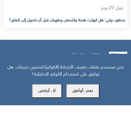
قبل 27 يوم
منظور دولي: هل انهارت هدنة واشنطن وطهران قبل أن تتحول إلى اتفاق؟
نحن نستخدم ملفات تعريف الارتباط (الكوكيز) لتحسين تجربتك. هل
توافق على استخدام الكوكيز التحليلية؟
مركز سوث24 للأخبار والدراسات
نعم، أوافق
لا، أرفض
مكتب عدن