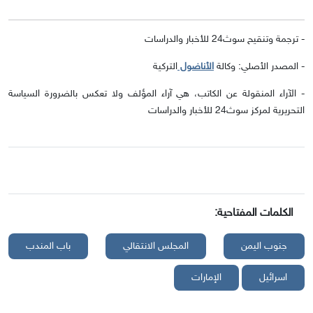
-
ترجمة وتنقيح سوث24 للأخبار والدراسات
-
المصدر الأصلي: وكالة
الأناضول
التركية
-
الآراء المنقولة عن الكاتب، هي آراء المؤلف ولا تعكس بالضرورة السياسة
التحريرية لمركز سوث24 للأخبار والدراسات
الكلمات المفتاحية:
جنوب اليمن
المجلس الانتقالي
باب المندب
اسرائيل
الإمارات