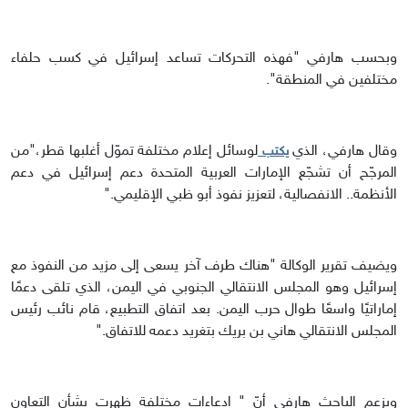
وبحسب هارفي "فهذه التحركات تساعد إسرائيل في كسب حلفاء
مختلفين في المنطقة".
وقال هارفي، الذي
لوسائل إعلام مختلفة تموّل أغلبها قطر،"من
يكتب
المرجّح أن تشجّع الإمارات العربية المتحدة دعم إسرائيل في دعم
الأنظمة.. الانفصالية، لتعزيز نفوذ أبو ظبي الإقليمي."
ويضيف تقرير الوكالة "هناك طرف آخر يسعى إلى مزيد من النفوذ مع
إسرائيل وهو المجلس الانتقالي الجنوبي في اليمن، الذي تلقى دعمًا
إماراتيًا واسعًا طوال حرب اليمن. بعد اتفاق التطبيع، قام نائب رئيس
المجلس الانتقالي هاني بن بريك بتغريد دعمه للاتفاق."
ويزعم الباحث هارفي أنّ " ادعاءات مختلفة ظهرت بشأن التعاون