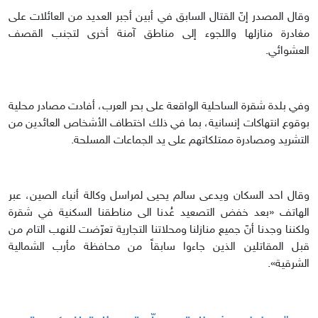
وقال المصدر إنّ القتال السابق في أبين أجبر العديد من العائلات على
مغادرة منازلها واللجوء إلى مناطق آمنة أخرى لتجنب القصف
العشوائي.
وفي بلدة شقرة الساحلية الواقعة على بحر العرب، أفادت مصادر محلية
بوقوع انتهاكات إنسانية، بما في ذلك اختطاف الأشخاص العائدين من
التشريد ومصادرة ممتلكاتهم على يد الجماعات المسلحة.
وقال احد السكان ويدعى سالم يحيى لمراسل وكالة أنباء الصين، عبر
الهاتف «بعد خفض التصعيد عُدنا الى مناطقنا السكنية في شقرة
ولكننا وجدنا أنّ جميع منازلنا ومحلاتنا التجارية تعرّضت للنهب التام من
قبل المقاتلين الذين جاءوا سابقاً من محافظة مأرب الشمالية
الشرقية».