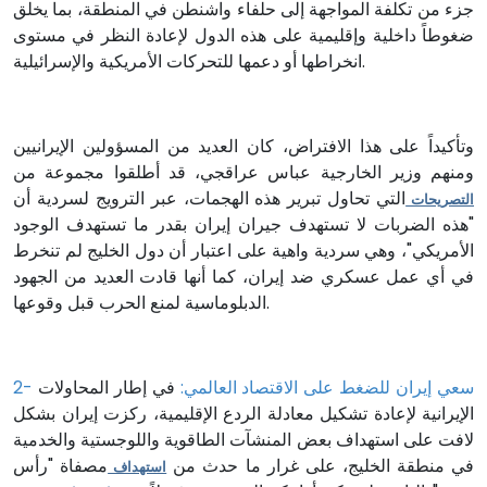
جزء من تكلفة المواجهة إلى حلفاء واشنطن في المنطقة، بما يخلق
ضغوطاً داخلية وإقليمية على هذه الدول لإعادة النظر في مستوى
انخراطها أو دعمها للتحركات الأمريكية والإسرائيلية.
وتأكيداً على هذا الافتراض، كان العديد من المسؤولين الإيرانيين
ومنهم وزير الخارجية عباس عراقجي، قد أطلقوا مجموعة من
التي تحاول تبرير هذه الهجمات، عبر الترويج لسردية أن
التصريحات
"هذه الضربات لا تستهدف جيران إيران بقدر ما تستهدف الوجود
الأمريكي"، وهي سردية واهية على اعتبار أن دول الخليج لم تنخرط
في أي عمل عسكري ضد إيران، كما أنها قادت العديد من الجهود
الدبلوماسية لمنع الحرب قبل وقوعها.
2- سعي إيران للضغط على الاقتصاد العالمي:
في إطار المحاولات
الإيرانية لإعادة تشكيل معادلة الردع الإقليمية، ركزت إيران بشكل
لافت على استهداف بعض المنشآت الطاقوية واللوجستية والخدمية
في منطقة الخليج، على غرار ما حدث من
مصفاة "رأس
استهداف