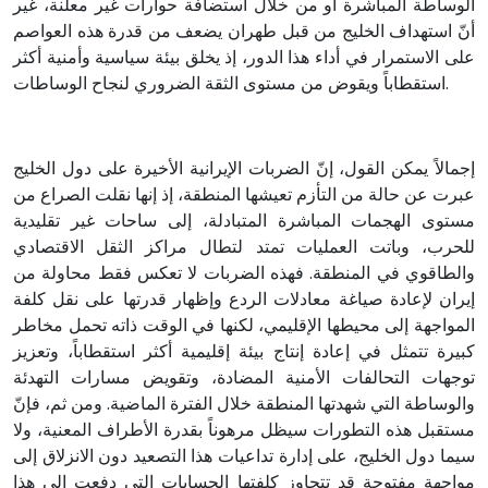
الوساطة المباشرة أو من خلال استضافة حوارات غير معلنة، غير
أنّ استهداف الخليج من قبل طهران يضعف من قدرة هذه العواصم
على الاستمرار في أداء هذا الدور، إذ يخلق بيئة سياسية وأمنية أكثر
استقطاباً ويقوض من مستوى الثقة الضروري لنجاح الوساطات.
إجمالاً يمكن القول، إنّ الضربات الإيرانية الأخيرة على دول الخليج
عبرت عن حالة من التأزم تعيشها المنطقة، إذ إنها نقلت الصراع من
مستوى الهجمات المباشرة المتبادلة، إلى ساحات غير تقليدية
للحرب، وباتت العمليات تمتد لتطال مراكز الثقل الاقتصادي
والطاقوي في المنطقة. فهذه الضربات لا تعكس فقط محاولة من
إيران لإعادة صياغة معادلات الردع وإظهار قدرتها على نقل كلفة
المواجهة إلى محيطها الإقليمي، لكنها في الوقت ذاته تحمل مخاطر
كبيرة تتمثل في إعادة إنتاج بيئة إقليمية أكثر استقطاباً، وتعزيز
توجهات التحالفات الأمنية المضادة، وتقويض مسارات التهدئة
والوساطة التي شهدتها المنطقة خلال الفترة الماضية. ومن ثم، فإنّ
مستقبل هذه التطورات سيظل مرهوناً بقدرة الأطراف المعنية، ولا
سيما دول الخليج، على إدارة تداعيات هذا التصعيد دون الانزلاق إلى
مواجهة مفتوحة قد تتجاوز كلفتها الحسابات التي دفعت إلى هذا