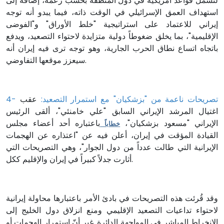
لتشمل قواعد أمريكية في دول المنطقة بحسب زعمه، إضافة إلى
استهداف العمق الإسرائيلي في الوقت ذاته، فيما يبدو أنه توجه
إيراني للاعتماد على استراتيجية "خلط الأوراق" و"الفوضى
الإقليمية"، بما يخلق ضغوطاً دولية متزايدة لاحتواء التصعيد، ويدفع
باتجاه اتساع نطاق الحرب الجارية، وهو توجه ترى فيه إيران أنه
سيعزز موقعها التفاوضي.
4- تصريحات ناعمة من "بزشكيان" مع استمرار التصعيد:
عقب
اغتيال المرشد الإيراني السابق "علي خامنئي"، ألقى الرئيس
الإيراني "مسعود بزشكيان"،
باعتباره أحد أعضاء مجلس
خطاباً
القيادة المؤقت في إيران، أعلن فيه عن "اعتذاره عن الهجمات
الإيرانية التي طالت عدداً من دول الجوار"، وهي التصريحات التي
أثارت جدلاً كبيراً في إيران والإقليم ككل.
وقد قُرئت هذه التصريحات في بادئ الأمر باعتبارها محاولة إيرانية
لاحتواء تداعيات التصعيد الإقليمي ومنع انزلاق دول الخليج إلى
الانخراط المباشر في المواجهة الدائرة. غير أنّ استمرار الهجمات أو