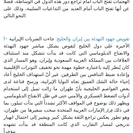
الهجمات تفتح الباب أمام تراجع دور هذه الدول في الوساطة، فضلاً
عن أنها تفتح الباب أمام العديد من التداعيات السلبية، وذلك على
النحو التالي:
1- تقويض جهود التهدئة بين إيران والخليج:
جاءت الضربات الإيرانية
الأخيرة على دول الخليج لتقوض بشكل مباشر جهود التهدئة
والانفتاح الدبلوماسي التي كانت قد بدأت تتشكل منذ استئناف
العلاقات بين المملكة العربية السعودية وإيران، وهو المسار الذي
كان يُنظر إليه باعتباره خطوة مهمة نحو تخفيف التوترات الإقليمية
وإعادة ضبط التنافس بين الطرفين. غير أنّ استهداف الخليج أعاد
إحياء حالة الشك العميق تجاه النوايا الإيرانية، ورسخ قناعة لدى
بعض العواصم الخليجية بأنّ طهران ما زالت تميل إلى استخدام
أدوات الضغط العسكري والأمني حتى في ظل الانفتاح الدبلوماسي.
ويظهر ذلك بوضوح في المواقف الأكثر تشدداً التي بدأت تتبلور، بما
في ذلك
الإمارات العربية المتحدة سحب سفيرها من طهران،
قرار
وهو تطور يعكس تراجع الثقة بشكل كبير ويشير إلى احتمال انهيار
تدريجي لمسار التقارب الذي كانت المنطقة قد بدأت تشهده
مؤخراً.