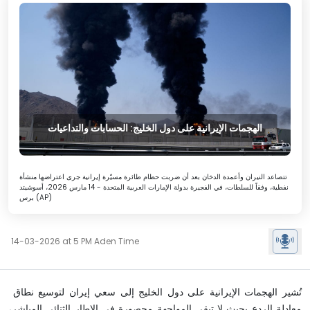
الهجمات الإيرانية على دول الخليج: الحسابات والتداعيات
تتصاعد النيران وأعمدة الدخان بعد أن ضربت حطام طائرة مسيّرة إيرانية جرى اعتراضها منشأة
نفطية، وفقاً للسلطات، في الفجيرة بدولة الإمارات العربية المتحدة - 14 مارس 2026، أسوشيتد
برس (AP)
14-03-2026 at 5 PM Aden Time
تُشير الهجمات الإيرانية على دول الخليج إلى سعي إيران لتوسيع نطاق
معادلة الردع بحيث لا تبقى المواجهة محصورة في الإطار الثنائي المباشر،