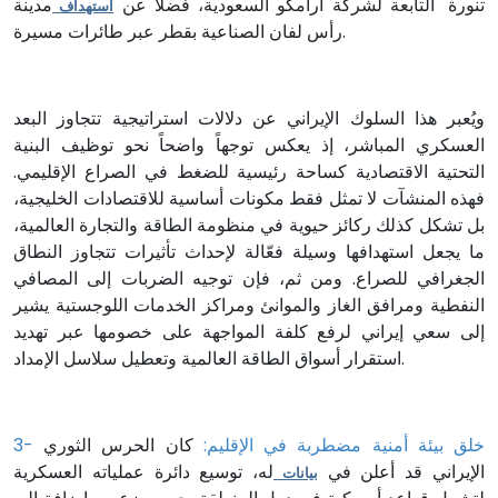
تنورة" التابعة لشركة أرامكو السعودية، فضلاً عن
مدينة
استهداف
رأس لفان الصناعية بقطر عبر طائرات مسيرة.
ويُعبر هذا السلوك الإيراني عن دلالات استراتيجية تتجاوز البعد
العسكري المباشر، إذ يعكس توجهاً واضحاً نحو توظيف البنية
التحتية الاقتصادية كساحة رئيسية للضغط في الصراع الإقليمي.
فهذه المنشآت لا تمثل فقط مكونات أساسية للاقتصادات الخليجية،
بل تشكل كذلك ركائز حيوية في منظومة الطاقة والتجارة العالمية،
ما يجعل استهدافها وسيلة فعّالة لإحداث تأثيرات تتجاوز النطاق
الجغرافي للصراع. ومن ثم، فإن توجيه الضربات إلى المصافي
النفطية ومرافق الغاز والموانئ ومراكز الخدمات اللوجستية يشير
إلى سعي إيراني لرفع كلفة المواجهة على خصومها عبر تهديد
استقرار أسواق الطاقة العالمية وتعطيل سلاسل الإمداد.
3- خلق بيئة أمنية مضطربة في الإقليم:
كان الحرس الثوري
الإيراني قد أعلن في
له، توسيع دائرة عملياته العسكرية
بيانات