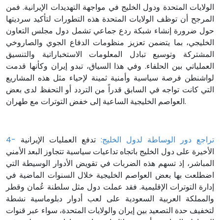
الولايات المتحدة ودول الخليج في مواجهة التهديدات الإيرانية. فمن
المرجح أن توظف الولايات المتحدة هذه التطورات لتأكيد سرديتها
حول ضرورة إنشاء شبكة ردع جماعي تشمل دول مجلس التعاون
الخليجي، بما يتضمن تعزيز منظومات الدفاع الجوي والصاروخي
المشتركة وتوسيع تبادل المعلومات الاستخباراتية والتنسيق
العملياتي بين الحلفاء. وفي هذا السياق، تبدو إيران وكأنها قدمت
لواشنطن فرصة سياسية وأمنية ثمينة لإحياء مثل هذه المشاريع
التي كانت تواجه في السابق قدراً من التردد أو التحفظ لدى بعض
العواصم الخليجية الساعية إلى خفض التوترات مع طهران.
4- تراجع دور الوساطة لدول الخليج:
تدفع العمليات الإيرانية
الأخيرة على دول الخليج باتجاه تداعيات سياسية تتجاوز البعد الأمني
المباشر، إذ تسهم هذه الضربات في تقويض الأدوار الوسيطة التي
اضطلعت بها بعض العواصم الخليجية خلال السنوات الماضية في
إدارة التوترات الإقليمية. فقد عملت دول مثل سلطنة عُمان وقطر
والمملكة العربية السعودية على لعب أدوار دبلوماسية نشطة
لتخفيف حدة التصعيد بين إيران والولايات المتحدة، سواء عبر قنوات