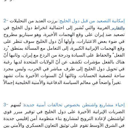
2- إمكانية التصعيد من قبل دول الخليج:
برزت العديد من التحليلات
الغربية والتي تُشير إلى احتمالية انخراط دول الخليج في
والتقارير
تصعيد ضد إيران على وقع الهجمات الأخيرة، وهو سيناريو مطروح
في ضوء بعض الاعتبارات، وأولها أنّ دول الخليج سوف تنظر على
وقع الهجمات الإيرانية الكبيرة، إلى التعامل مع المسألة بمنطق "رد
الفعل" والحفاظ على السيادة ودرجة من الردع مع إيران، وثانيها أنّ
هناك بالفعل مؤشرات تكشف عن أنّ الولايات المتحدة لديها رغبة
في تحويل دول الخليج إلى طرف مباشر في الحرب، وليس مجرد
ساحة لتصفية الحسابات. وثالثها أنّ السنوات الأخيرة بدأت تشهد
تغيراً واضحاً في معالم السياسة الدفاعية والأمنية الخليجية إجمالاً.
3- إحياء مشاريع واشنطن بخصوص تحالفات أمنية جديدة:
تُسهم
الضربات الإيرانية الأخيرة على دول الخليج في توفير مبرر قوي
لواشنطن لإعادة الترويج لمشاريع بناء منظومة أمن إقليمي جديدة
في الشرق الأوسط تقوم على توثيق التعاون العسكري والأمني بين