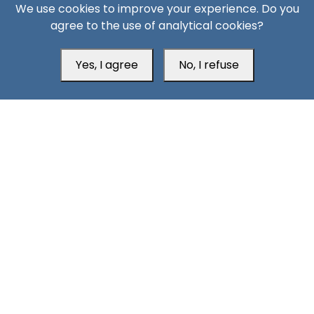
We use cookies to improve your experience. Do you
agree to the use of analytical cookies?
South24 Center for News and Studies
Yes, I agree
No, I refuse
Aden Office
Head Office