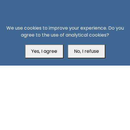
We use cookies to improve your experience. Do you
agree to the use of analytical cookies?
Head Office
Yes, I agree
No, I refuse
Switzerland
southarbia24@gmail.com
south24.net