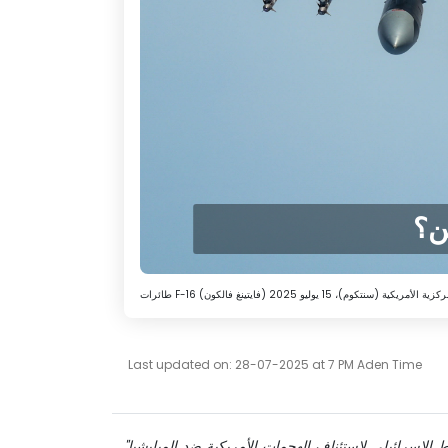
ن؟
كزية الأمريكية (سنتكوم)، 15 يوليو 2025
Last updated on: 28-07-2025 at 7 PM Aden Time
"دخول إيران على خط دعم الحوثيين من جديد، والضغط الإسرائيلي لاستئناف الهجمات الأمريكية ضد الميليشيا