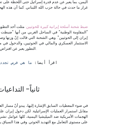
اليمن، بما يعبر عن عدم قدرة إسرائيل حتى اللحظة على ت
غرار ما حدث في حالة حزب الله اللبناني. كما أن هذه اله
5- ضبط شحنة أسلحة إيرانية كبيرة للحوثيين:
مثلت أحد التطورا
الاستثمار العسكري والمالي في الحوثيين، والدخول في مر
التطور يعبر عن افتراض سابق مفاده أنّ التصعيد الحوثي الأخير جاء بضوء أخضر إيراني.
اقرأ أيضا: 
ما هي فرص تجدد 
ثانياً- التداعي
في ضوء المعطيات السابق الإشارة إليها، يبدو أنّ مسار الع
مقابل استمرار العمليات الإسرائيلية. لكن دخول إيران ع
الهجمات الأمريكية ضد الميليشيا اليمنية، كلها عوامل تشي 
على مستوى التعامل مع التهديد الحوثي. وفي هذا السياق ي