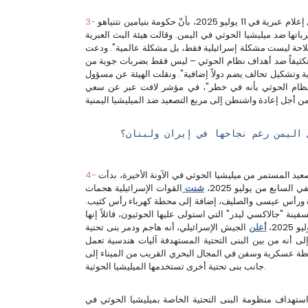
يوليو 2025، بأنّ حكومة بنيامين نتنياهو
باتها ضد ميليشيا الحوثي في اليمن. وقالت هيئة البث العبرية
ملاحة ليست مشكلة إسرائيلية فقط، بل مشكلة عالمية". ودعت
تكثيفاً ضد أهداف نظام الحوثي – ليس فقط بضربات جوية من
كية وتشكيل تحالف يضم دولاً إضافية". ونقلت الهيئة عن مسؤول
م نظام الحوثي بأنه في خطر"، في مؤشر لافت عبر عن سعي
 اليمن رغم نجاحها في إيران ولبنان؟
يد المستمر من ميليشيا الحوثي في الآونة الأخيرة، بدأت
لسابع من يوليو 2025،
شنت
القوات الإسرائيلية هجمات
يدة ورأس عيسى والصليف، إضافة إلى محطة كهرباء رأس كثيب.
ينة "جالاكسي ليدر" التي استولى عليها الحوثيون، قائلاً إنها
أعلن
الجيش الإسرائيلي، أنه هاجم ودمر بنى تحتية
إلى أنه من بين البنى التحتية المستهدفة آليات هندسية تعمل
نشطة عسكرية وسفن في المجال البحري القريب من الميناء إلى
جانب بنى تحتية أخرى تستخدمها الميليشيا الحوثية.
استهداف منظومة البنى التحتية الخاصة بميليشيا الحوثي في