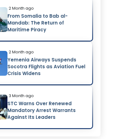
2 Month ago
From Somalia to Bab al-
Mandab: The Return of
Maritime Piracy
2 Month ago
Yemenia Airways Suspends
Socotra Flights as Aviation Fuel
Crisis Widens
3 Month ago
STC Warns Over Renewed
Mandatory Arrest Warrants
Against Its Leaders