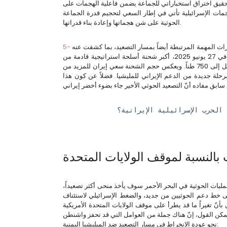
حقيق اختراق استخباراتي للجماعة يضمن فاعلية الهجمات على
جمات الإسرائيلية تأتي في إطار السعي لتحجيم قدرة الجماعة
الحوثية على شن هجماتها وإعادة بناء قدراتها.
ت المهمة المرتبطة أيضاً بمسار التصعيد، بما كشفت عنه
"المقاومة الوطنية" في الساحل الغربي من أنها "ضبطت في 27 يونيو 2025، أكبر شحنة أسلحة استراتيجية قادمة من
إيران إلى الحوثيين". وهي الشحنة التي قالت إنّ وزنها وصل إلى 750 طناً. ويعكس حجم الشحنة سعي إيران للمزيد من
حلة جديدة من الدعم الإيراني للمليشيا. فضلاً عن كون هذا
الحرب الإسرائيلية الإيرانية؟
ات بالنسبة لموقف الولايات المتحدة
مليات الحوثية في البحر الأحمر سوف يأخذ منحى أكثر تصعيداً،
لى خط دعم الحوثيين من جديد، والضغط الإسرائيلي لاستئناف
بأنّ تغيراً ما قد يطرأ على موقف الولايات المتحدة الأمريكية
مكن القول، إنّ هناك جملة من العوامل التي قد تحفز واشنطن
نحو عودة الانخراط في مسار التصعيد ضد الميليشيا اليمنية: