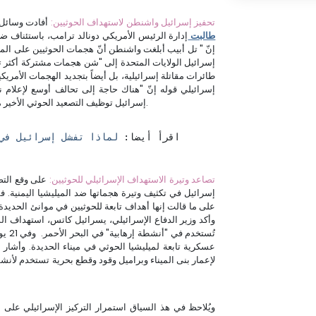
3- تحفيز إسرائيل واشنطن لاستهداف الحوثيين:
أفادت وسائل إعلام عبرية في 11 
طالبت
إدارة الرئيس الأمريكي دونالد ترامب، باستئناف ضر
إنّ " تل أبيب أبلغت واشنطن أنّ هجمات الحوثيين على ال
إسرائيل الولايات المتحدة إلى "شن هجمات مشتركة أكثر 
طائرات مقاتلة إسرائيلية، بل أيضاً بتجديد الهجمات الأمري
إسرائيلي قوله إنّ "هناك حاجة إلى تحالف أوسع لإعلا
إسرائيل توظيف التصعيد الحوثي الأخير من أجل إعادة واشنطن إلى مربع التصعيد ضد الميليشيا اليمنية.
اقرأ أيضا: 
لماذا تفشل إسرائيل في
4- تصاعد وتيرة الاستهداف الإسرائيلي للحوثيين:
على وقع التصع
إسرائيل في تكثيف وتيرة هجماتها ضد الميليشيا اليمنية. ففي ا
على ما قالت إنها أهداف تابعة للحوثيين في موانئ الحد
وأكد وزير الدفاع الإسرائيلي، يسرائيل كاتس، استهداف السف
تُستخدم في "أنشطة إرهابية" في البحر الأحمر. وفي 21 يوليو 2025،
عسكرية تابعة لميليشيا الحوثي في ميناء الحديدة. وأشار 
لإعمار بنى الميناء وبراميل وقود وقطع بحرية تستخدم لأ
ويُلاحظ في هذ السياق استمرار التركيز الإسرائيلي على 