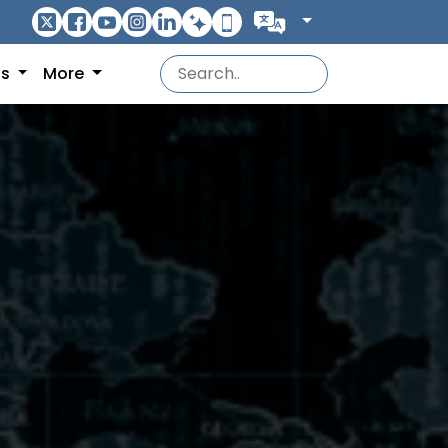
ns
More