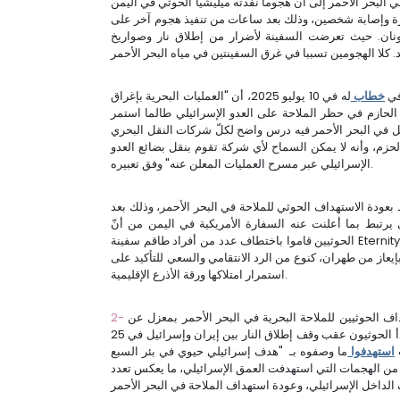
في البحر الأحمر إلى أن هجوماً نفذته ميليشيا الحوثي في اليمن
ة "اتيرنيتي" بالبحر الأحمر أسفر عن مقتل 3 بحارة وإصابة شخصين، وذلك بعد ساعات من تنفيذ هجوم آخر على
ليونان. حيث تعرضت السفينة لأضرار من إطلاق نار وصواريخ
 في
خطاب
له في 10 يوليو 2025، أن "العمليات البحرية بإغراق
لحازم في حظر الملاحة على العدو الإسرائيلي طالما استمر
صل في البحر الأحمر فيه درس واضح لكلّ شركات النقل البحري
الحزم، وأنه لا يمكن السماح لأي شركة تقوم بنقل بضائع العدو
الإسرائيلي عبر مسرح العمليات المعلن عنه" وفق تعبيره.
 بعودة الاستهداف الحوثي للملاحة في البحر الأحمر، وذلك بعد
ع من الهجمات منذ نوفمبر 2024، والثاني يرتبط بما أعلنت عنه السفارة الأمريكية في اليمن من أنّ
الحوثيين قاموا باختطاف عدد من أفراد طاقم سفينة Eternity C الناجين عقب الهجوم. أيضاً لا يمكن فصل هذه الهجمات
يعاز من طهران، كنوع من الرد الانتقامي والسعي للتأكيد على
استمرار امتلاكها ورقة الأذرع الإقليمية.
ف الحوثيين للملاحة البحرية في البحر الأحمر بمعزل عن
استمرار هجمات الجماعة داخل العمق الإسرائيلي، حيث بدأ الحوثيون عقب وقف إطلاق النار بين إيران وإسرائيل في 25
استهدفوا
ما وصفوه بـ "هدف إسرائيلي حيوي في بئر السبع
شيا العديد من الهجمات التي استهدفت العمق الإسرائيلي، ما يعكس تعدد