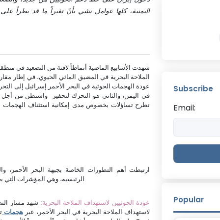
اليمنية، كلها عوامل تشي بأنّ تغيراً ما قد يطرأ عل
شهدت الأسابيع الماضية أنماطاً لافتة من التصعيد في منطق
الملاحة البحرية في المضيق المائي الحيوي، في إطار مقارب
عودة الهجمات الحوثية في البحر الأحمر إسرائيل إلى الت
Subscribe
في اليمن، والثاني هو التحرك لتحفيز واشنطن من أجل اس
تطرح تساؤلات بخصوص مدى إمكانية استئناف الهجمات الأم
Email:
ارتبطت أهم التطورات الخاصة بجبهة البحر الأحمر، و
الرئيسية، وهي المؤشرات التي يغلب عليها عناصر "التصعيد"، وهو ما يمكن إبرازه في ضوء الآتي:
Popular
1- عودة الحوثيين لاستهداف الملاحة البحرية:
شهد مسار التصع
لاستهداف الملاحة البحرية في البحر الأحمر، عبر
هجمات
ت