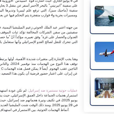
في 8 يوليو الجاري. حيث أشارت قوة "أسبيدس" الأوروبية 
على سفين
سفينة (ماجيك سيز)، التي ترفع علم ليبيريا وتديرها ا
ومسيرات بحرية و4 قوارب متفجرة يتم التحكم فيها عن بعد. كلا الهجومين تسببا في غرق السفينتين في مياه البحر الأحمر.
من جهته اعتبر عبد الملك الحوثي زعيم الميليشيا اليمنية،
سفينتين من سفن الشركات المخالفة تؤكد ثبات الموقف ا
العدوان والحصار على غزة" وفق تعبيره، مؤكداً أنّ "ما ح
التي تتحرك للنقل لصالح العدو الإسرائيلي وأنها ستعامل ب
وهنا يجب الإشارة إلى متغيرات شديدة الأهمية، أولها يرتبط
توقف هذا النو
عن إيران، على اعتبار حضور فرضية أن يكون هذا التصعيد بإ
2- عمليات حوثية مستمرة ضد إسرائيل
: لم تكن عودة استهدا
يونيو 2025، في تكثيف وتيرة هجماتهم ضد إسرائيل، حيث
في 28 يونيو 2025. ومنذ ذلك الوقت شنت الملي
أنماط الهجمات الحوثية، بين الاستمرار في استهداف الداخل الإسرائيلي، وعودة استهداف الملاحة في البحر الأحمر.