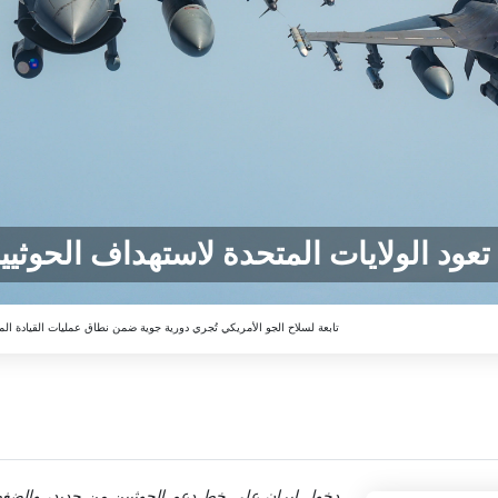
تعود الولايات المتحدة لاستهداف الحوثيي
طائرات F-16 (فايتينغ فالكون) تابعة لسلاح الجو الأمريكي تُجري دورية جوية ضمن نطاق عمليات القيادة المر