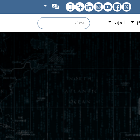
كز
المزيد