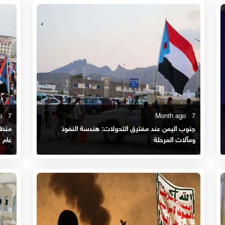
7 Month ago
7 Month ago
جنوب اليمن عند مفترق التحولات: هندسة النفوذ
منظو
ومآلات المرحلة
عام