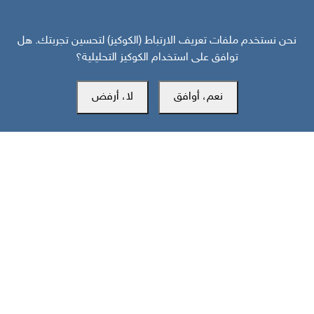
نحن نستخدم ملفات تعريف الارتباط (الكوكيز) لتحسين تجربتك. هل
توافق على استخدام الكوكيز التحليلية؟
المكتب الرئيسي
نعم، أوافق
لا، أرفض
سويسرا
southarbia24@gmail.com
south24.net
جميع الحقوق محفوظة لمركز سوث24 للأخبار والدراسات © 2019-2026 |
|
سياسة الخصوصية
إعدادات الكوكيز