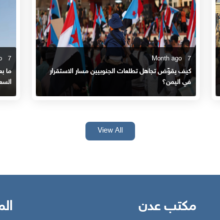
7 Month ago
7 Month ago
كيف يقوّض تجاهل تطلعات الجنوبيين مسار الاستقرار
ما ب
في اليمن؟
السع
View All
مكتب عدن
الم