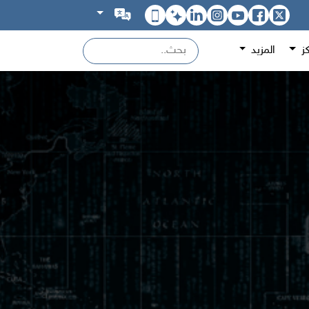
كز
المزيد