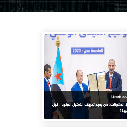
خ المكونات: من يعيد تعريف التمثيل الجنوبي قبل
وية؟