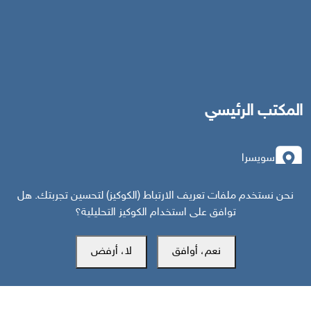
المكتب الرئيسي
سويسرا
نحن نستخدم ملفات تعريف الارتباط (الكوكيز) لتحسين تجربتك. هل
southarbia24@gmail.com
توافق على استخدام الكوكيز التحليلية؟
south24.net
نعم، أوافق
لا، أرفض