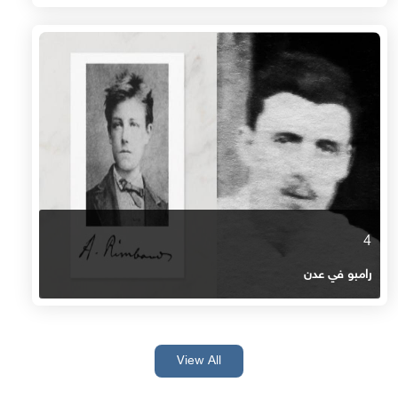
4
رامبو في عدن
View All