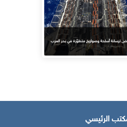
اض ترسانة أسلحة وصواريخ متطوّرة في بحر العرب
كتب الرئيسي