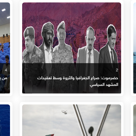
4
2
حضرموت: صراع الجغرافيا والثروة وسط تعقيدات
من ي
المشهد السياسي