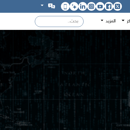
كز
المزيد