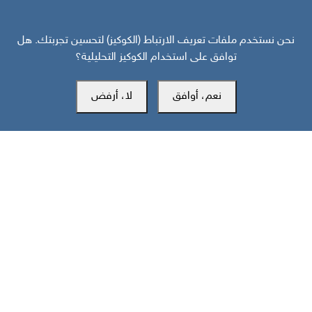
نحن نستخدم ملفات تعريف الارتباط (الكوكيز) لتحسين تجربتك. هل
توافق على استخدام الكوكيز التحليلية؟
المكتب الرئيسي
نعم، أوافق
لا، أرفض
سويسرا
southarbia24@gmail.com
south24.net
جميع الحقوق محفوظة لمركز سوث24 للأخبار والدراسات © 2019-2026 |
|
سياسة الخصوصية
إعدادات الكوكيز