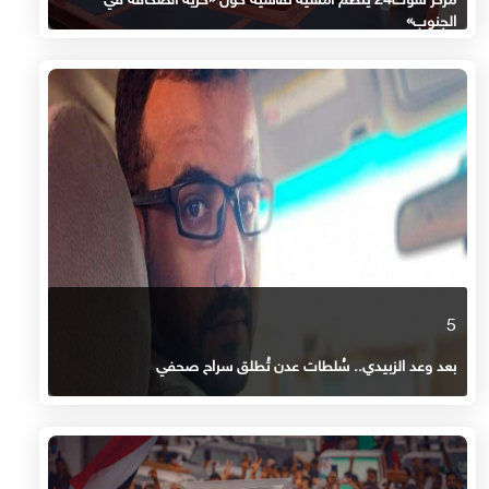
مركز سوث24 ينظم أمسية نقاشية حول «حرية الصحافة في
الجنوب»
5
بعد وعد الزبيدي.. سُلطات عدن تُطلق سراح صحفي