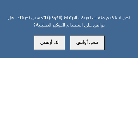
نحن نستخدم ملفات تعريف الارتباط (الكوكيز) لتحسين تجربتك. هل
توافق على استخدام الكوكيز التحليلية؟
المكتب الرئيسي
نعم، أوافق
لا، أرفض
سويسرا
southarbia24@gmail.com
south24.net
جميع الحقوق محفوظة لمركز سوث24 للأخبار والدراسات © 2019-2026 |
|
سياسة الخصوصية
إعدادات الكوكيز