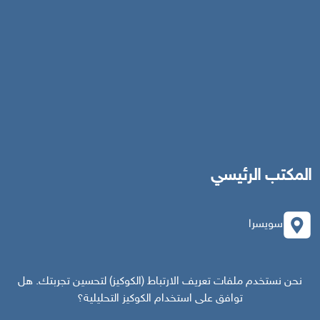
المكتب الرئيسي
سويسرا
southarbia24@gmail.com
نحن نستخدم ملفات تعريف الارتباط (الكوكيز) لتحسين تجربتك. هل
توافق على استخدام الكوكيز التحليلية؟
south24.net