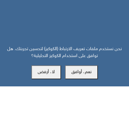
نحن نستخدم ملفات تعريف الارتباط (الكوكيز) لتحسين تجربتك. هل
المكتب الرئيسي
توافق على استخدام الكوكيز التحليلية؟
نعم، أوافق
لا، أرفض
سويسرا
southarbia24@gmail.com
south24.net