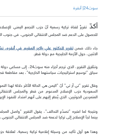
سوث24| أنقرة
أكدّ
تقريرٌ لقناة تركية رسمية أنّ حزب التجمع اليمني للإصل
للحصول على الدعم ضد المجلس الانتقالي الجنوبي، في جنوب ال
تقرير للدكتور علي باكير المقيم في أنقره، نش
جاء ذلك ضمن
الاثنين، حول الأزمة الخليجية مع دولة قطر.
وتطّرق التقرير، الذي ترجم أج
سياق "توسيع استراتيجيات سياستهما الخارجية"، بعد مقاطعة قطر في 
وقال تقرير "تي آر تي" أنّ "اليمن هي الحالة الأكثر دلالة لهذا ال
السعودية حزب الإصلاح المدعوم من قطر والمجلس الانتقالي ا
المتمردين الحوثيين، الذي يُنظر إليهم على أنهم امتداد للنفوذ الإير
ونتيجة لما اعتبره "تصدّع التحالف"، يقول التقرير "واصل المج
بينما لجأ الإصلاح إلى تركيا لدعمه ضد المجلس الانتقالي الجنوبي و
وهذا هو أول تأكيد من وسيلة إعلامية تركية رسمية، لعلاقة حزب