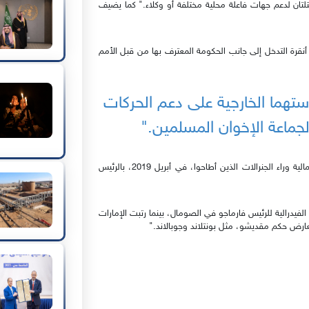
كتلتان لدعم جهات فاعلة محلية مختلفة أو وكلاء." كما يضيف
 أنقرة التدخل إلى جانب الحكومة المعترف بها من قبل الأمم
ستهما الخارجية على دعم الحركات
لجماعة الإخوان المسلمين."
"أمّا في السودان، وضعت الرياض وأبو ظبي بسرعة قوتهما المالية وراء الجنرالات الذين أطاحوا، في أبريل 2019، بالرئيس
فيدرالية للرئيس فارماجو في الصومال، بينما رتبت الإمارات
ض حكم مقديشو، مثل بونتلاند وجوبالاند."