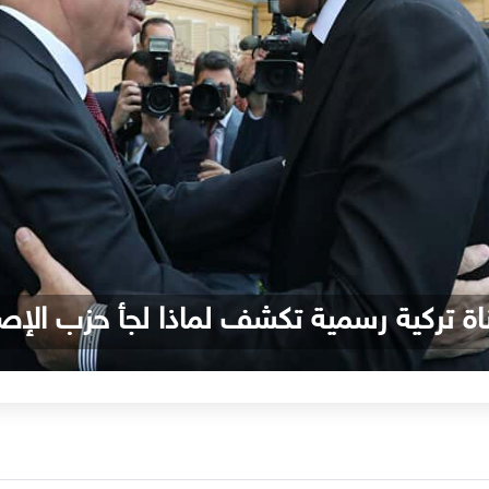
اة تركية رسمية تكشف لماذا لجأ حزب الإصل