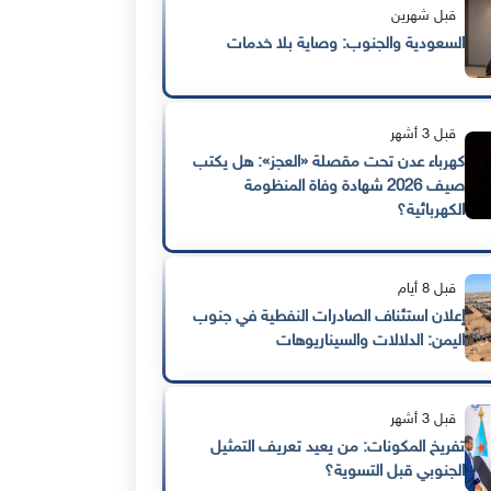
قبل شهرين
السعودية والجنوب: وصاية بلا خدمات
قبل 3 أشهر
كهرباء عدن تحت مقصلة «العجز»: هل يكتب
صيف 2026 شهادة وفاة المنظومة
الكهربائية؟
قبل 8 أيام
إعلان استئناف الصادرات النفطية في جنوب
اليمن: الدلالات والسيناريوهات
قبل 3 أشهر
تفريخ المكونات: من يعيد تعريف التمثيل
الجنوبي قبل التسوية؟