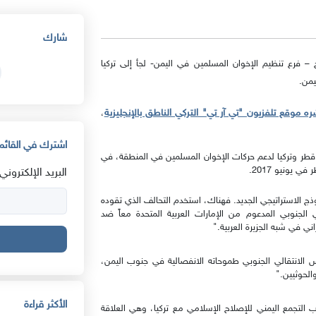
شارك
اح – فرع تنظيم الإخوان المسلمين في اليمن- لجأ إلى تركيا
يمن.
ره موقع تلفزيون "تي آر تي" التركي الناطق بالإنجليزية
،
اشترك في القائمة
زاء منه سوث24، إلى مساعي دولة قطر وتركيا لدعم حركات الإخوان المسلمين في المنطقة، في
يونيو 2017.
البريد الإلكتروني:
نموذج الاستراتيجي الجديد. فهناك، استخدم التحالف الذي تقوده
لجنوبي المدعوم من الإمارات العربية المتحدة معاً ضد
اني في شبه الجزيرة العربية."
لس الانتقالي الجنوبي طموحاته الانفصالية في جنوب اليمن،
الحوثيين."
الأكثر قراءة
 التجمع اليمني للإصلاح الإسلامي مع تركيا، وهي العلاقة