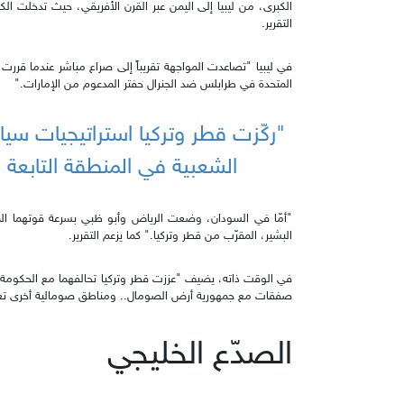
الكبرى، من ليبيا إلى اليمن عبر القرن الأفريقي، حيث تدخلت ال
التقرير.
في ليبيا "تصاعدت المواجهة تقريباً إلى صراع مباشر عندما قررت
المتحدة في طرابلس ضد الجنرال حفتر المدعوم من الإمارات."
"ركّزت قطر وتركيا استراتيجيات سيا
الشعبية في المنطقة التابعة 
البشير، المقرّب من قطر وتركيا." كما يزعم التقرير.
في الوقت ذاته، يضيف "عززت قطر وتركيا تحالفهما مع الحكومة ال
صفقات مع جمهورية أرض الصومال.. ومناطق صومالية أخرى تعار
الصدّع الخليجي