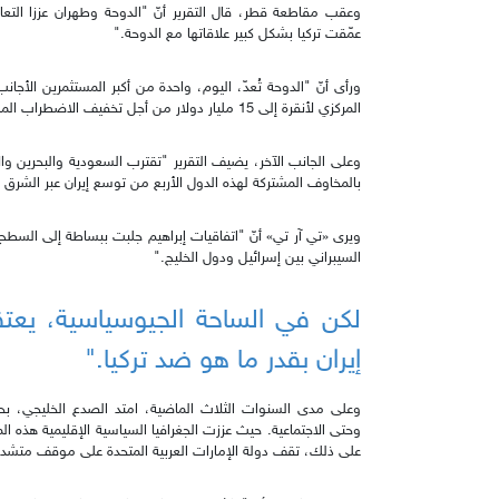
وعقب مقاطعة قطر، قال التقرير أنّ "الدوحة وطهران عززا التعا
عمّقت تركيا بشكل كبير علاقاتها مع الدوحة."
ورأى أنّ "الدوحة تُعدّ، اليوم، واحدة من أكبر المستثمرين الأجا
المركزي لأنقرة إلى 15 مليار دولار من أجل تخفيف الاضطراب المالي الناجم عن أزمة كوفيد19".
وعلى الجانب الآخر، يضيف التقرير "تقترب السعودية والبحرين وا
بالمخاوف المشتركة لهذه الدول الأربع من توسع إيران عبر الشرق 
ويرى «تي آر تي» أنّ "اتفاقيات إبراهيم جلبت ببساطة إلى السطح 
السيبراني بين إسرائيل ودول الخليج."
لكن في الساحة الجيوسياسية، يعتقد
إيران بقدر ما هو ضد تركيا."
وعلى مدى السنوات الثلاث الماضية، امتد الصدع الخليجي، بحسب
وحتى الاجتماعية. حيث عززت الجغرافيا السياسية الإقليمية هذه ال
على ذلك، تقف دولة الإمارات العربية المتحدة على موقف متشد