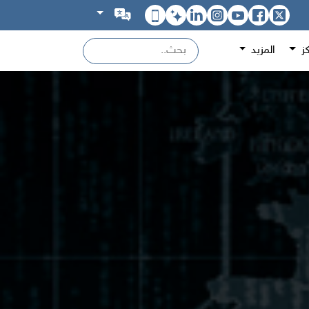
كز
المزيد