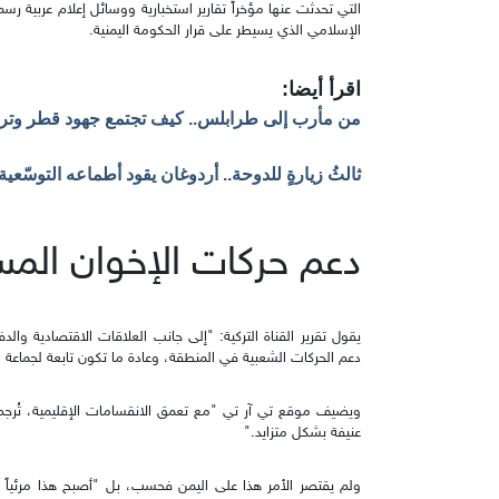
التي تحدثت عنها مؤخراً تقارير استخبارية ووسائل إعلام عربية رس
الإسلامي الذي يسيطر على قرار الحكومة اليمنية.
اقرأ أيضا:
من مأرب إلى طرابلس.. كيف تجتمع جهود قطر وتركي
ثالثُ زيارةٍ للدوحة.. أردوغان يقود أطماعه التوسّ
دعم حركات الإخوان الم
يقول تقرير القناة التركية: "إلى جانب العلاقات الاقتصادية والد
دعم الحركات الشعبية في المنطقة، وعادة ما تكون تابعة لجماعة ا
ويضيف موقع تي آر تي "مع تعمق الانقسامات الإقليمية، تُرجم 
عنيفة بشكل متزايد."
ولم يقتصر الأمر هذا على اليمن فحسب، بل "أصبح هذا مرئياً 