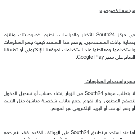
سياسة الخصوصية
في مركز South24 للأخبار والدراسات، نحترم خصوصيتك ونلتزم
بحماية بيانات المستخدمين. يوضح هذا المستند كيفية جمع المعلومات
واستخدامها ومعالجتها عند استخدامك لموقعنا الإلكتروني أو تطبيقنا
المتاح على متجر Google Play.
جمع واستخدام المعلومات:
لا يتطلب موقع South24 من الزوار إنشاء حساب أو تسجيل الدخول
لتصفح المحتوى، ولا نقوم بجمع بيانات شخصية مباشرة مثل الاسم
أو رقم الهاتف أو البريد الإلكتروني عبر الموقع.
أما عند استخدام تطبيق South24 على الهواتف الذكية، فقد يتم جمع