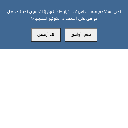
نحن نستخدم ملفات تعريف الارتباط (الكوكيز) لتحسين تجربتك. هل
توافق على استخدام الكوكيز التحليلية؟
نعم، أوافق
لا، أرفض
المكتب الرئيسي
سويسرا
southarbia24@gmail.com
south24.net