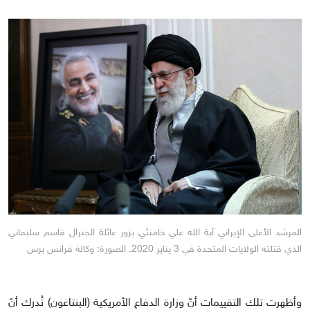
المرشد الأعلى الإيراني آية الله علي خامنئي يزور عائلة الجنرال قاسم سليماني
الذي قتلته الولايات المتحدة في 3 يناير 2020. الصورة: وكالة فرانس برس
وأظهرت تلك التقييمات أنّ وزارة الدفاع الأمريكية (البنتاغون) تُدرك أنّ