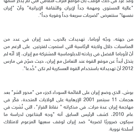
وقد غرد في ذلك الوقت بأن مواقع التراث الثقافي التي لم يذكر اسمها
"عالية المستوى ومهمة جداً لإيران والثقافة الإيرانية" وأنّ "إيران
نفسها" ستتعرض "لضربات سريعة جداً وقوية جداً".
من جهته، وجّه أوباما، تهديدات بالحرب ضد إيران في عدد من
المناسبات خلال ولايته الرئاسية التي استمرت لفترتين. على الرغم من
أنّ لأوباما الفضل في ريادته للدبلوماسية المشتركة مع إيران، إلا أنّه لم
يتخل أبداً عن موقع القوة عند التعامل مع إيران، حيث صرّح في مارس
2012 أنّ تهديداته باستخدام القوة العسكرية لم تكن "خُدعا".
بوش، الذي وضع إيران على القائمة السوداء كجزء من "محور الشر" بعد
هجمات 11 سبتمبر 2001 الإرهابية على الولايات المتحدة، فكّر في
مهاجمة إيران عدة مرات. في مذكراته " نقاط القرار"، التي نُشرت في
عام 2010، كشف الرئيس السابق أنه "وجه البنتاغون لدراسة ما
سيكون ضروريًا لضربة" ضد إيران لوقف سعيها المزعوم لامتلاك
أسلحة نووية.