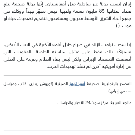
إيران ليست دولة غير ساحلية مثل أفغانستان.. إنّها دولة ضخمة يبلغ
تعداد سكانها 85 مليون نسمة ولديها جيش مجهّز جيداً ووكلاء في
جميع أنحاء الشرق الأوسط مدربون ومستعدون لتقديم تضحيات حياة أو
موت. (.)
إذا سحب ترامب الزناد في صراع خلال أيامه الأخيرة في البيت الأبيض،
فسيؤكّد ذلك فقط على فشل سياسته الخاصة بالعقوبات التي
أضعفت الاقتصاد الإيراني ولكن ليس بقاء النظام وعزمه على التخلي
عن إدارة أمريكية أخرى لم تنفّذ تهديدات الحرب.
المصدر بالإنجليزية: صحيفة
آسيا تايمز
الصينية (كوروش زيباري: كاتب ومراسل
صحفي إيراني)
عالجه للعربية: مركز سوث24 للأخبار والدراسات