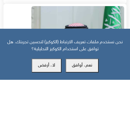
نحن نستخدم ملفات تعريف الارتباط (الكوكيز) لتحسين تجربتك. هل
توافق على استخدام الكوكيز التحليلية؟
نعم، أوافق
لا، أرفض
قبل 21 يوم
منظور دولي | استراتيجية السعودية في اليمن: عصا للجنوبيين وجزرة لأوروبا