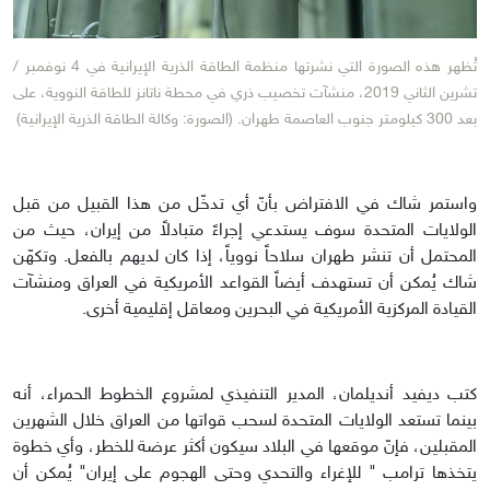
تُظهر هذه الصورة التي نشرتها منظمة الطاقة الذرية الإيرانية في 4 نوفمبر /
تشرين الثاني 2019، منشآت تخصيب ذري في محطة ناتانز للطاقة النووية، على
بعد 300 كيلومتر جنوب العاصمة طهران. (الصورة: وكالة الطاقة الذرية الإيرانية)
واستمر شاك في الافتراض بأنّ أي تدخّل من هذا القبيل من قبل
الولايات المتحدة سوف يستدعي إجراءً متبادلاً من إيران، حيث من
المحتمل أن تنشر طهران سلاحاً نووياً، إذا كان لديهم بالفعل. وتكهّن
شاك يُمكن أن تستهدف أيضاً القواعد الأمريكية في العراق ومنشآت
القيادة المركزية الأمريكية في البحرين ومعاقل إقليمية أخرى.
كتب ديفيد أنديلمان، المدير التنفيذي لمشروع الخطوط الحمراء، أنه
بينما تستعد الولايات المتحدة لسحب قواتها من العراق خلال الشهرين
المقبلين، فإنّ موقعها في البلاد سيكون أكثر عرضة للخطر، وأي خطوة
يتخذها ترامب " للإغراء والتحدي وحتى الهجوم على إيران" يُمكن أن