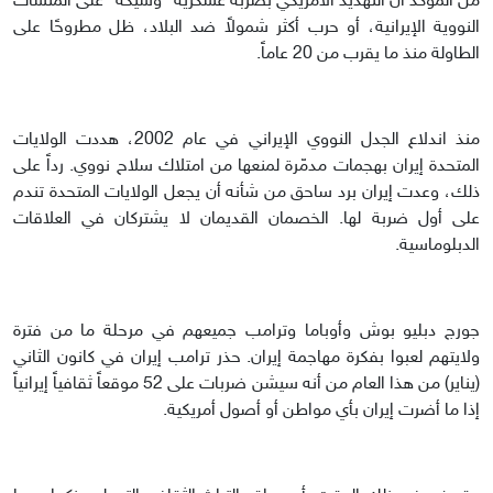
من المؤكد أن التهديد الأمريكي بضربة عسكرية "وشيكة" على المنشآت
النووية الإيرانية، أو حرب أكثر شمولاً ضد البلاد، ظل مطروحًا على
الطاولة منذ ما يقرب من 20 عاماً.
منذ اندلاع الجدل النووي الإيراني في عام 2002، هددت الولايات
المتحدة إيران بهجمات مدمّرة لمنعها من امتلاك سلاح نووي. رداً على
ذلك، وعدت إيران برد ساحق من شأنه أن يجعل الولايات المتحدة تندم
على أول ضربة لها. الخصمان القديمان لا يشتركان في العلاقات
الدبلوماسية.
جورج دبليو بوش وأوباما وترامب جميعهم في مرحلة ما من فترة
ولايتهم لعبوا بفكرة مهاجمة إيران. حذر ترامب إيران في كانون الثاني
(يناير) من هذا العام من أنه سيشن ضربات على 52 موقعاً ثقافياً إيرانياً
إذا ما أضرت إيران بأي مواطن أو أصول أمريكية.