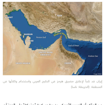
إيران قد تلجأ لإغلاق مضيق هرمز في الخليج العربي واستخدام وكلائها في
المنطقة. (الخريطة: ناسا)