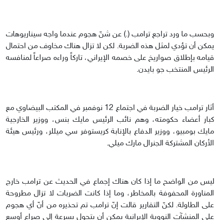
وبحسب ما ورد تراجع ترامب (.) عن شنّ هجوم عندما واجه سيناريوهات
يمكن أن تؤدي لمثل هذه الضربة. لكن لا تزال هناك مخاوف من احتمال
قيامه بإطلاق صواريخ على خصمه الإيراني، تاركاً وراءه صراعاً لمنافسه
الرئيس المنتخب جو بايدن.
أثار ترامب خيار الضربة في اجتماع 12 نوفمبر في المكتب البيضاوي مع
كبار أعضاء حكومته، وهم نائب الرئيس مايك بنس، ووزير الخارجية
مايك بومبيو، ووزير الدفاع بالإنابة كريستوفر سي ميللر، ورئيس هيئة
الأركان المشتركة الجنرال مارك ميلي.
ليس من الواضح ما إذا كان هناك إجماع في الحديث عن ترامب خارج
المناورة المحفوفة بالمخاطر، وما إذا كانت الضربات لا تزال مطروحة
على الطاولة. لكنّ التقارير قالت إنّ ترامب تم تحذيره من أنّ أي هجوم
على المنشآت النووية الإيرانية يمكن أن يتحول بسرعة إلى صراع أوسع