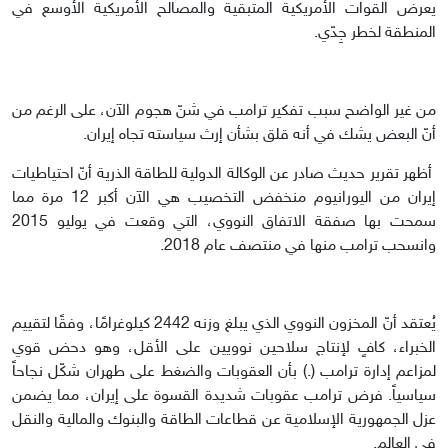
يعرض القوات الأمريكية المتبقية والمصالح الأمريكية الأوسع في
المنطقة لخطر جِدّي.
من غير الواضح سبب تفكير ترامب في شنّ هجوم الآن، على الرغم من
أنّ البعض يشك في أنه قلق بشأن إرث سياسته تجاه إيران.
أظهر تقرير حديث صادر عن الوكالة الدولية للطاقة الذرية أنّ احتياطيات
إيران من اليورانيوم منخفض التخصيب هي الآن أكبر 12 مرة مما
سمحت بها صفقة الاتفاق النووي، التي وقعت في يوليو 2015
وانسحب ترامب منها في منتصف عام 2018.
يُعتقد أنّ المخزون النووي الذي يبلغ وزنه 2442 كيلوغرامًا، وفقًا لتقييم
الخبراء، كافٍ لإنتاج سلاحين نوويين على الأقل، وهو دحض قوي
لمزاعم إدارة ترامب (.) بأن العقوبات والضغط على طهران شكّل نجاحاً
سياسياً. فرض ترامب عقوبات شديدة القسوة على إيران، مما يضمن
عزل الجمهورية الإسلامية عن قطاعات الطاقة والبنوك والمالية والنقل
في العالم.