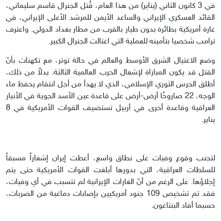
في 3 كانون الثاني (يناير) من هذا العام، قُتل الجنرال قاسم سليماني،
القائد العسكري الإيراني والساعد الأيمن للمرشد الأعلى الإيراني، في
غارة أمريكية بطائرة بدون طيار بالقرب من مطار بغداد الدولي. واعترف
ترامب شخصيا بتأمينه للعملية التي اغتالت الجنرال الكبير.
وضع الاغتيال الشرق الأوسط والعالم في حالة توتر، مع تكهنات بأنّ
القتل قد يكون المباراة لإشعال الحرب العالمية الثالثة. بدلاً من ذلك،
أطلق الحرس الثوري الإسلامي، الذي لا يهدأ من أجل انتقام يحفظ ماء
الوجه، 22 صاروخًا أرض-أرض على قاعدة عين الأسد الجوية في الأنبار
العراقية وقاعدة أخرى في أربيل تستضيف القوات الأمريكية في 8
يناير.
لتجنب وقوع وفيات على نطاق واسع، أعطت إيران إشعاراً مسبقاً
للسلطات العراقية، التي بدورها أبلغت القوات الأمريكية حتى يتم
إجلاؤها. على الرغم من أنّ الغارات الإيرانية لم تتسبب في أي وفيات،
فقد تم تشخيص 109 جنود أمريكيين بإصابات دماغية من الضربات،
حسبما أفاد البنتاغون.