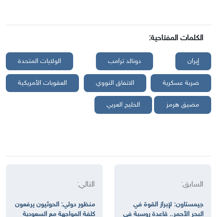
الكلمات المفتاحية:
إيران
دونالد ترامب
الولايات المتحدة
ضربة عسكرية
الاتفاق النووي
العقوبات الأمريكية
مضيق هرمز
الخليج العربي
السابق:
التالي:
جيمستاون: لإبراز القوة في
منظور دولي: الحوثيون يرفعون
البحر الأحمر.. قاعدة روسية في
كلفة المواجهة مع السعودية