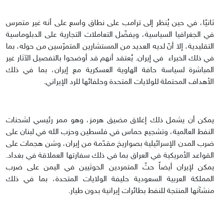
ثانيًا، في حين يُنظر إلى ترامب على نطاق واسع على أنه غير متمرس
في الجغرافيا السياسية، ويفضّل التعاملات التجارية على الدبلوماسية
التقليدية، إلا أنّ لديه العديد من المستشارين المتمرّسين من حوله، بما
في ذلك الخبراء في إيران. يُعتقد أنهم قد أوضحوا بالتفصيل الآثار غير
المباشرة لسياسة حافة الهاوية العسكرية مع إيران، بما في ذلك
الأهداف المحتملة للولايات المتحدة وحلفائها للرد الإيراني.
يمكن أن يشمل ذلك إغلاق مضيق هرمز، وهو ممر رئيسي لشحنات
النفط العالمية، وتشجيع حماس في فلسطين وحزب الله في لبنان على
ضرب المدن الإسرائيلية بصواريخ مقدّمة من إيران، وشن هجمات على
القواعد الأمريكية في العراق بما في ذلك سفارتها العملاقة في بغداد.
يمكن لإيران أيضاً حثّ المتمردين الحوثيين في اليمن على ضرب
المملكة العربية السعودية حليفة الولايات المتحدة، بما في ذلك
منشآتها المنتجة للنفط بطائرات إيرانية بدون طيار.