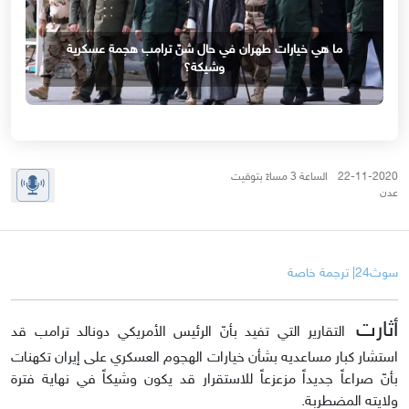
ما هي خيارات طهران في حال شنّ ترامب هجمة عسكرية
وشيكة؟
22-11-2020 الساعة 3 مساءً بتوقيت
عدن
سوث24| ترجمة خاصة
أثارت
التقارير التي تفيد بأنّ الرئيس الأمريكي دونالد ترامب قد
استشار كبار مساعديه بشأن خيارات الهجوم العسكري على إيران تكهنات
بأنّ صراعاً جديداً مزعزعاً للاستقرار قد يكون وشيكاً في نهاية فترة
ولايته المضطربة.