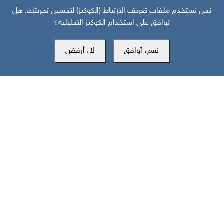
نحن نستخدم ملفات تعريف الارتباط (الكوكيز) لتحسين تجربتك. هل
توافق على استخدام الكوكيز التحليلية؟
نعم، أوافق
لا، أرفض
مركز سوث24 للأخبار والدراسات
مكتب عدن