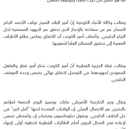
لما هو اتفاق من حيث المبدأ وتوقيعه بالفعل."
وقالت وكالة الأنباء الكويتية إنّ أمير البلاد الشيخ نواف الأحمد الجابر
الصباح عبر عن سعادته بالإنجاز الذي تحقق عبر الجهود المستمرة لحل
النزاع الخليجي. وأضاف أمير الكويت أن الاتفاق يعكس تطلع الأطراف
المعنية إلى تحقيق المصالح العليا لشعوبها.
وقالت قناة الجزيرة القطرية أنّ أمير الكويت شكر أمير قطر والعاهل
السعودي لجهودهما في التوصل لاتفاق نهائي يضمن وحدة الموقف
الخليجي.
وقال وزير الخارجية الأمريكي مايك بومبيو اليوم الجمعة لمؤتمر
بالبحرين عبر الاتصال المرئي إن الولايات المتحدة لديها "أمل كبير" في
حل الخلاف الخليجي. ويقول دبلوماسيون ومصادر إن واشنطن تسعى
لإعادة فتح المجال الجوي أمام الطائرات القطرية كخطوة أولى لإنهاء