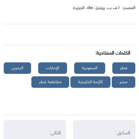
المصدر: ا ف ب، رويترز، dw، الجزيرة
الكلمات المفتاحية:
قطر
السعودية
الإمارات
البحرين
مصر
الأزمة الخليجية
مقاطعة قطر
السابق:
التالي: