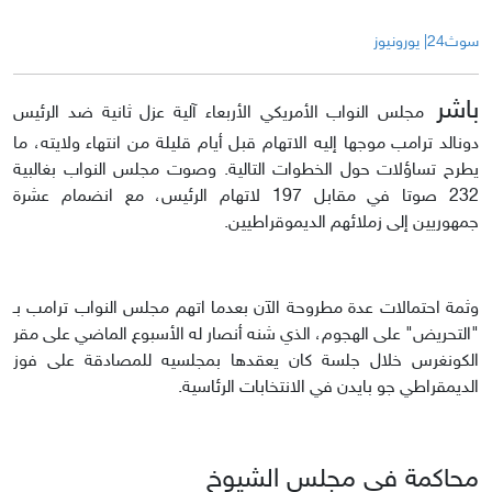
سوث24| يورونيوز
باشر
مجلس النواب الأمريكي الأربعاء آلية عزل ثانية ضد الرئيس
دونالد ترامب موجها إليه الاتهام قبل أيام قليلة من انتهاء ولايته، ما
يطرح تساؤلات حول الخطوات التالية. وصوت مجلس النواب بغالبية
232 صوتا في مقابل 197 لاتهام الرئيس، مع انضمام عشرة
جمهوريين إلى زملائهم الديموقراطيين.
وثمة احتمالات عدة مطروحة الآن بعدما اتهم مجلس النواب ترامب بـ
"التحريض" على الهجوم، الذي شنه أنصار له الأسبوع الماضي على مقر
الكونغرس خلال جلسة كان يعقدها بمجلسيه للمصادقة على فوز
الديمقراطي جو بايدن في الانتخابات الرئاسية.
محاكمة في مجلس الشيوخ