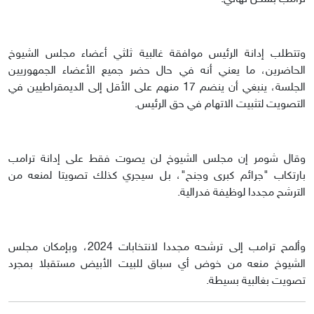
وتتطلب إدانة الرئيس موافقة غالبية ثلثي أعضاء مجلس الشيوخ
الحاضرين، ما يعني أنه في حال حضر جميع الأعضاء الجمهوريين
الجلسة، ينبغي أن ينضم 17 منهم على الأقل إلى الديمقراطيين في
التصويت لتثبيت الاتهام في حق الرئيس.
وقال شومر إن مجلس الشيوخ لن يصوت فقط على إدانة ترامب
بارتكاب "جرائم كبرى وجنح"، بل سيجري كذلك تصويتا لمنعه من
الترشح مجددا لوظيفة فدرالية.
وألمح ترامب إلى ترشحه مجددا لانتخابات 2024، وبإمكان مجلس
الشيوخ منعه من خوض أي سباق للبيت الأبيض مستقبلا بمجرد
تصويت بغالبية بسيطة.