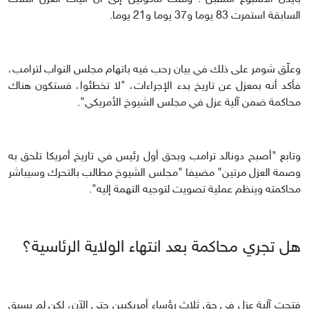
السابقة استمرت 83 يوما و37 يوما و21 يوما.
وعلّق شومر على ذلك في بيان رحب فيه باتهام مجلس النواب لترامب،
فأكد أنه بمعزل عن تاريخ بدء الإجراءات، "لا تخطئوا، فستكون هناك
محاكمة ضمن آلية عزل في مجلس الشيوخ الأمريكي".
وتابع "أصبح دونالد ترامب وبحق أول رئيس في تاريخ أمريكا تلحق به
وصمة العزل مرتين" مضيفا "مجلس الشيوخ مطالب بالتحرك وسيباشر
محاكمته وينظم عملية تصويت لتوجيه التهمة إليه".
هل تجري محاكمة بعد انتهاء الولاية الرئاسية؟
فتحت آلية عزل في حق ثلاث رؤساء أمريكيين حتى الآن، لكن لم يسبق