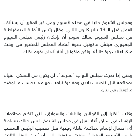
ومجلس الشيوخ حاليا في عطلة لأسبوع ومن غير المقرر أن يستأنف
العمل قبل الـ 19 يناير-كانون الثاني. وقال رئيس الأقلية الديمقراطية
في مجلس الشيوخ تشاك شومر أن بإمكان رئيس مجلس الشيوخ
الجمهوري ميتش ماكونيل دعوة أعضاء المجلس للحضور في وقت
مبكر لعقد دورة طارئة، ولكن ماكونيل أبلغ أنه لن يقوم بذلك.
وحتى إذا تحرك مجلس النواب "بسرعة"، لن يكون من الممكن القيام
بمحاكمة قبل تنصيب بايدن ومغادرة ترامب مهامه، بحسب ما أوضح
ماكونيل في بيان.
وكتب "نظرا إلى القوانين والآليات والسوابق، التي تنظم محاكمات
الرؤساء في سياق آلية العزل في مجلس الشيوخ، ليس هناك ببساطة
أي احتمال لإتمام محاكمة عادلة وجدية قبل تنصيب الرئيس المنتخب
بايدن الأسبوع المقبل". ولفت ماكونيل إلى أن آليات العزل الثلاث