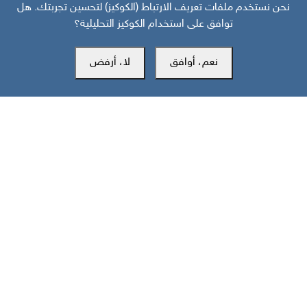
نحن نستخدم ملفات تعريف الارتباط (الكوكيز) لتحسين تجربتك. هل
توافق على استخدام الكوكيز التحليلية؟
نعم، أوافق
لا، أرفض
مركز سوث24 للأخبار والدراسات
مكتب عدن