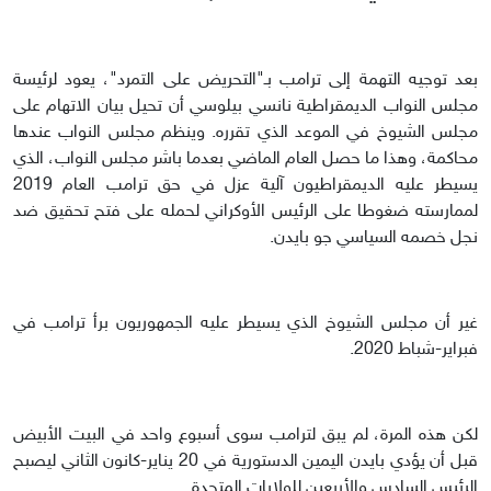
بعد توجيه التهمة إلى ترامب بـ"التحريض على التمرد"، يعود لرئيسة
مجلس النواب الديمقراطية نانسي بيلوسي أن تحيل بيان الاتهام على
مجلس الشيوخ في الموعد الذي تقرره. وينظم مجلس النواب عندها
محاكمة، وهذا ما حصل العام الماضي بعدما باشر مجلس النواب، الذي
يسيطر عليه الديمقراطيون آلية عزل في حق ترامب العام 2019
لممارسته ضغوطا على الرئيس الأوكراني لحمله على فتح تحقيق ضد
نجل خصمه السياسي جو بايدن.
غير أن مجلس الشيوخ الذي يسيطر عليه الجمهوريون برأ ترامب في
فبراير-شباط 2020.
لكن هذه المرة، لم يبق لترامب سوى أسبوع واحد في البيت الأبيض
قبل أن يؤدي بايدن اليمين الدستورية في 20 يناير-كانون الثاني ليصبح
الرئيس السادس والأربعين للولايات المتحدة.