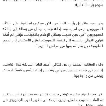
شومر رئيسا للغالبية.
ولن يعود ماكونيل رئيسا للمجلس، لكن سيكون له نفوذ على زملائه
الجمهوريين، وهو لم يستبعد إدانة ترامب. وقال في رسالة إلى زملائه
الجمهوريين "في حين ضجت وسائل الإعلام بالتكهنات، فإنني لم أتّخذ
قراري النهائي بالنسبة إلى كيفية التصويت، أعتزم الاستماع إلى الحجج
القانونية حين يتم تقديمها في مجلس الشيوخ".
وكان السناتور الجمهوري عن كنتاكي أحبط الآلية السابقة لعزل ترامب،
إذ نجح في توحيد الجمهوريين في رفضهم إدانة الرئيس، باستثناء ميت
رومني من ولاية يوتا.
لكن هذه المرة، يعتبر ماكونيل بحسب تقارير صحفية أن ترامب ارتكب
مخالفات تستوجب العزل، ويرى فرصة في تطهير الحزب الجمهوري من
ترامب بشكل نهائي.