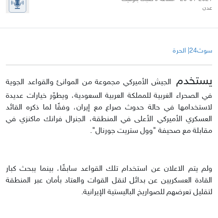
عدن
سوث24| الحرة
يستخدم
الجيش الأميركي مجموعة من الموانئ والقواعد الجوية
في الصحراء الغربية للمملكة العربية السعودية، ويطوّر خيارات عديدة
لاستخدامها في حالة حدوث صراع مع إيران، وفقًا لما ذكره القائد
العسكري الأميركي الأعلى في المنطقة، الجنرال فرانك ماكنزي في
مقابلة مع صحيفة "وول ستريت جورنال".
ولم يتم الاعلان عن استخدام تلك القواعد سابقًا، بينما يبحث كبار
القادة العسكريين عن بدائل لنقل القوات والعتاد بأمان عبر المنطقة
لتقليل تعرضهم للصواريخ الباليستية الإيرانية.