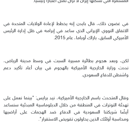
المستمرة التي تشكلها إيران لا تزال تمثل اعتبارًا رئيسيًا.
في غضون ذلك، قال بايدن إنه يخطط لإعادة الولايات المتحدة في
الاتفاق النووي الإيراني الذي ساعد في إبرامه في ظل إدارة الرئيس
الأميركي السابق، باراك أوباما، عام 2015.
لكن، وبعد هجوم بطائرة مسيرة السبت في وسط مدينة الرياض،
نددت وزارة الخارجية الأميركية بالهجوم في بيان أعاد تأكيد دعم
واشنطن للدفاع السعودي.
وقال المتحدث باسم الخارجية الأميركية، نيد برايس: "بينما نعمل على
تهدئة التوترات في المنطقة من خلال الدبلوماسية المبدئية سنساعد
أيضًا شريكتنا السعودية في الدفاع ضد الهجمات على أراضيها
ومحاسبة أولئك الذين يحاولون تقويض الاستقرار".