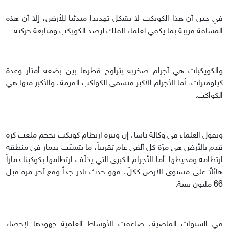
في حين أن هذا الكويكب لا يشكل تهديدا مبدئيا للأرض، إلا أن هذه
المسافة قريبة بما يكفي لعلماء الفلك لرصد الكويكب ومتابعة حركته.
والكويكبات هي أجرام صخرية يتراوح قطرها بين بضعة أمتار وعدة
كيلومترات، أما الأجرام الأكبر فتسمى الكواكب القزمة، والأكبر منها هي
الكواكب.
ويقول العلماء في وكالة ناسا، إن وتيرة ارتطام كويكب بحجم ملعب كرة
قدم بالأرض هي مرّة كل ألفي عام تقريباً، ما يتسبّب بدمار في منطقة
ارتطامه ومحيطها. أما الأجرام الكبرى التي يخلّف ارتطامها بكوكبنا دماراً
هائلاً على مستوى الأرض ككلّ، فهو حدث نادر جداً وقع آخر مرة قبل
66 مليون سنة.
في السنوات الماضية، ضاعفت الأوساط العلمية جهودها لإحصاء