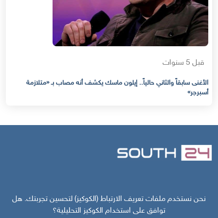
قبل 5 سنوات
الأغنى سابقاً والثاني حالياً.. إيلون ماسك يكشف أنه مصاب بـ «متلازمة
أسبرجر»
مركز سوث24 للأخبار والدراسات
نحن نستخدم ملفات تعريف الارتباط (الكوكيز) لتحسين تجربتك. هل
توافق على استخدام الكوكيز التحليلية؟