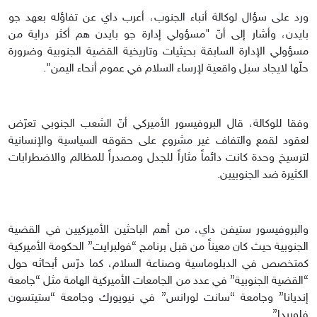
ورد على سؤال لوكالة أنباء الجنوب، أعرب داي عن تفاؤله بعهد جو
بايدن، وأشار إلى أنّ "مسؤولي إدارة جو بايدن هم أكثر دراية من
مسؤولي الإدارة السابقة بحيثيات وتاريخية القضية الجنوبية وضرورة
حلّها لايجاد سبل واقعية لإرساء السلام في عموم أنحاء اليمن".
وفقا للوكالة، قال البروفيسور الأميركي أنّ الشعب الجنوبي تعرّض
لعقود لقمع والتفاف غير مشروع على حقوقه السياسية والإنسانية
لترسيخ وحدة كانت دائماً مثاراً للجدل ومصدراً للمظالم والاضطرابات
الكثيرة ضد الجنوبيين.
والبروفيسور ستيفن داي، من أهم الباحثين الأميركيين في القضية
الجنوبية حيث كان معيناً من قبل برنامج “فولبرايت” الحكومة الأميركية
كمتخصص في الدبلوماسية وصناعة السلام، كما درّس أبحاثه حول
“القضية الجنوبية” في عدد من الجامعات الأميركية الهامة مثل “جامعة
إنديانا” وجامعة “سانت لورانس” في نيويورك وجامعة “ستيتسون
فلوريدا”.