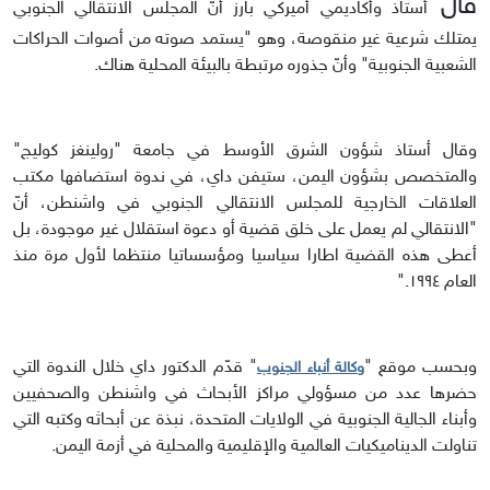
قال
أستاذ وأكاديمي أميركي بارز أنّ المجلس الانتقالي الجنوبي
يمتلك شرعية غير منقوصة، وهو "يستمد صوته من أصوات الحراكات
الشعبية الجنوبية" وأنّ جذوره مرتبطة بالبيئة المحلية هناك.
وقال أستاذ شؤون الشرق الأوسط في جامعة "رولينغز كوليج"
والمتخصص بشؤون اليمن، ستيفن داي، في ندوة استضافها مكتب
العلاقات الخارجية للمجلس الانتقالي الجنوبي في واشنطن، أنّ
"الانتقالي لم يعمل على خلق قضية أو دعوة استقلال غير موجودة، بل
أعطى هذه القضية اطارا سياسيا ومؤسساتيا منتظما لأول مرة منذ
العام ١٩٩٤."
وبحسب موقع "
" قدّم الدكتور داي خلال الندوة التي
وكالة أنباء الجنوب
حضرها عدد من مسؤولي مراكز الأبحاث في واشنطن والصحفيين
وأبناء الجالية الجنوبية في الولايات المتحدة، نبذة عن أبحاثه وكتبه التي
تناولت الديناميكيات العالمية والإقليمية والمحلية في أزمة اليمن.