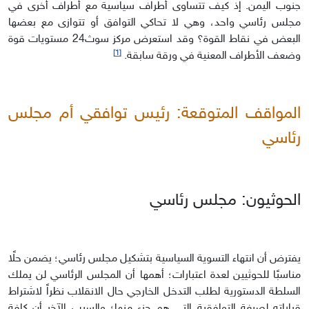
جنوب اليمن. إذ كيف تتساوى أطراف سياسية مع أطراف أخرى في
مجلس رئاسي واحد، وهي لا تحاكي التوافق أو تتوازى مع بعضها
البعض في نقاط القوة؟ وقد استعرض مركز سوث24 مستويات قوة
[1]
وضعف الأطراف المعنية في ورقة سابقة.
المواقف المتوقعة: رئيس توافقي أم مجلس
رئاسي
الحوثيون: مجلس رئاسي
يفترض أن انتهاء التسوية السياسية بتشكيل مجلس رئاسي؛ يضمن حلًا
مناسبًا للحوثيين لعدة اعتبارات؛ أهمها أن المجلس الرئاسي لن يملك
السلطة الدستورية لطلب التدخل الخارجي حال الانقلاب نظراً لاشتراط
قراراته لصبغة التوافقية التي هم جزء منها؛ والسبب الآخر أن كافة