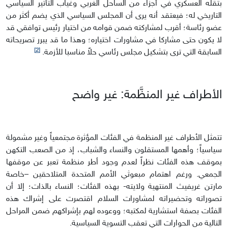
بثقله العسكري في أجزاء من الساحل الغربي وغياب التأثير السياسي
التاريخي له؛ فيعتقد أنه يرى أن المجلس السياسي الذي يضم أكثر من
عضو رئاسة؛ أقرب لمشاركته ضمن قوامه من اختيار رئيس توافقي قد
لا يكون حتى مشاركا في مشاورات اختياره؛ وهذا ما قد يبرر تصريحاته
[2]
السابقة التي ترى بتشكيل مجلس رئاسي حلاً مناسبا للأزمة.
الأطراف غير المنظَّمة: غير واضح
تتمثل الأطراف غير المنظمة في الفئات المؤثرة مجتمعياً وغير مشمولة
سياسياً؛ وأهمها المستقلون والنساء والشباب، إذ من الصعب التكهن
بموقف هذه الفئات نظراً لعدم وجود أطر منظمة تعبر عن موقفها
الجمعي. ورغم اهتمام مبعوثي الأمم المتحدة المتلاحقين –خاصة
مارتن غريفيث المنتهية ولايته- بهذه الفئات؛ النساء بالذات؛ إلا أن
تصوراته وتحضيراته لمشاورات السلام اقتصرت على إشراك هذه
الفئات بصفة استشارية لمكتبه؛ ووعوده لهم بإشراكهم ضمن المراحل
التالية من الحوارات التي تعقب التسوية السياسية.