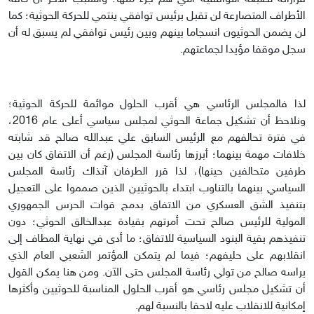
الأطراف المتصارعة لن تقبل برئيس توافقي ينتمي للحركة الحوثية؛ كما
لن يضمن الحوثيون انسجاما بينهم وبين رئيس توافقي لم يسبق له أن
سجل موقفا مؤيدا لجماعتهم.
لذا فالمجلس الرئاسي هي أقرب الحلول موائمة للحركة الحوثية؛
ونلاحظ أن تشكيل جماعة الحوثي لمجلس سياسي أعلى عام 2016،
في فترة تحالفهم مع الرئيس السابق علي عبدالله صالح قد شابته
خلافات مهمة بينهما؛ أبرزها رئاسة المجلس (رغم أن الاتفاق كان بين
طرفين متحالفين حينها)، لذا قرر الطرفان آنذاك رئاسة المجلس
السياسي بينهما بالتناوب ابتداء بالحوثيين الذين صمموا على التعجيل
بتنفيذ الشق العسكري من الاتفاق بدمج قوات الحرس الجمهوري
المولية للرئيس صالح تحت أمرتهم بقيادة عبدالخالق الحوثي؛ دون
تنفيذهم بقية البنود السياسية للاتفاق؛ ما أدى في نهاية المطاف إلى
انقلابهم على حليفهم؛ فيما لم يتمكن المؤتمر الشعبي العام الذي
يراسه صالح من تولي رئاسة المجلس حتى الآن. ومن هنا يمكن القول
أن تشكيل مجلس رئاسي هو أقرب الحلول المناسبة للحوثيين وأكثرها
إمكانية للانقلاب عليه لاحقا بالنسبة لهم.