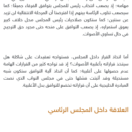
مهامه؛ إذ يصعب انتخاب رئيس للمجلس بتوافق الفرقاء جميعًا؛ كما
سيصعب تناوب الرئاسة بينهم إذا افترضنا أن المرحلة الانتقالية لن تزيد
عن سنتين؛ كما ستكون صلاحيات رئيس المجلس محل خلاف كبير
يعوق استمراره، إذ يصعب التوافق على منحه حتى مجرد حق الترجيح
في حال تساوي الأصوات.
أما اتخاذ القرار داخل المجلس، فستواجه تعقيدات على شاكلة هل
سيتخذ قراراته بأغلبية الأصوات؟ إذ قد تواجه كثير من القرارات الهامة
عدم حصولها على أغلبية؛ كما أن اتخاذ آلية التوافق ستكون شبه
مستحيلة وقد أثبتت فشلها حتى في مجلس النواب الذي نصت
المبادرة الخليجية على أن قراراته تخضع للتوافق بدل الأغلبية.
العلاقة داخل المجلس الرئاسي