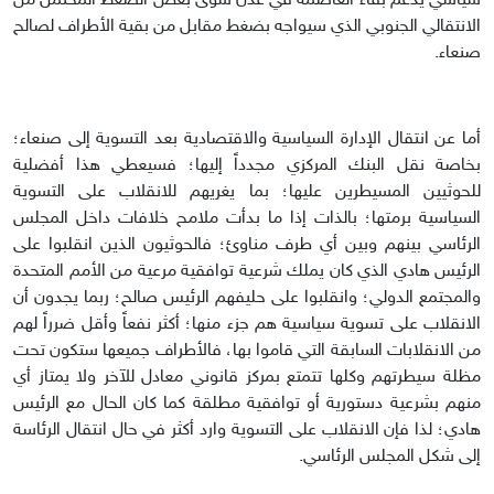
سياسي يدعم بقاء العاصمة في عدن سوى بعض الضغط المحتمل من
الانتقالي الجنوبي الذي سيواجه بضغط مقابل من بقية الأطراف لصالح
صنعاء.
أما عن انتقال الإدارة السياسية والاقتصادية بعد التسوية إلى صنعاء؛
بخاصة نقل البنك المركزي مجدداً إليها؛ فسيعطي هذا أفضلية
للحوثيين المسيطرين عليها؛ بما يغريهم للانقلاب على التسوية
السياسية برمتها؛ بالذات إذا ما بدأت ملامح خلافات داخل المجلس
الرئاسي بينهم وبين أي طرف مناوئ؛ فالحوثيون الذين انقلبوا على
الرئيس هادي الذي كان يملك شرعية توافقية مرعية من الأمم المتحدة
والمجتمع الدولي؛ وانقلبوا على حليفهم الرئيس صالح؛ ربما يجدون أن
الانقلاب على تسوية سياسية هم جزء منها؛ أكثر نفعاً وأقل ضرراً لهم
من الانقلابات السابقة التي قاموا بها، فالأطراف جميعها ستكون تحت
مظلة سيطرتهم وكلها تتمتع بمركز قانوني معادل للآخر ولا يمتاز أي
منهم بشرعية دستورية أو توافقية مطلقة كما كان الحال مع الرئيس
هادي؛ لذا فإن الانقلاب على التسوية وارد أكثر في حال انتقال الرئاسة
إلى شكل المجلس الرئاسي.