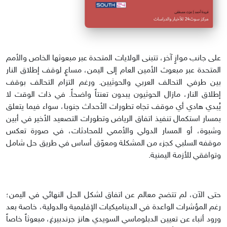
على جانب موازٍ آخر، تتبنى الولايات المتحدة عبر مبعوثها الخاص والأمم
المتحدة عبر مبعوث الأمين العام إلى اليمن، مساعٍ لوقف إطلاق النار
بين طرفي التحالف العربي والحوثيين. ورغم التزام التحالف بوقف
إطلاق النار، مازال الحوثيون يبدون تعنتاً واضحاً. في ذات الوقت لا
يُبدي هادي أي موقف تجاه تطورات الأحداث جنوبا، سواء فيما يتعلق
بمسار استكمال تنفيذ اتفاق الرياض وتطورات التصعيد الأخير في أبين
وشبوة، أو المسار الدولي والأممي للمحادثات، في صورة تعكس
موقفه السلبي كجزء من المشكلة ومعوّق أساس في طريق حل شامل
وتوافقي للأزمة اليمنية.
حتى الآن، لم تتضح معالم عن اتفاق لشكل الحل النهائي في اليمن؛
رغم المؤشرات الواعدة في الديناميكيات الإقليمية والدولية، خاصة بعد
ورود أنباء عن تعيين الدبلوماسي السويدي هانز جرندبيرغ، مبعوثاً خاصاً