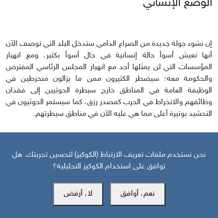
الوضع الإنساني
إن نشوء جولة جديدة من الصراع الدامي ستدخل البلد التي توصف الآن
أنها تعيش أسوأ حالة إنسانية في حال أسوأ بكثير، ومع انهيار
المؤسسات التي لن يمثلها أحد مع انهيار المجلس الرئاسي المفترض
والحكومة معه؛ سيضطر الكثيرون ممن ما يزالون منخرطين في
الوظيفة العامة في المناطق خارج سيطرة الحوثيين إلى فقدان
وظائفهم والانخراط في الحرب كمصدر رزق، كما سيستمر الحوثيون في
التحشيد بوتيرة أعلى مما هي عليه الآن في مناطق سيطرتهم.
جهود مكافحة الإرهاب
نحن نستخدم ملفات تعريف الارتباط (الكوكيز) لتحسين تجربتك. هل
توافق على استخدام الكوكيز التحليلية؟
نعم، أوافق
لا، أرفض
مع عودة انتشار التنظيمات الإرهابية في اليمن وتزايد مناطق وصولها
نتيجة ما وفرته الحرب القائمة من بيئة مواتية لعودتها مجدداً؛ يتوقع أن