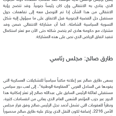
الذي ينادي به الانتقالي وإن كان رئيساً جنوبياً. وقد تتضح رؤية
الانتقالي من هذا الشأن إذا تم التوصل معه إلى تفاهمات حول
مستقبل حل القضية الجنوبية قبل الاتفاق على ما سيؤول إليه شكل
التسوية السياسية الشاملة، كما أن مشاركة الانتقالي ضمن وفد
مشترك مع حكومة هادي لم يتضح شكله حتى الآن مع تعثر استكمال
تنفيذ اتفاق الرياض الذي نص على هذه المشاركة.
طارق صالح: مجلس رئاسي
يسعى طارق صالح عبر إعلانه مكتباً سياسياَ للتشكيلات العسكرية التي
يقودها في الساحل الغربي "المقاومة الوطنية"، إلى لعب دور سياسي
مستقبلي لعائلة الرئيس السابق علي عبدالله صالح إثر تعثر إمكانية هذا
الدور عبر حزب المؤتمر الشعبي العام الذي يعاني من انقسامات كثيرة،
ونظراً للعقوبات التي تشمل أحمد نجل الرئيس صالح وفق قرار مجلس
الأمن 2216، إضافة لكون الثقل الذي يرتكز عليه طارق صالح محصوراً