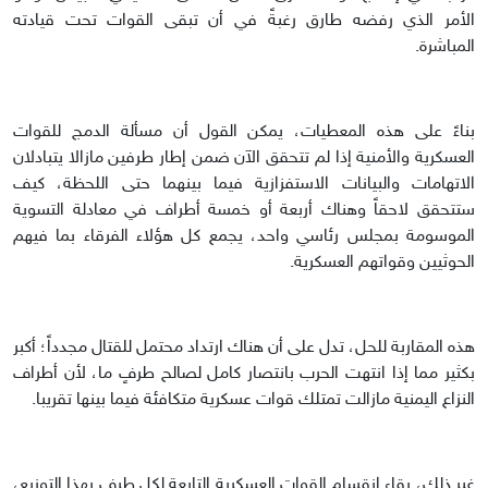
الأمر الذي رفضه طارق رغبةً في أن تبقى القوات تحت قيادته
المباشرة.
بناءً على هذه المعطيات، يمكن القول أن مسألة الدمج للقوات
العسكرية والأمنية إذا لم تتحقق الآن ضمن إطار طرفين مازالا يتبادلان
الاتهامات والبيانات الاستفزازية فيما بينهما حتى اللحظة، كيف
ستتحقق لاحقاً وهناك أربعة أو خمسة أطراف في معادلة التسوية
الموسومة بمجلس رئاسي واحد، يجمع كل هؤلاء الفرقاء بما فيهم
الحوثيين وقواتهم العسكرية.
هذه المقاربة للحل، تدل على أن هناك ارتداد محتمل للقتال مجدداً؛ أكبر
بكثير مما إذا انتهت الحرب بانتصار كامل لصالح طرفٍ ما، لأن أطراف
النزاع اليمنية مازالت تمتلك قوات عسكرية متكافئة فيما بينها تقريبا.
غير ذلك، بقاء انقسام القوات العسكرية التابعة لكل طرف بهذا التوزيع،