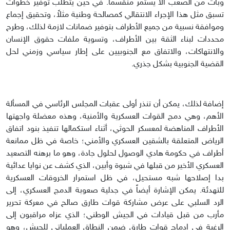
وبات من الصعب ألا يستمر منقسماً. في حين يتطلب توفير خطوات
تسبق مثل هذا الإجراء الانتقالي كمصالحة وطنية مثلاً، وتحقيق إجماع
وموافقة نسبية من جميع الأطراف بتوفير ضمانات لازمة لذلك، وطرح
محددات لبناء الثقة بين الأطراف، وتسوية ملفات حقوق الإنسان
والانتهاكات، والاتفاق مع الجنوبيين على إطار سياسي وزمني لحل
القضية الجنوبية بشكل جذري.
إضافة لذلك، يمكن أن تنذر أولى عقبات المجلس الرئاسي في المسألة
الأهم، وهي دمج القوات العسكرية والأمنية، وهذه معضلة واجهتها
الأطراف المناهضة لمعسكر الحوثي، أثناء استكمالها تنفيذ بنود اتفاق
الرياض المتعلقة بالشقين العسكري والأمني؛ خاصة في ظل ممانعة
أطراف في حكومة هادي الوصول لحلول جادة، وهو ما برهنه التصعيد
العسكري الأخير من قبلها في شبوة وأبين، الذي كشف عن نوايا عدائية
بدا إصلاحها شبه مستحيل، في ظل استمرار الخروقات العسكرية
للتهدئة. يمكن الإشارة أيضاً في جدلية صعوبة الدمج العسكري، إلى
الرد السلبي على عرض مشاركة قوات طارق صالح في معركة تحرير
مأرب من قبل قيادات في الجيش الوطني؛ الذي عزاه مراقبون إلى
الرغبة في إدماج قوات طارق ضمن النطاق العملياتي للجيش، وهو