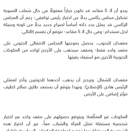
يبدو أن الـ 5 مقاعد قد تكون خياراً معقولاً في حال شملت التسوية
تشكيل مجلس رئاسي بدلاً عن اختيار رئيس توافقي؛ رغم أن المجلس
الرئاسي قد يمثل بحد ذاته أساساً لصراع جديد بدلاً من كونه وسيلة
لحل مستدام؛ وفي حال الـ 5 مقاعد؛ نتوقع أن تقسم كالتالي:
مقعدان للجنوب، يحصل بموجبها المجلس الانتقالي الجنوبي على
مقعد واحد فقط؛ ومقعد سيذهب على الأرجح لواحد من المكونات
الجنوبية الأخرى مع استبعاد بقيتها.
مقعدان للشمال: ويرجح أن يذهب أحدهما للحوثيين وآخر لممثلي
الرئيس هادي (الإصلاح)؛ وبهذا يتوقع أن يستبعد طارق صالح كطرف
مؤثر إضافي على الأرض.
المكونات غير المنظَّمة: ويتوقع حصولهم على مقعد واحد عبر اختيار
شخصية مستقلة تمثل المرأة والشباب معاً، غير أن اختيار هذه