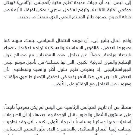
إلى اليمن. بيد أن جهات عديدة تطرح فكرة (المجلس الرئاسي) كهيكل
حوكمي لفترة انتقالية، وتروّج له كحل سحري؛ يمكن لفرقاء الأزمة من
خلاله الخروج بصورة طائر الفينيق اليمني الذي ينبعث من جديد.
واقع الحال يشير إلى، أن مهمة الانتقال السياسي ليست سهلة كما
يصورها البعض، فالقوى السياسية والعسكرية تواجه تعقيدات صراع
تاريخية وراهنة، فضلاً عن تداخل هذه التعقيدات مع مصالح دول
الإقليم والقوى الدولية الكبرى، التي لها مصلحة في تأمين موقع اليمن
الجيواستراتيجي. إذ يفترض طرح حلول أكثر واقعية ومنطقية، لأن
البعض قد يرى في هذا الأمر رغبة في تحقيق انتصار ظاهري مؤقت؛
وهروب من التعامل مع الوقائع على الأرض.
فضلاً عن أن تاريخ المجالس الرئاسية في اليمن لم يكن نموذجاً ناجحاً،
على مستوى الشمال والجنوب قبل الوحدة وما بعدها، إذ أن الصراعات
استعرّت فيها عسكرياً وسياسياً بالدرجة الأولى، كيف الآن وقد تطورت
ليضاف إليها الصراع العقائدي والمذهبي؛ الذي مزّق النسيج الاجتماعي