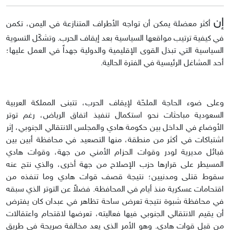
إن
أكثر معضلة يمكن أن تواجه الأطراف المتنازعة في اليمن، تكمن
في كيفية ترتيب مواقعها السياسية بعد إيقاف الحرب. وتشكّل التسوية
السياسية التي تبذل القوى الإقليمية والدولية جهداً في العمل عليها؛
أحد المشاغل الرئيسية في الفترة الحالية.
وعلى ضوء الحاجة الملحّة لإيقاف الحرب، تتبنى المملكة العربية
السعودية مباحثات نحو استكمال تنفيذ اتفاق الرياض، رغم توتر
الأوضاع في الداخل بين حكومة هادي والمجلس الانتقالي الجنوبي، إثر
اشتباكات في أكثر من منطقة، منها التصعيد في محافظة أبين بين
قبائل مديرية لودر وقوات الحزام الأمني من جهة، وقوات هادي
المسيطر على قرارها حزب الإصلاح من جهة أخرى، والذي نتج عنه
سقوط قتلى ومدنيين؛ نتيجة قصف قوات هادي وما تنفذه من
اقتحامات عسكرية منذ أيام في المحافظة. فضلاً عن التوتر الذي سبقه
في محافظة شبوة نتيجة تعرض ساحة تظاهر في عبدان كان يفترض
أن يقيم الانتقالي الجنوبي فيها فعاليته، تعرضها لاقتحام واعتقالات
من قبل قوات هادي. وهو الأمر الذي يعد مخالفة صريحة في طريق