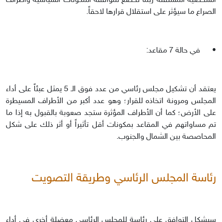
الشخصية المستقلة ربما تخضع لموافقة المكونات السياسية واطراف
الصراع ما سيؤثر على استقلال قرارها لاحقاً.
•
في حالة 7 مقاعد:
يعتقد أن تشكيل مجلس رئاسي من عدد فوق الـ 5 يمثل عبئاً على أداء
المجلس ومرونة اتخاذه للقرار؛ وهو عدد أكبر من الأطراف المسيطرة
على الأرض؛ كما أن الأطراف المؤثرة ستجد صعوبة بالقبول به إذا ما
تم مساواتهم في المقاعد بمكونات أقل تأثيراً أو أثر ذلك على شكل
المحاصصة بين الشمال والجنوب.
رئاسة المجلس الرئاسي وطريقة التصويت
سيشكل التوافق على رئاسة للمجلس الرئاسي معضلة أخرى في أداء