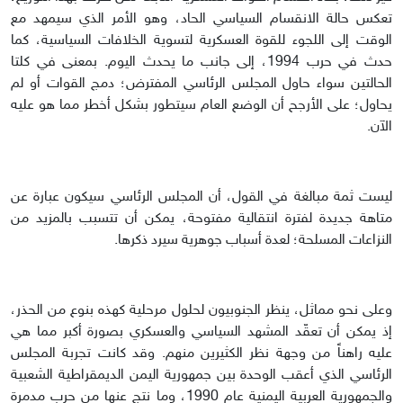
تعكس حالة الانقسام السياسي الحاد، وهو الأمر الذي سيمهد مع
الوقت إلى اللجوء للقوة العسكرية لتسوية الخلافات السياسية، كما
حدث في حرب 1994، إلى جانب ما يحدث اليوم. بمعنى في كلتا
الحالتين سواء حاول المجلس الرئاسي المفترض؛ دمج القوات أو لم
يحاول؛ على الأرجح أن الوضع العام سيتطور بشكل أخطر مما هو عليه
الآن.
ليست ثمة مبالغة في القول، أن المجلس الرئاسي سيكون عبارة عن
متاهة جديدة لفترة انتقالية مفتوحة، يمكن أن تتسبب بالمزيد من
النزاعات المسلحة؛ لعدة أسباب جوهرية سيرد ذكرها.
وعلى نحو مماثل، ينظر الجنوبيون لحلول مرحلية كهذه بنوع من الحذر،
إذ يمكن أن تعقّد المشهد السياسي والعسكري بصورة أكبر مما هي
عليه راهناً من وجهة نظر الكثيرين منهم. وقد كانت تجربة المجلس
الرئاسي الذي أعقب الوحدة بين جمهورية اليمن الديمقراطية الشعبية
والجمهورية العربية اليمنية عام 1990، وما نتج عنها من حرب مدمرة