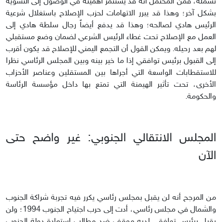
تشمله، فمن المحتمل أنه قد يستثمر أهميته في الوصول إلى التسوية
بشكل آخر؛ وهذا قد يبرر الاتهامات لحزب الإصلاح باستغلال شرعية
الرئيس هادي لصالحه؛ وهذا قد يدفع أيضاً رجال سلطة هادي إلى
العمل مع الإصلاح تحت غطاء الرئيس الشرعي لضمان وضع مستقبلي
لهم بعد رحيله. ويمكن القول أن التجمع اليمني للإصلاح قد يكون أقرب
إلى القبول برئيس توافقي إذا ما خير بينه وبين المجلس الرئاسي نظرا
للاستقطابات الواسعة التي أجراها بين المستقلين وعناصر الأحزاب
الأخرى، تحت تأثير الهيمنة التي تمتع بها داخل مؤسسة الرئاسة
والحكومة.
المجلس الانتقالي الجنوبي: غير واضح حتى
الآن
من المرجح أنه لن يقبل بمجلس رئاسي يكرر فيه تجربة شراكة الجنوب
والشمال في مجلس رئاسي، أدت إلى حرب اجتياح الجنوب 1994؛ ولن
يقبل برئيس توافقي لديه موقف ضد مطالب استعادة دولة الجنوب