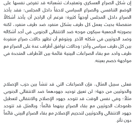
إن شكل الصراع العسكري وتعقيدات تشعباته قد تفرض نفسها على
الوضع التنافسي والصراع السياسي لاحقاً داخل المجلس؛ فقد يأخذ
الصراع داخل المجلس أوجهاً كثيرة؛ فرغم أن الراجح أن يأخذ أشكالاً
منفصلة بحيث يعمل كل طرف بشكل منفرد ضد طرف منفرد، لكنه
بصورته الجمعية سيكون موجه ضد الانتقالي الجنوبي في أحد أشكاله
وضد الحوثيين في شكله الآخر. ويتوقع أن تظهر حالات صراع منفردة
بين كل طرف سياسي وآخر؛ وحالات توافق أطراف عدة على الصراع مع
طرف واحد مع بقاء الصراعات البينية قائمة بين الأطراف المتحدة في
مواجهة خصم بعينه.
فعلى سبيل المثال، فإن الصراعات التي قد تنشأ بين حزب الإصلاح
والحوثيين من جهة؛ لن تعيق توحيد جهودهما ضد الانتقالي الجنوبي
مثلاً؛ وفي نفس الوقت قد تتوحد جهود الإصلاح والانتقالي لتعطيل
طموحات الحوثيين مع بقاء الصراع بينهما قائماً؛ وبالمثل قد تتوحد
جهود الانتقالي والحوثيين لتحجيم الإصلاح مع بقاء الصراع البيني قائماً
دون تأثر.