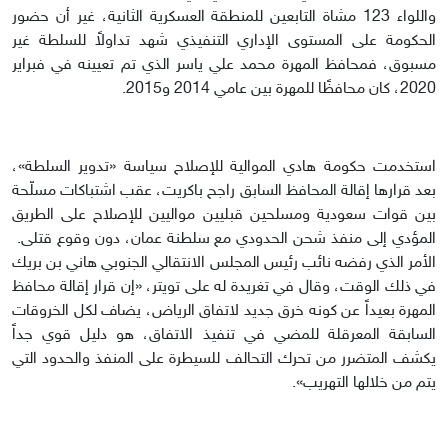
ﻭﺍﻟﻠﻮﺍﺀ 123 ﻣﺸﺎﺓ ﺍلتابعين للمنطقة ﺍﻟﻌﺴﻜﺮﻳﺔ ﺍﻟﺜﺎﻧﻴﺔ، غير أن حضور
الحكومة على المستوى الإداري التنفيذي شهد تداولاً للسلطة غير
مسبوق، فمحافظ المهرة محمد علي ياسر الذي تم تعيينه في فبراير
2020، كان محافظًا للمهرة بين عامي 2014 و2015.
استخدمت حكومة هادي الموالية للإصلاح سياسة «تدوير السلطة»،
بعد قرارها إقالة المحافظ السابق راجح باكريت، عقب اشتباكات مسلّحة
بين قوات سعودية ومسلحين قبليين مواليين للإصلاح على الطريق
المؤدي إلى منفذ شحن الحدودي مع سلطنة عمان، دون وقوع قتلى.
الأمر الذي رفضه نائب رئيس المجلس الانتقالي الجنوبي هاني بن بريك
في ذلك الوقت، وقال في تغريدة له على تويتر، «إن قرار إقالة محافظ
المهرة بعيداً عن كونه خرق جديد لاتفاق الرياض، يضاف لكل الخروقات
السابقة المعرقلة للمضي في تنفيذ الاتفاق، هو دليل قوي جداً
يكشف المتضرر من تحرك التحالف للسيطرة على المنفذ والحدود التي
يتم من خلالها التهريب».