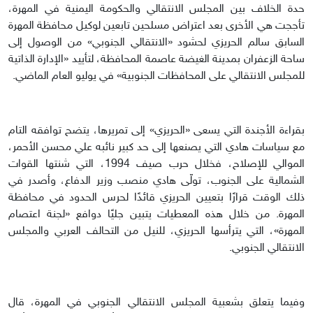
حدة الخلاف بين المجلس الانتقالي والحكومة اليمنية في المهرة،
تأججت هي الأخرى بعد اعتراض مسلحين تابعين لوكيل محافظة المهرة
السابق سالم الحريزي لحشود «الانتقالي الجنوبي» من الوصول إلى
ساحة الزعفران بمدينة الغيضة عاصمة المحافظة، لتأييد «الإدارة الذاتية
للمجلس الانتقالي على المحافظات الجنوبية» في يوليو العام الماضي.
بقراءة الأجندة التي يسعى «الحريزي» إلى تمريرها، يتضح توافقه التام
مع سياسات هادي التي يصنعها إلى حد كبير نائبه علي محسن الأحمر،
الموالي للإصلاح، فخلال حرب صيف 1994، التي شنتها القوات
الشمالية على الجنوب، تولّى هادي منصب وزير الدفاع، وأصدر في
ذلك الوقت قرارًا بتعيين الحريزي قائدًا لحرس الحدود في محافظة
المهرة. من خلال هذه المعطيات يتبين جليًا دوافع «لجنة اعتصام
المهرة»، التي يترأسها الحريزي، للنيل من التحالف العربي والمجلس
الانتقالي الجنوبي.
وفيما يتعلق بشعبية المجلس الانتقالي الجنوبي في المهرة، قال