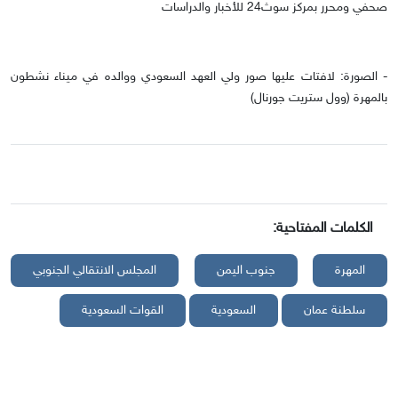
صحفي ومحرر بمركز سوث24 للأخبار والدراسات
- الصورة: لافتات عليها صور ولي العهد السعودي ووالده في ميناء نشطون
بالمهرة (وول ستريت جورنال)
الكلمات المفتاحية:
المهرة
جنوب اليمن
المجلس الانتقالي الجنوبي
سلطنة عمان
السعودية
القوات السعودية