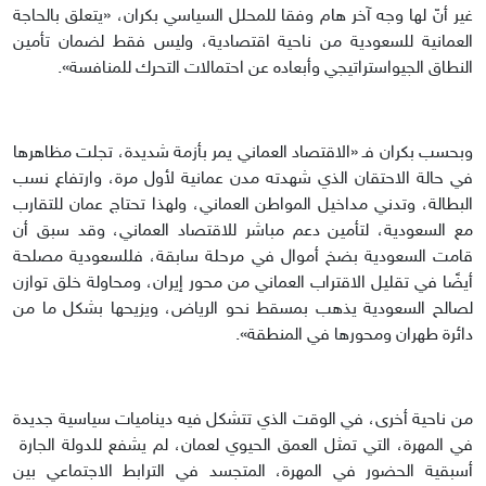
غير أنّ لها وجه آخر هام وفقا للمحلل السياسي بكران، «يتعلق بالحاجة
العمانية للسعودية من ناحية اقتصادية، وليس فقط لضمان تأمين
النطاق الجيواستراتيجي وأبعاده عن احتمالات التحرك للمنافسة».
وبحسب بكران فـ «الاقتصاد العماني يمر بأزمة شديدة، تجلت مظاهرها
في حالة الاحتقان الذي شهدته مدن عمانية لأول مرة، وارتفاع نسب
البطالة، وتدني مداخيل المواطن العماني، ولهذا تحتاج عمان للتقارب
مع السعودية، لتأمين دعم مباشر للاقتصاد العماني، وقد سبق أن
قامت السعودية بضخ أموال في مرحلة سابقة، فللسعودية مصلحة
أيضًا في تقليل الاقتراب العماني من محور إيران، ومحاولة خلق توازن
لصالح السعودية يذهب بمسقط نحو الرياض، ويزيحها بشكل ما من
دائرة طهران ومحورها في المنطقة».
من ناحية أخرى، في الوقت الذي تتشكل فيه ديناميات سياسية جديدة
في المهرة، التي تمثل العمق الحيوي لعمان، لم يشفع للدولة الجارة
أسبقية ﺍﻟﺤﻀﻮﺭ في المهرة، المتجسد في الترابط الاجتماعي بين