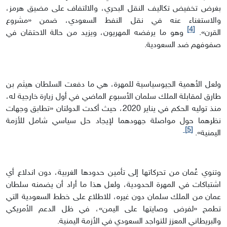
بغرض تخفيض تكاليف النقل البحري، والالتفاف على مضيق هرمز،
والاستغناء عنه في نقل النفط السعودي، ضمن «مشروع
[4]
القرن».
وهو ما يرفضه المهريون، ويزيد من حالة الاحتقان في
صفوفهم ضد السعودية.
ولعل الأهمية الجيوسياسية للمهرة، هي ما دفعت السلطان هيثم بن
طارق لمقابلة الملك سلمان الأسبوع الماضي في أول زيارة خارجية له،
منذ توليه الحكم في يناير 2020، حيث أكدت الدولتان «تطابق وجهات
نظرهما حول مواصلة جهودهما لإيجاد حل سياسي شامل للأزمة
[5]
اليمنية».
وتنوي عُمان من تحركاتها إلى تأمين حدودها الغربية، دون اندلاع أي
اشتباكات في المهرة الحدودية، ولعل هذا ما أراد أن يضمنه سلطان
عمان من الملك سلمان دون غيره، للاطلاع على خطط السعودية التي
تطمح «لفرض وصايتها على اليمن»، في ظل الدعم الأمريكي
والبريطاني المعزز للتواجد السعودي في الأزمة اليمنية.