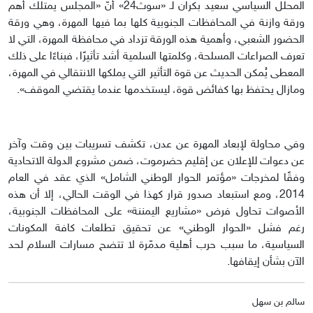
المحلل السياسي سعيد بكران لـ «سوث24» أنّ «المجلس يمتلك أهم
ورقة وازنة في المحافظات الجنوبية كلها بما فيها المهرة، وهي ورقة
الحضور الشعبي، وأهمية هذه الورقة تزداد في محافظة المهرة، التي لا
تعرف الصراعات المسلحة، وكلمتها السلمية أشد تأثيرًا، فبناءًا على ذلك
المعطى يُمكن الحديث عن قوة التأثير التي يملكها الانتقالي في المهرة،
ومازال يحتفظ بها كفائض قوة، ليستخدمها عندما يقتضي الموقف».
وفي محاولة لإبعاد المهرة عن عدن، تكشف تسريبات بين وقت وآخر
عن دعوات للإعلان عن إقليم حضرموت، ضمن مشروع الدولة الاتحادية
وفقًا لمخرجات «مؤتمر الحوار الوطني الشامل» الذي عقد في العام
2014، ومع استبعاد صدور قرار كهذا في الوقت الحالي، إلا أن هذه
الأصوات تحاول فرض «مشاريع اليمننة» على المحافظات الجنوبية،
رغم فشل «الحوار الوطني» عن تحقيق تطلعات كافة المكونات
السياسية، ما سبب حرب أهلية مدمّرة لا تتضح مسارات السلام لحد
الآن بشأن إيقافها.
سالم بن سهل