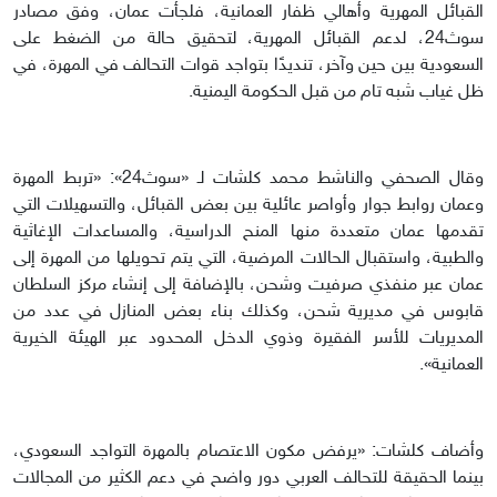
القبائل المهرية وأهالي ظفار العمانية، فلجأت عمان، وفق مصادر
سوث24، لدعم القبائل المهرية، لتحقيق حالة من الضغط على
السعودية بين حين وآخر، تنديدًا بتواجد قوات التحالف في المهرة، في
ظل غياب شبه تام من قبل الحكومة اليمنية.
وقال الصحفي والناشط محمد كلشات لـ «سوث24»: «تربط المهرة
وعمان روابط جوار وأواصر عائلية بين بعض القبائل، والتسهيلات التي
تقدمها عمان متعددة منها المنح الدراسية، والمساعدات الإغاثية
والطبية، واستقبال الحالات المرضية، التي يتم تحويلها من المهرة إلى
عمان عبر منفذي صرفيت وشحن، بالإضافة إلى إنشاء مركز السلطان
قابوس في مديرية شحن، وكذلك بناء بعض المنازل في عدد من
المديريات للأسر الفقيرة وذوي الدخل المحدود عبر الهيئة الخيرية
العمانية».
وأضاف كلشات: «يرفض مكون الاعتصام بالمهرة التواجد السعودي،
بينما الحقيقة للتحالف العربي دور واضح في دعم الكثير من المجالات