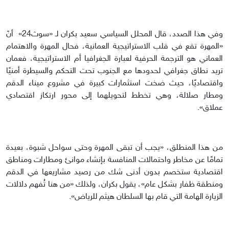
وفي هذا الصدد، قال المحلل السياسي سعيد بكران لـ «سوث24» أنّ
«المهرة تقع في قلب الاستراتيجية العمانية، فحال المهرة والاهتمام
العماني هو الترجمة الحرفية لعبارة الجغرافيا أم الاستراتيجية، فعمان
تريد نطاق جغرافي لحدودها مع الجنوب تحت التحكم والسيطرة أمنيًا
واقتصاديًا، حيث ضخت استثمارات كبيرة في مشروع ميناء الدقم
ومطار صلالة، وهي تخطط لتحويلهما إلى محور ارتكاز اقتصادي
عملاق».
من هذا المنطلق، «يجب أن تبقى المهرة وحتى سواحل شبوة، بعيدة
تمامًا عن مخاطر واحتمالات المنافسة بإنشاء موانئ ومطارات ومناطق
اقتصادية ستخصم بدون أدنى شك من رصيد مشاريعها في الدقم
ومنطقة ظفار بشكل عام»، يقول بكران، ولذلك «من هنا تُفهم دلالات
الزيارة الهامة التي قام بها السلطان هيثم للرياض».