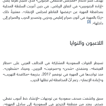
بهدف كسر احتكار «المجلس الانتقالي الجنوبي» الذي أصبح طرفًا يمثل
«إرادة الجنوبيين» في اتفاق الرياض، في حين أعربت السلطة المحلية
بمحافظة المهرة عن «رفضها القاطع لمجلس الإنقاذ»، معتبرةً ذلك
«زجًا بالمهرة في أتون صراع إقليمي وحزبي وتصدير الحرب والصراع إلى
[3]
داخلها».
اللاعبون والنوايا
تسيطر القوات السعودية المشاركة في التحالف العربي على «مطار
الغيضة»، ومنفذي «شحن» و»صرفيت» البريين، وميناء «نشطون»،
منذ تواجدها في المهرة في نوفمبر 2017، بذريعة «مكافحة التهريب»
و»إعادة الإعمار»، رغم أنّ المحافظة لم تطلها الحرب.
سبق وكشفت صحف سعودية عن توجهات «لإنشاء خط أنبوب نفطي
ضخم، يمتد من منطقة الخرخير في السعودية إلى ساحل المهرة»،