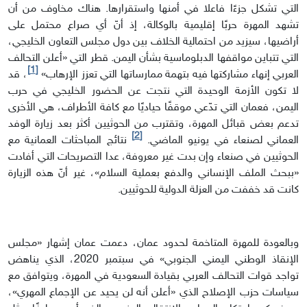
التي تشكل جزءًا فاعلا في أمنها واستقرارها. هناك مخاوف من أن
تشهد المهرة حربًا إقليمية بالوكالة، إذ أنّ أي صراع محتمل على
أراضيها، سيزيد من احتمالية الخلاف بين دول مجلس التعاون الخليجي،
التي تتباين مواقفها الدبلوماسية بشأن اليمن. قطر التي «أعلن التحالف
[1]
العربي إنهاء مشاركتها فيه بتهمة ممارساتها التي تعزز الإرهاب»
، قد
لا تكون الأزمة الوحيدة التي نتجت عن الحضور الخليجي في حرب
اليمن، فعمان التي تدّعي موقفًا حياديًا مع كافة الأطراف، هي الأخرى
تدعم بعض قبائل المهرة، وتقترب من الحوثيين أكثر بعد زيارة الوفد
[2]
العماني لصنعاء في يونيو الماضي.
نتائج المباحثات العمانية مع
الحوثيين في صنعاء وإن بدت غير معروفة، عدا التصريحات التي أفادت
«ببحث الملف الإنساني والدفع بعملية السلام»، غير أنّ هذه الزيارة
كانت قد خففت من العزلة الدولية للحوثيين.
وبالعودة للمهرة المتاخمة لحدود عمان، دعمت عمان إشهار «مجلس
الإنقاذ الوطني اليمني الجنوبي» في سبتمبر 2020، الذي يناهض
تواجد قوات التحالف العربي بقيادة السعودية في المهرة، ويتوافق مع
سياسات حزب الإصلاح الذي «أعلن أنه لن يحيد عن الإجماع المهري»،