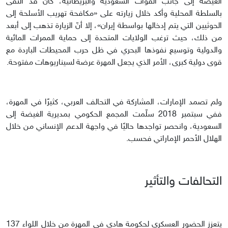
الغيضة إلى جانب القوات السعودية والبريطانية، كان قد التقى
بالسلطة المحلية وأكد خلال زيارته على «مكافحة تهريب الأسلحة إلى
الحوثيين التي يتم إدخالها بواسطة إيران»، إلا أنّ الزيارة تذهب إلى أبعد
من ذلك، حيث ترغب الولايات المتحدة إلى حماية الممرات المائية
والدولية وتوسيع نفوذها البحري في ظل حرب المحيطات الباردة مع
قوى دولية كبرى، الأمر الذي يجعل المهرة عرضة لسيناريوهات مفتوحة.
ولم تصمد الإمارات، المشاركة في التحالف العربي، كثيرًا في المهرة،
ففي سبتمبر 2018 سلّمت المجمع الحكومي بمديرية الغيضة إلى
السعودية، وانحصر تواجدها حاليًا في واجهة الدعم الإنساني من خلال
الهلال الأحمر الإماراتي فحسب.
التحالفات والتأثير
يتعزز الحضور العسكري لحكومة هادي في المهرة من خلال اﻟﻠﻮﺍﺀ 137