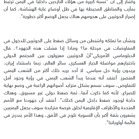
وأشار إلى أن "نسبة كبيرة من هؤلاء النازحين داخليا في اليمن ترتبط
بمأرب والمناطق المحيطة بها في ظل أوضاع غاية الهشاشة، كما أن
إصرار الحوثيين على هجومهم هناك يجعل الوضع أكثر خطورة".
وبشأن ما تملكه واشنطن من وسائل ضغط على الحوثيين للدخول في
المفاوضات في مرحلة ما؟ وماذا إذا فشلت هذه الجهود؟، قال
الدبلوماسي الأمريكي"أنّ الحوثيين معزولون بين المجتمع الدولي
باختيارهم مواصلة الخيار العسكري. سائر العالم، ربما باستثناء إيران،
يريدون رؤية حل سياسي. لا أحد يريد ذلك أكثر من الشعب اليمني
المتضرر. أعتقد أنه عندما يبدأ الشعب اليمني في رؤية وجود أمل
للتفاوض، سوف نسمع بشكل متزايد أصواتهم الراغبة في وضع نهاية
للصراع، لأنه كما ذكرت آنفا، ثمة ضغط دولي غير مسبوق، وهناك
حاجة لوجود ضغط داخل اليمن كذلك". أعتقد أن جهودنا مع الأمم
المتحدة والأطراف الإقليمية لخلق فرصة متزايدة سوف يجعل اليمنيين
يشعرون بثقة أكبر بأن التسوية تلوح في الأفق، وهذا الأمر يندرج في
قائمة أولوياتنا".