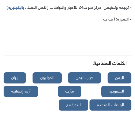
- ترجمة وتلخيص: مركز سوث24 للأخبار والدراسات (النص الأصلي
بالإنجليزية
)
- الصورة: ا ف ب
الكلمات المفتاحية:
اليمن
حرب اليمن
الحوثيون
إيران
السعودية
مأرب
أزمة إنسانية
الولايات المتحدة
ليندركينغ