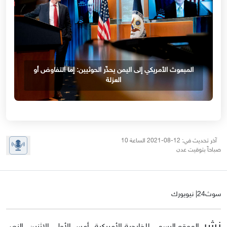
المبعوث الأمريكي إلى اليمن يحذّر الحوثيين: إما التفاوض أو
العزلة
آخر تحديث في: 12-08-2021 الساعة 10
صباحاً بتوقيت عدن
سوث24| نيويورك
نشر