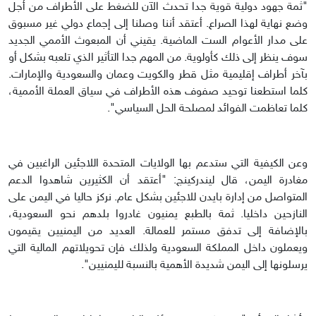
"ثمة جهود دولية قوية جدا تحدث الآن للضغط على الأطراف من أجل
وضع نهاية لهذا الصراع. أعتقد أننا وصلنا إلى إجماع دولي غير مسبوق
على مدار الأعوام الست الماضية. يقيني أن المبعوث الأممي الجديد
سوف ينظر إلى ذلك كأولوية. من المهم جدا التأثير الذي تلعبه بشكل أو
بآخر أطراف إقليمية مثل قطر والكويت وعمان والسعودية والإمارات.
كلما استطعنا توحيد صفوف هذه الأطراف في سياق العملة الأممية،
كلما تعاظمت الفوائد لمصلحة الحل السياسي".
وعن الكيفية التي ستدعم بها الولايات المتحدة اللاجئين الراغبين في
مغادرة اليمن، قال ليندركينج: "أعتقد أن الكثيرين شاهدوا الدعم
المتواصل من إدارة بايدن للاجئين بشكل عام. نركز حاليا في اليمن على
النازحين داخليا. ثمة بالطبع يمنيون غادروا بلدهم نحو السعودية،
بالإضافة إلى تدفق مستمر للعمالة. العديد من اليمنيين يقيمون
ويعملون داخل المملكة السعودية ولذلك فإن تحويلاتهم المالية التي
يرسلونها إلى اليمن شديدة الأهمية بالنسبة لليمنيين".