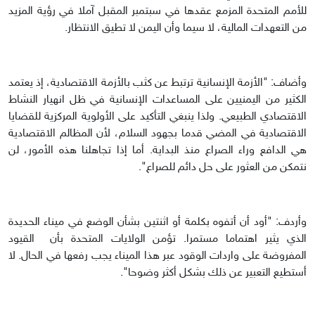
للأمم المتحدة المزمع عقدها في سبتمبر المقبل آملا في رؤية المزيد
من التعهدات المالية، لا سيما وأن اليمن لا تطيق الانتظار.
وأضاف: "الأزمة الإنسانية ترتبط عن كثب بالأزمة الاقتصادية، إذ يعتمد
الكثير من اليمنيين على المساعدات الإنسانية في ظل انهيار النشاط
الاقتصادي الطبيعي. ولذا ينبغي التأكيد على الأولوية المركزية للقضايا
الاقتصادية في المضي قدما بجهود السلام، لأن المظالم الاقتصادية
هي الدافع وراء الصراع منذ البداية. أما إذا تجاهلنا هذه الأمور، لن
نتمكن من العثور على حل دائم للصراع".
وأردف: "أود أن أتفوه بكلمة أو اثنتين بشأن الوضع في ميناء الحديدة
الذي يثير اهتماما مستمرا. تؤمن الولايات المتحدة بأن القيود
المفروضة على واردات الوقود عبر هذا الميناء يجب رفعها في الحال. لا
أستطيع التعبير عن ذلك بشكل أكثر وضوحا".