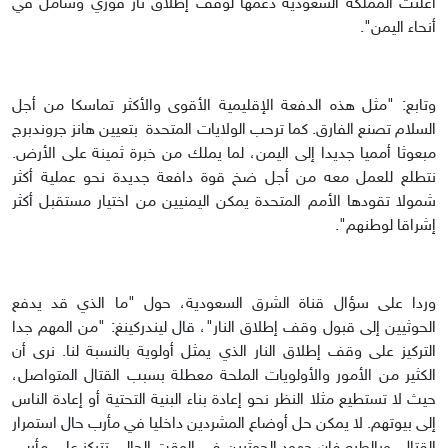
أعلنت المملكة السعودية دعمها لوقف إطلاق نار فوري وشامل في
أنحاء اليمن".
وتابع: "مثل هذه الدفعة الإقليمية الأقوى والأكثر تماسكا من أجل
السلام تصنع الفارق. كما ترحب الولايات المتحدة بتعيين هانز جروندبرج
مبعوثا أمميا جديدا إلى اليمن، لما يملك من خبرة ثمينة على الأرض.
نتطلع للعمل معه من أجل ضخ قوة دافعة جديدة نحو عملية أكثر
شمولا تقودها الأمم المتحدة يمكن اليمنيين من اختيار مستقبل أكثر
إشراقا لوطنهم".
وردا على سؤال قناة الشرق السعودية، حول "ما الذي قد يدفع
الحوثيين إلى قبول وقف إطلاق النار"، قال ليندركينغ: "من المهم جدا
التركيز على وقف إطلاق النار الذي يمثل أولوية بالنسبة لنا. نرى أن
الكثير من الأمور والأولويات الملحة معطلة بسبب القتال المتواصل،
حيث لا تستطيع مثلا النظر نحو إعادة بناء البنية التحتية أو إعادة الناس
إلى بيوتهم. لا يمكن حل أوضاع المشردين داخليا في مأرب حال استمرار