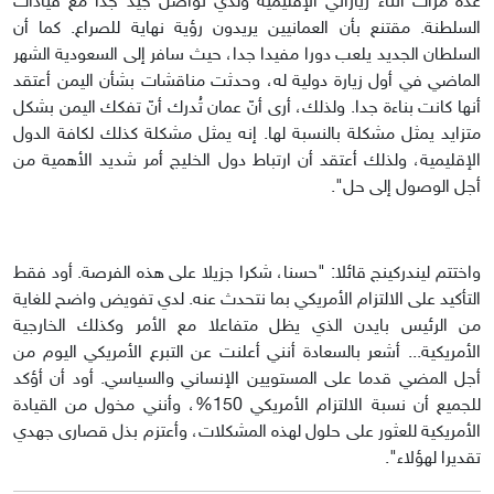
عدة مرات أثناء زياراتي الإقليمية ولدي تواصل جيد جدا مع قيادات
السلطنة. مقتنع بأن العمانيين يريدون رؤية نهاية للصراع. كما أن
السلطان الجديد يلعب دورا مفيدا جدا، حيث سافر إلى السعودية الشهر
الماضي في أول زيارة دولية له، وحدثت مناقشات بشأن اليمن أعتقد
أنها كانت بناءة جدا. ولذلك، أرى أنّ عمان تُدرك أنّ تفكك اليمن بشكل
متزايد يمثل مشكلة بالنسبة لها. إنه يمثل مشكلة كذلك لكافة الدول
الإقليمية، ولذلك أعتقد أن ارتباط دول الخليج أمر شديد الأهمية من
أجل الوصول إلى حل".
واختتم ليندركينج قائلا: "حسنا، شكرا جزيلا على هذه الفرصة. أود فقط
التأكيد على الالتزام الأمريكي بما نتحدث عنه. لدي تفويض واضح للغاية
من الرئيس بايدن الذي يظل متفاعلا مع الأمر وكذلك الخارجية
الأمريكية... أشعر بالسعادة أنني أعلنت عن التبرع الأمريكي اليوم من
أجل المضي قدما على المستويين الإنساني والسياسي. أود أن أؤكد
للجميع أن نسبة الالتزام الأمريكي 150%، وأنني مخول من القيادة
الأمريكية للعثور على حلول لهذه المشكلات، وأعتزم بذل قصارى جهدي
تقديرا لهؤلاء".