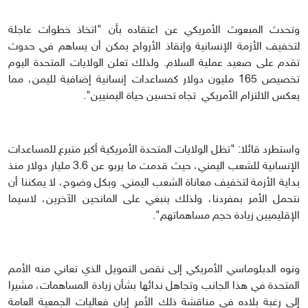
وتحدث المبعوث الأمريكي عن اعتقاده بأن "اتخاذ خطوات عاجلة
لتخفيف الأزمة الإنسانية وإنقاذ الأرواح يمكن أن يساهم في حدوث
تقدم على صعيد عملية السلام. ولذلك تعلن الولايات المتحدة اليوم
تخصيص 165 مليون دولار كمساعدات إنسانية إضافية لليمن، مما
يعكس الالتزام الأمريكي تجاه تحسين حياة اليمنيين".
واستطرد قائلا: "تظل الولايات المتحدة الأمريكية أكبر متبرع للمساعدات
الإنسانية للشعب اليمني، حيث قدمت ما يربو عن 3.6 مليار دولار منذ
بداية الأزمة لتخفيف معاناة الشعب اليمني. وبكل وضوح، لا يمكننا أن
نتحمل الأمر بمفردنا، ولذلك ينبغي على المانحين الآخرين، لاسيما
الإقليميين زيادة حجم مساهماتهم".
ونوه الدبلوماسي الأمريكي إلى نقص التمويل الذي تعاني منه الأمم
المتحدة في هذا الجانب وتجاهل ندائها بشأن زيادة المساهمات، مشيرا
إلى رغبة بلاده في مناقشة ذلك الأمر إبان فعاليات الجمعية العامة