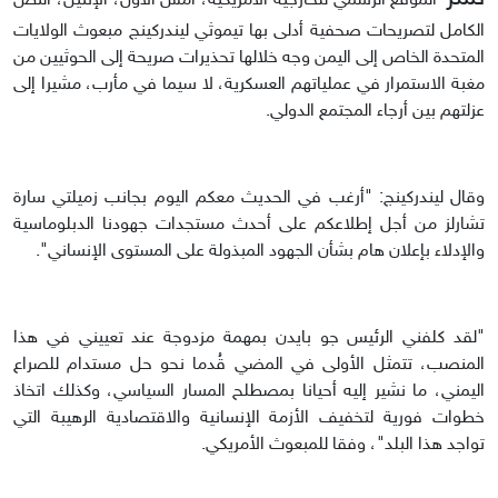
الموقع الرسمي للخارجية الأمريكية، أمس الأول، الإثنين، النص
الكامل لتصريحات صحفية أدلى بها تيموثي ليندركينج مبعوث الولايات
المتحدة الخاص إلى اليمن وجه خلالها تحذيرات صريحة إلى الحوثيين من
مغبة الاستمرار في عملياتهم العسكرية، لا سيما في مأرب، مشيرا إلى
عزلتهم بين أرجاء المجتمع الدولي.
وقال ليندركينج: "أرغب في الحديث معكم اليوم بجانب زميلتي سارة
تشارلز من أجل إطلاعكم على أحدث مستجدات جهودنا الدبلوماسية
والإدلاء بإعلان هام بشأن الجهود المبذولة على المستوى الإنساني".
"لقد كلفني الرئيس جو بايدن بمهمة مزدوجة عند تعييني في هذا
المنصب، تتمثل الأولى في المضي قُدما نحو حل مستدام للصراع
اليمني، ما نشير إليه أحيانا بمصطلح المسار السياسي، وكذلك اتخاذ
خطوات فورية لتخفيف الأزمة الإنسانية والاقتصادية الرهيبة التي
تواجد هذا البلد"، وفقا للمبعوث الأمريكي.