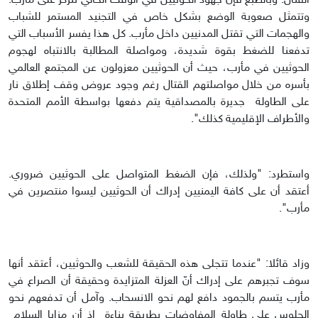
القتال. وبالطبع فإن جهود الحوثيين في الوقت الحالي تتركز على مأرب.
وتتمثل صعوبة الوضع بشكل خاص في التجنيد المستمر للشباب
والهجمات التي تقتل المدنيين داخل مأرب. كل هذا يفسر الأسباب التي
تدفعنا للضغط بقوة شديدة، ومواصلة المطالبة بالانتباه لهجوم
الحوثيين في مأرب، حيث أن الحوثيين معزولون عن المجتمع العالمي
بأسره من خلال مواصلتهم القتال رغم وجود عروض وقف إطلاق نار
على الطاولة جديرة بالمصداقية يتم دفعها بواسطة الأمم المتحدة
والأطراف الإقليمية كذلك".
واستطرد: "ولذلك، فإن الضغط المتواصل على الحوثيين ضروري.
أعتقد أن على كافة اليمنيين إدراك أن الحوثيين ليسوا منتصرين في
مأرب".
وزاد قائلا: "عندما تتجلى هذه الحقيقة للشعب والحوثيين، أعتقد أنها
سوف تجبرهم على إدراك أنّ العزلة المتزايدة وحقيقة أن الصراع في
مأرب يتسم بالجمود دافع لهم نحو الانسحاب. وآمل أن تدفعهم نحو
الجلوس على طاولة المفاوضات بطريقة بناءة إذ أن مزايا السلام