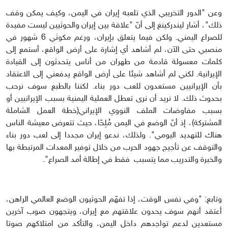
وعن "الدور التخريبي الذي تلعبه إيران في اليمن، وكيف يمكن وقف
ذلك"، أشار ليندركينغ إلى أنّ "علاقة بين إيران والحوثيين ليست مفيدة
للصراع اليمني. ولكن فيما يتعلق بإيران، ورغم مكوثي 6 شهور في
منصبي حتى الآن، لم أشاهد أي إشارة على أرض الواقع، أستمع إلى
كلمات معسولة قادمة من طهران من أناس يتحدثون إلى القيادة
الإيرانية. لكني لم أشاهد شيئا على أرض الواقع يدفعني إلى الاعتقاد
بأن الإيرانيين مستعدون للعب دور بناء. لكننا بالطبع سوف نرحب
بحدوث ذلك. لا نريد أن نرى تعطل العملية اليمنية بسبب الإيرانيين أو
بسبب مفاوضات الملف النووي الإيراني(خطة العمل الشاملة
المشتركة)، إذ أنّ الوضع في اليمن مُلِحّا، حيث تتعرض معيشة الناس
هناك للتهديد اليومي". ولذلك، ندعو إيران مجددا إلى لعب دور بناء
والتوقف عن تأجيج جهود الحرب من خلال توفير المعدات المرتبطة بها
والخبرة والتدريب مما يتسبب فقط في إطالة أمد الصراع".
وتابع: "وفي نفس الوقت، إذا تفهّم الحوثيون الوضع العالمي الراهن،
أعتقد أنهم سوف يحدون علاقتهم مع إيران، ويتجهون صوب آخرين
مستعدين لدعم تواجدهم داخل اليمن، والتأكد من امتلاكهم صوتا