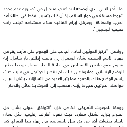
أما الأمر الثاني الذي أوضحه ليندركينج، فيتمثل في "ضرورة عدم وجود
شروط مسبقة في حوار السلام، إذ أن ذلك يتسبب فقط في إطالة أمد
الحرب والمعاناة، ويعرقل إبرام اتفاقية سلام مستدامة تجلب راحة
حقيقية لليمنيين".
وواصل: "تركيز الحوثيين أحادي الجانب على الهجوم على مأرب يقوض
جهود الأمم المتحدة بشأن الوصول إلى وقف إطلاق نار شامل. إنه
هجوم يضع ملايين الأشخاص في طائلة الخطر ويمثل تهديدا خطيرا
للوضع الإنساني. وعلاوة على ذلك، لم ينتصر الحوثيون في مأرب حيث
يتسم الوضع هناك بالجمود مما يثير العديد من التساؤلات بشأن أسباب
مواصلة الحوثيين هجوما يؤدي فحسب إلى الموت بلا طائل والدمار".
ووفقا للمبعوث الأمريكي الخاص فإن "التوافق الدولي بشأن حل
الصراع يتزايد بشكل مطرد، حيث تقوم أطراف إقليمية مثل عمان
باتخاذ خطوات أكبر من ذي قبل للمساعدة في إنهاء هذا الصراع. كما