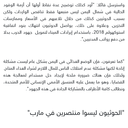
واسترسل قائلا: "أود كذلك توضيح عدة نقاط أولها أن أزمة الوقود
الحالية في شمال اليمن ليس منبعها فقط تناقص الواردات ولكن
بسبب الحوثيين كذلك من خلال تلاعبهم في الأسعار وممارسات
التخزين. وعلاوة على ذلك، يواصل الحوثيون انتهاك بنود اتفاقية
استوكهولم 2018، باستخدام إيرادات الميناء لتمويل جهود الحرب بدلا
من دفع رواتب المدنيين".
"كما تعرفون، فإن الوضع الغذائي في اليمن بشكل عام ليست مشكلة
إتاحة لكنها مشكلة عدم امتلاك الناس للمال اللازم لشراء الغذاء المتاح.
ولذلك فإن هناك ضرورة ملحة لإيجاد حل مستدام لمعالجة هذه
القضايا، وهو ما يعمل عليه المنسق الأممي الإنساني للأمم المتحدة،
ونطالب كافة الأطراف بالمشاركة الجادة في هذه الجهود".
"الحوثيون ليسوا منتصرين في مارب"