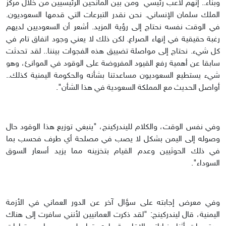
وبناء.. إنهم لاعب رئيسي ومن بين المانحين الرئيسيين من خلال مركز
الملك سلمان الإنساني. نحن نقدر التبرعات التي قدمها السعوديون.
في الوقت نفسه نحتاج إلى رؤية المزيد. أشعر أن السعوديين لديهم
رغبة حقيقية في إنهاء الصراع. لكن ذلك لا يعني وجود اتفاق تام في
كل شيء. نحتاج إلى مواصلة تضييق هذه الفجوات بيننا.. لقد تحدثت
سابقا عن أهمية رفع القيود المفروضة على الوقود في الموانئ، وهو
شيء يستطيع السعوديون مساعدتنا بشأنه والحكومة اليمنية كذلك..
أواصل الحديث مع المملكة السعودية في هذا الشأن".
وفي نفس الوقت، والكلام لليندركينج، "ينبغي توزيع هذا الوقود حال
وصوله إلى اليمن بشكل لا يصب في مصلحة أي طرف فحسب بما
في ذلك الحوثيين وعدم القيام بتخزينه مما يزيد أسعار السوق
السوداء".
وفي معرض إجابته على سؤال آخر عن الدور العماني في الأزمة
اليمنية، قال ليندركينج: "لقد ذكرت العمانيين لأنني سافرت إلى هناك