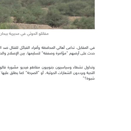
مقاتلو الحوثي في مديرية بيحان 21 سبتمبر 2021 (نشطاء
في المقابل، تداعى أهالي المحافظة وأفراد القبائل للقتال ضد 
حدث على أرضهم "مؤامرة وصفقة" لتسليمها، بين الإصلاح والحو
وتداول نشطاء وسياسيون جنوبيون مقاطع فيديو مصّورة قالوا إن
التحية ويرددون الشعارات الحوثية، أو "الصرخة" كما يطلق عليها
شبوة؟"