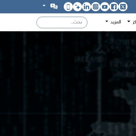
كز
المزيد