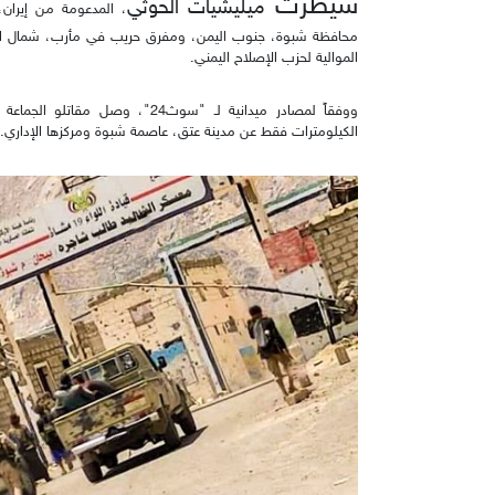
سيطرت
ميليشيات الحوثي
، المدعومة من إيران،
محافظة شبوة، جنوب اليمن، ومفرق حريب في مأرب، شمال ال
الموالية لحزب الإصلاح اليمني.
ووفقاً لمصادر ميدانية لـ "سوث24
الكيلومترات فقط عن مدينة عتق، عاصمة شبوة ومركزها الإداري.