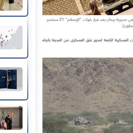
مقاتلون حوثيون يستولون على أحد المعسكرات الحكومية في مديرية بيحان بعد فرار قوات "الإصلاح" 21 سبتمبر
العسكرية التابعة لمحور عتق العسكري من المدينة باتجاه