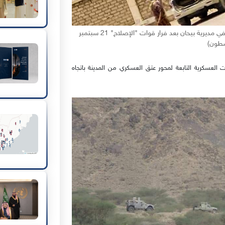
مقاتلون حوثيون يستولون على أحد المعسكرات الحكومية في مديرية بيحان بعد فرار قوات "الإصلاح" 21 سبتمبر
العسكرية التابعة لمحور عتق العسكري من المدينة باتجاه