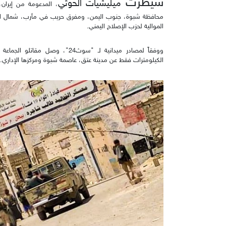
سيطرت
ميليشيات الحوثي
، المدعومة من إيران،
محافظة شبوة، جنوب اليمن، ومفرق حريب في مأرب، شمال ال
الموالية لحزب الإصلاح اليمني.
ووفقاً لمصادر ميدانية لـ "سوث24
الكيلومترات فقط عن مدينة عتق، عاصمة شبوة ومركزها الإداري.