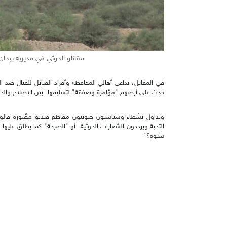
مقاتلو الحوثي في مديرية بيحان 21 سبتمبر 2021 (نشطاء
في المقابل، تداعى أهالي المحافظة وأفراد القبائل للقتال ضد 
حدث على أرضهم "مؤامرة وصفقة" لتسليمها، بين الإصلاح والحو
وتداول نشطاء وسياسيون جنوبيون مقاطع فيديو مصّورة قالوا إن
التحية ويرددون الشعارات الحوثية، أو "الصرخة" كما يطلق عليها
شبوة؟"