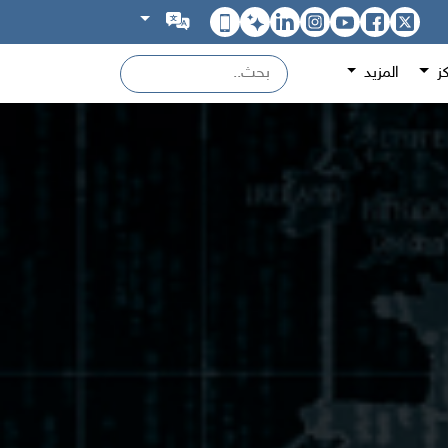
كز
المزيد