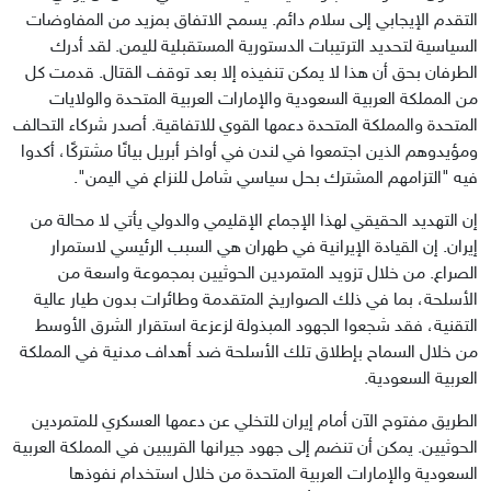
التقدم الإيجابي إلى سلام دائم. يسمح الاتفاق بمزيد من المفاوضات 
السياسية لتحديد الترتيبات الدستورية المستقبلية لليمن. لقد أدرك 
الطرفان بحق أن هذا لا يمكن تنفيذه إلا بعد توقف القتال. قدمت كل 
من المملكة العربية السعودية والإمارات العربية المتحدة والولايات 
المتحدة والمملكة المتحدة دعمها القوي للاتفاقية. أصدر شركاء التحالف 
ومؤيدوهم الذين اجتمعوا في لندن في أواخر أبريل بيانًا مشتركًا، أكدوا 
فيه "التزامهم المشترك بحل سياسي شامل للنزاع في اليمن".
إن التهديد الحقيقي لهذا الإجماع الإقليمي والدولي يأتي لا محالة من 
إيران. إن القيادة الإيرانية في طهران هي السبب الرئيسي لاستمرار 
الصراع. من خلال تزويد المتمردين الحوثيين بمجموعة واسعة من 
الأسلحة، بما في ذلك الصواريخ المتقدمة وطائرات بدون طيار عالية 
التقنية، فقد شجعوا الجهود المبذولة لزعزعة استقرار الشرق الأوسط 
من خلال السماح بإطلاق تلك الأسلحة ضد أهداف مدنية في المملكة 
العربية السعودية.
الطريق مفتوح الآن أمام إيران للتخلي عن دعمها العسكري للمتمردين 
الحوثيين. يمكن أن تنضم إلى جهود جيرانها القريبين في المملكة العربية 
السعودية والإمارات العربية المتحدة من خلال استخدام نفوذها 