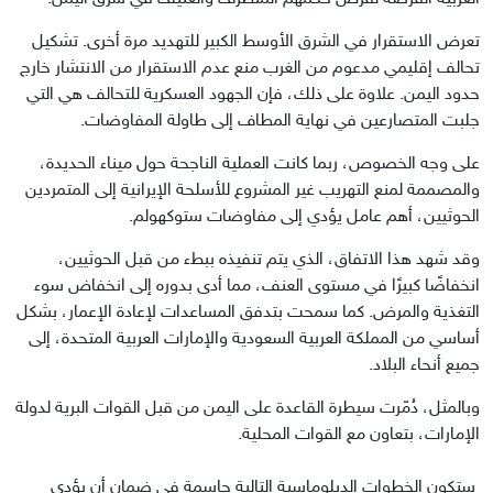
تعرض الاستقرار في الشرق الأوسط الكبير للتهديد مرة أخرى. تشكيل 
تحالف إقليمي مدعوم من الغرب منع عدم الاستقرار من الانتشار خارج 
حدود اليمن. علاوة على ذلك، فإن الجهود العسكرية للتحالف هي التي 
جلبت المتصارعين في نهاية المطاف إلى طاولة المفاوضات. 
على وجه الخصوص، ربما كانت العملية الناجحة حول ميناء الحديدة، 
والمصممة لمنع التهريب غير المشروع للأسلحة الإيرانية إلى المتمردين 
الحوثيين، أهم عامل يؤدي إلى مفاوضات ستوكهولم.
وقد شهد هذا الاتفاق، الذي يتم تنفيذه ببطء من قبل الحوثيين، 
انخفاضًا كبيرًا في مستوى العنف، مما أدى بدوره إلى انخفاض سوء 
التغذية والمرض. كما سمحت بتدفق المساعدات لإعادة الإعمار، بشكل 
أساسي من المملكة العربية السعودية والإمارات العربية المتحدة، إلى 
جميع أنحاء البلاد.
وبالمثل، دُمّرت سيطرة القاعدة على اليمن من قبل القوات البرية لدولة 
 ستكون الخطوات الدبلوماسية التالية حاسمة في ضمان أن يؤدي 