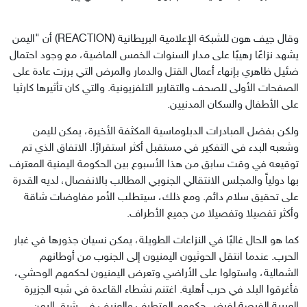
وقال جيف هون للشبكة الإعلامية البريطانية (REACTION) أن "اليمن 
يشهد نزاعًا رهيبًا على مدار السنوات الخمس الماضية، مع وجود احتمال 
ضئيل ظاهري بإنهاء أعمال القتل والدمار والمرض التي برزت عادة على 
الصفحات الأولى للصحف والتقارير التلفزيونية. والتي كان تأثيرها كارثيا 
على الأطفال والسكان المدنيين.
ولكن بفضل المبادرات الدبلوماسية المكثفة الأخيرة، يمكن لليمن 
وشعبه البدء في التفكير في مستقبل أكثر استقرارًا. الاتفاق الذي تم 
توقيعه في وقت سابق من هذا الأسبوع بين الحكومة اليمنية المعترف 
بها دولياً والمجلس الانتقالي الجنوبي المطالب بالانفصال، لديه القدرة 
على تحقيق سلام دائم. ومع ذلك، سيتطلب الأمر مفاوضات شاقة 
وأكثر تفصيلا وتفصيلا من جميع الأطراف.
كما هو الحال غالبًا في النزاعات الطويلة، يمكن نسيان جذورها في غبار 
الحرب. عندما انتقل الحوثيون اليمنيون إلى الجنوب من أوطانهم 
الشمالية، واستولوا على الأراضي وتعرض اليمنيون لحكمهم الوحشي، 
فأغرقوا البلد في حرب أهلية. اغتنم نشطاء القاعدة في شبه الجزيرة 
العربية الفرصة لفرض حكمهم المتطرف والعنيف في شرق اليمن.