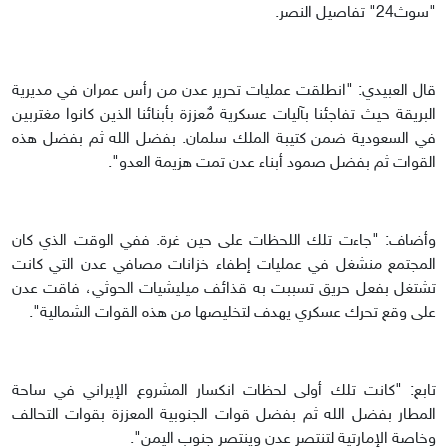
"سوث24" تفاصيل النصر.
قال العبيدي: "انطلقت عمليات تحرير عدن من رأس عمران في مديرية
البريقة حيث تفاجئنا بآليات عسكرية مٌعززة بأبنائنا الذين كانوا مغتربين
في السعودية ضمن كتيبة الملك سلمان. بفضل الله ثم بفضل هذه
القوات ثم بفضل صمود أبناء عدن تمت هزيمة العدو".
وأضاف: "جاءت تلك اللحظات على حين غرة. ففي الوقت الذي كان
المجتمع منشغل في عمليات إطفاء خزانات مصافي عدن التي كانت
تشتغل بفعل حريق تسببت به قذائف ميليشيات الحوثي، فاقت عدن
على وقع تحرك عسكري يهدف لتخليصها من هذه القوات الشمالية".
تابع: "كانت تلك أولى لحظات انكسار المشروع الإيراني في ساحة
المطار بفضل الله ثم بفضل قوات الجنوبية المعززة بقوات التحالف
وخاصة الإمارتية لتنتصر عدن وينتصر جنوب اليمن".