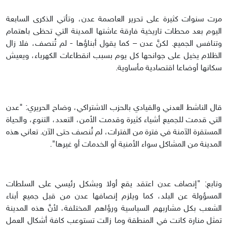
مرت سنوات كثيرة على تحرير العاصمة عدن، وتأتي الذكرى السابعة
اليوم بعد محطات تاريخية فارقة عاشتها المدينة التي تحظى باهتمام
وتنافس الجميع. لكنَّ عدن – كما يقول أبناؤها - لم تُنصف، فلا زال
الظلام يخيل على جوانحها كل يوم بسبب انقطاعات الكهرباء، ويعيش
سكانها أوضاعا اقتصادية مأساوية.
قال الناشط العدني والقيادي بالحزب الاشتراكي، وضاح الحريري: "عدن
التي قدمت للجميع أشياء كثيرة وقدمت الأمن، التعدد، التنوع، والحياة
المستقرة الآمنة في فترة من الفترات، لم تُنصف حتى الآن. تعاني هذه
المدينة من المشاكل سواء الأمنية أو الخدمات أو غيرها".
وتابع: "إنصاف عدن اعتقد يقع أولا وبشكل رئيسي على السلطات
المسؤولة عن البلد، كما ويلزم إنصافها عدن من قبل جميع أبناء
الشعب بكل مشاربهم السياسية ورؤاهم المختلفة، لأنَّ هذه المدينة
تمثل منارة كانت في المنطقة وما زالت تستوعب كافة أشكال العمل