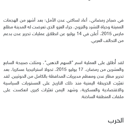
في صباح رمضاني، أعاد لساكني عدن الأمل؛ بعد أشهر من الهجمات
المميتة وحياة التشرد والنزوح، جراء الغزو الذي تعرضت له المدينة مطلع
مارس 2015، اُعلن في 14 يوليو عن انطلاق عمليات تحرير عدن بدعم
من التحالف العربي.
لقد أُطلق على العملية اسم "السهم الذهبي"، ومثلت صبيحة السابع
والعشرين من رمضان، 17 يوليو 2015، تحولا استراتيجيا عسكريا، بعد
تحرير مطار عدن ومعظم مديريات المحافظة بالكامل من الحوثيين. لقد
تغيّرت الخريطة اليمنية منذ ذلك التاريخ على المستويات السياسية
والاقتصادية والعسكرية، وشهد اليمن تغيّرات كبرى انعكست على
ملفات المنطقة الساخنة.
الحرب