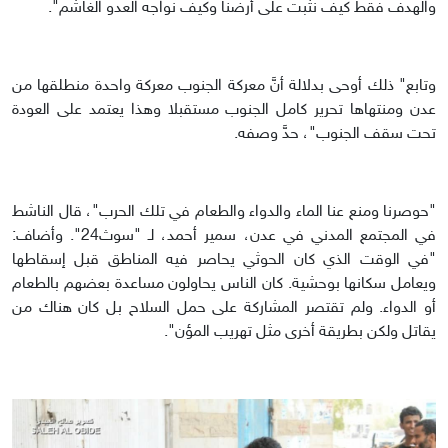
والهدف فقط كيف نثبت على أرضنا وكيف نواجه العدو الغاشم".
وتابع" ذلك أوحى بدلالة أنَّ معركة الجنوب معركة واحدة منطلقها من
عدن ومنتهاها تحرير كامل الجنوب مستقبلا وهذا يعتمد على العودة
تحت سقف الجنوب"، حدَّ وصفه.
"حوصرنا ومنع عنا الماء والدواء والطعام في تلك الحرب"، قال الناشط
في المجتمع المدني في عدن، سمير أحمد، لـ "سوث24". وأضاف:
"في الوقت الذي كان الحوثي يحاصر فيه المناطق قبل إسقاطها
ويعامل سكانها بوحشية. كان الناس يحاولون مساعدة بعضهم بالطعام
أو الدواء. ولم تقتصر المشاركة على حمل السلاح بل كان هناك من
يقاتل ولكن بطريقة أخرى مثل تهريب المؤن".