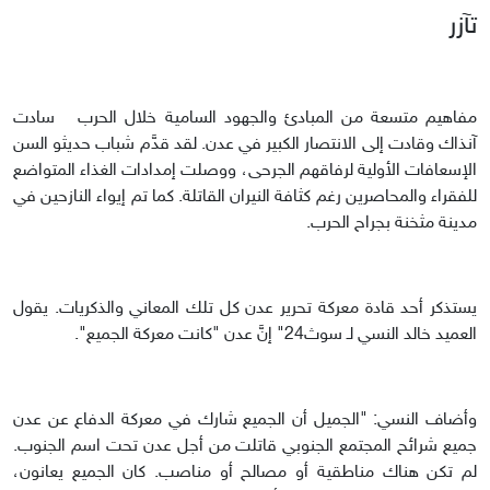
تآزر
مفاهيم متسعة من المبادئ والجهود السامية خلال الحرب سادت
آنذاك وقادت إلى الانتصار الكبير في عدن. لقد قدَّم شباب حديثو السن
الإسعافات الأولية لرفاقهم الجرحى، ووصلت إمدادات الغذاء المتواضع
للفقراء والمحاصرين رغم كثافة النيران القاتلة. كما تم إيواء النازحين في
مدينة مثخنة بجراح الحرب.
يستذكر أحد قادة معركة تحرير عدن كل تلك المعاني والذكريات. يقول
العميد خالد النسي لـ سوث24" إنَّ عدن "كانت معركة الجميع".
وأضاف النسي: "الجميل أن الجميع شارك في معركة الدفاع عن عدن
جميع شرائح المجتمع الجنوبي قاتلت من أجل عدن تحت اسم الجنوب.
لم تكن هناك مناطقية أو مصالح أو مناصب. كان الجميع يعانون،