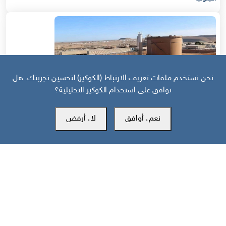
نحن نستخدم ملفات تعريف الارتباط (الكوكيز) لتحسين تجربتك. هل
توافق على استخدام الكوكيز التحليلية؟
نعم، أوافق
لا، أرفض
قبل 13 يوم
إعلان استئناف الصادرات النفطية في جنوب اليمن: الدلالات والسيناريوهات