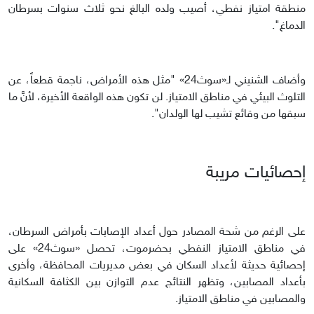
منطقة امتياز نفطي، أصيب ولده البالغ نحو ثلاث سنوات بسرطان
الدماغ".
وأضاف الشنيني لـ«سوث24» "مثل هذه الأمراض، ناجمة قطعاً، عن
التلوث البيئي في مناطق الامتياز. لن تكون هذه الواقعة الأخيرة، لأنَّ ما
سبقها من وقائع تشيب لها الولدان".
إحصائيات مريبة
على الرغم من شحة المصادر حول أعداد الإصابات بأمراض السرطان،
في مناطق الامتياز النفطي بحضرموت، تحصل «سوث24» على
إحصائية حديثة لأعداد السكان في بعض مديريات المحافظة، وأخرى
بأعداد المصابين، وتظهر النتائج عدم التوازن بين الكثافة السكانية
والمصابين في مناطق الامتياز.