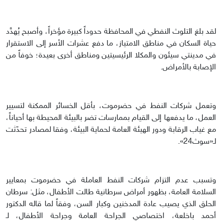
لقد بلغ التلوث النفطي في المحافظة حدوداً كبيرة مؤخراً، وأصبح يُهدَّد
حياة السكان في مناطق الامتياز، ما دفع عشرات الأسر إلى الاستقرار
في مدينتي سيئون والمكلا الرئيسيتين ومناطق أخرى بعيدة؛ خوفاً من
الإصابة بالأمراض.
وتعمل شركات النفط في حضرموت، بأقل الخسائر الممكنة لتسيير
العمل، ما يدفعها إلى القيام بممارسات تضر بالبيئة المحيطة بها أحياناً،
مع غياب الرقابة ودور الهيئة العامة لحماية البيئة، وفقا لمصادر تحدّثت
لـ«سوث24».
وتسبب عدم التزام شركات النفط العاملة في حضرموت بمعايير
السلامة العامة، بظهور أمراض سرطانية طالت الأطفال، مثل: سرطان
الحلق الذي يصيب عادة المدخنين وكبار السن، وفقاً لما قاله الدكتور
أحمد باخلعة، اختصاصي الجراحة العامة وجراحة الأطفال، لـ