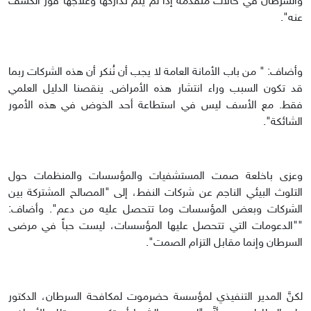
والسرطان في حالات متقدمة إذا لم يتم تداركها وعلاجها فور الكشف
عنه".
وأضاف: " من باب الأمانة العامة لا يجب أن نُنكر أن هذه الشركات ربما
قد تكون السبب وراء انتشار هذه الأمراض. ينقصنا الدليل العلمي
فقط. مع الأسف ليس في استطاعة أحد الخوض في هذه الأمور
الشائكة".
وعزى باخلعة صمت المستشفيات والمؤسسات والمنظمات حول
التلوث البيئي الناجم عن شركات النفط، إلى "المصالح المشتركة بين
الشركات وبعض المؤسسات وما تتحصل عليه من دعم". وأضاف:
""الدعومات التي تتحصل عليها المؤسسات، ليست حباً في مرضى
السرطان وإنما مقابل التزام الصمت".
لكنَّ المدير التنفيذي لمؤسسة حضرموت لمكافحة السرطان، الدكتور