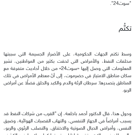
"سوث24".
تكتُّم
وسط تكتم الجهات الحكومية، على الأضرار الجسيمة التي سببتها
مخلفات النفط، والأمراض التي لحقت بكثير من المواطنين، تشير
المعلومات التي وصل إليها «سوث24» من خلال أحاديث متفرقة مع
سكان مناطق الامتياز في حضرموت، إلى أنّ معظم الأمراض في تلك
المناطق يتصدرها: سرطان الرئة والدم والكبد والحلق فضلًا عن أمراض
الربو.
وحول هذا، قال الدكتور أحمد باخلعة، إن "القرب من شركات النفط قد
يسبب أمراضاً في الجهاز التنفسي، والتهاب القصبات الهوائية، وضيق
النفس، وأمراض الحبال الصوتية والاختناق، والتصلب الرئوي والربو،