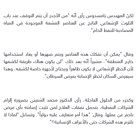
لكنّ المهندس بامسدوس رأى أنّه "من الأجدر أن يتم التوقف عند باب
التلوث الإشعاعي الناتج عن العناصر المشعة الموجودة في المياه
المصاحبة للنفط الخام".
وقال "يمكن أن تفكك هذه العناصر ويتم صهرها أو يعاد استخدامها
خارج المنطقة"، مشيراً أنّه بعد ذلك "لن يكون هناك طريقة لكشفها
لأن الخطر الإشعاعي لا يكون ظاهراً ويحتاج لأجهزة خاصة لكشفه، وهذا
سيعرض السكان لخطر الإصابة بمرض السرطان".
وكجزء من الحلول العاجلة، رأى الدكتور محمد الشنيني بضرورة إلزام
الشركات النفطية، بتحمل نفقات العلاج لمن تثبت إصابته بأي مرض
ناجم عن عملها. وقال: "هذا أمر متعارف عليه دولياً". وتساءل "لماذا لا
تلتزم هذه الشركات حتى بالأعراف الإنسانية؟".