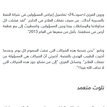
وروى القرزي لـ«سوث24» تفاصيل إعراض المسؤولين في شركة النفط
بالمديرية آنذاك، عن صرف نفقات العلاج في الخارج: "لقد فشلت كل
محاولاتنا والوساطات بيننا وبين المسؤولين، واضطررتُ إلى بيع قطعة
أرض في منطقتنا، بأقل من سعرها في العام 2013".
وتابع: "نحن ضحية هذه الشركات التي تنفث السموم كل يوم. وعندما
أخبرت الطبيب الهندي بالقصة، أخبرني أنّ الشركات هي المسؤولة عن
نفقات العلاج". وتساءل القرزي "إلى من نشكو جور هذه الشركات التي
لا تخاف الله فينا؟".
تلوث متعمد