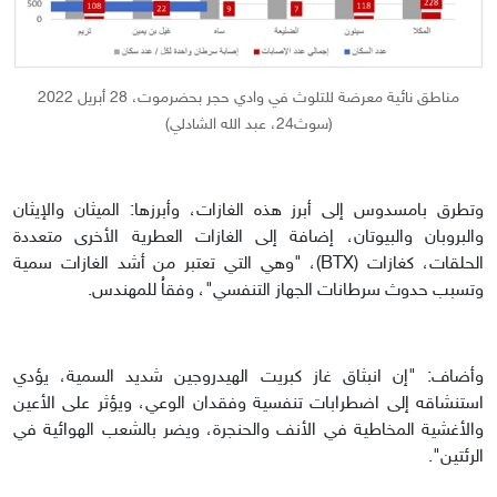
مناطق نائية معرضة للتلوث في وادي حجر بحضرموت، 28 أبريل 2022
(سوث24، عبد الله الشادلي)
وتطرق بامسدوس إلى أبرز هذه الغازات، وأبرزها: الميثان والإيثان
والبروبان والبيوتان، إضافة إلى الغازات العطرية الأخرى متعددة
الحلقات، كغازات (BTX)، "وهي التي تعتبر من أشد الغازات سمية
وتسبب حدوث سرطانات الجهاز التنفسي"، وفقاُ للمهندس.
وأضاف: "إن انبثاق غاز كبريت الهيدروجين شديد السمية، يؤدي
استنشاقه إلى اضطرابات تنفسية وفقدان الوعي، ويؤثر على الأعين
والأغشية المخاطية في الأنف والحنجرة، ويضر بالشعب الهوائية في
الرئتين".