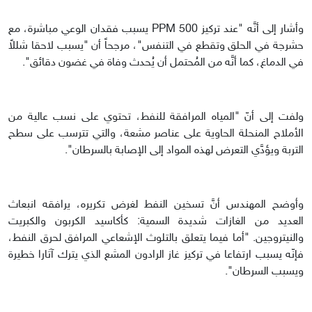
وأشار إلى أنَّه "عند تركيز 500 PPM يسبب فقدان الوعي مباشرة، مع
حشرجة في الحلق وتقطع في التنفس"، مرجحاً أن "يسبب لاحقا شللاً
في الدماغ، كما أنَّه من المُحتمل أن يُحدث وفاة في غضون دقائق".
ولفت إلى أنّ "المياه المرافقة للنفط، تحتوي على نسب عالية من
الأملاح المنحلة الحاوية على عناصر مشعة، والتي تترسب على سطح
التربة ويؤدَّي التعرض لهذه المواد إلى الإصابة بالسرطان".
وأوضح المهندس أنَّ تسخين النفط لغرض تكريره، يرافقه انبعاث
العديد من الغازات شديدة السمية: كأكاسيد الكربون والكبريت
والنيتروجين. "أما فيما يتعلق بالتلوث الإشعاعي المرافق لحرق النفط،
فإنّه يسبب ارتفاعا في تركيز غاز الرادون المشع الذي يترك آثارا خطيرة
ويسبب السرطان".