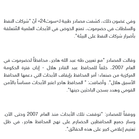
وفي غضون ذلك، كشفت مصادر طبية لـ«سوث24» أنّ "شركات النفط
والسلطات في حضرموت، تمنع الخوض في الأبحاث العلمية المُتعلقة
بأضرار شركات النفط على البيئة".
وقالت المصادر "مع تعيين طه عبد الله هاجر، محافظاً لحضرموت في
العام 2007، خلفاً للمحافظ عبد القادر هلال - إبان فترة الحكومة
المركزية من صنعاء؛ أمر المحافظ بإيقاف الأبحاث التي دعمها المحافظ
الأسبق هلال". وأضافت: " المحافظ هاجر اعتبر الأبحاث مساساً بالأمن
القومي وهدد بسجن الباحثين حينها".
ووفقاً للمصادر: "توقفت تلك الأبحاث منذ العام 2007 وحتى الآن.
وسار جميع المحافظين الحضارم على نهج المحافظ هاجر، في ظل
تعتيم إعلامي كبير على هذه الحقائق".