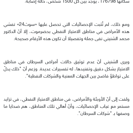
سكانها 176798، يوجد بين كل 1500 شخص، حالة إصابة.
ومع ذلك، لم تُثبت الإحصائيات التي تحصل عليها «سوث24» تفشي
هذه الأمراض في مناطق الامتياز النفطي بحضرموت، إلا أنّ الدكتور
محمد الشنيني نفى جملة وتفصيلا أن تكون هذه الأرقام صحيحة.
ويرى الشنيني أنّ عدم توثيق حالات أمراض السرطان في مناطق
الامتياز بشكل دقيق وتفنيدها، له تفسيرات عديدة. وزعم أنّ "ذلك يدلّ
على تواطؤ فاضح بين الجهات المعنية والشركات النفطية".
ولفت إلى أنّ الأوبئة والأمراض، في مناطق الامتياز النفطي، في تزايد
مستمر مع غياب الإحصائيات، وأنّ أهالي تلك المناطق، هم ضحايا ما
وصفها بـ "شركات السرطان".