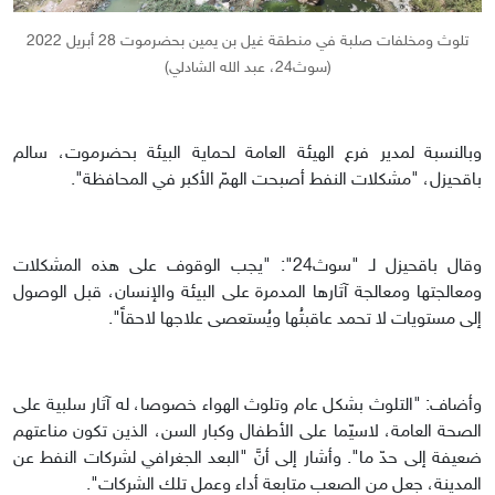
تلوث ومخلفات صلبة في منطقة غيل بن يمين بحضرموت 28 أبريل 2022
(سوث24، عبد الله الشادلي)
وبالنسبة لمدير فرع الهيئة العامة لحماية البيئة بحضرموت، سالم
باقحيزل، "مشكلات النفط أصبحت الهمّ الأكبر في المحافظة".
وقال باقحيزل لـ "سوث24": "يجب الوقوف على هذه المشكلات
ومعالجتها ومعالجة آثارها المدمرة على البيئة والإنسان، قبل الوصول
إلى مستويات لا تحمد عاقبتُها ويُستعصى علاجها لاحقاً".
وأضاف: "التلوث بشكل عام وتلوث الهواء خصوصا، له آثار سلبية على
الصحة العامة، لاسيّما على الأطفال وكبار السن، الذين تكون مناعتهم
ضعيفة إلى حدّ ما". وأشار إلى أنَّ "البعد الجغرافي لشركات النفط عن
المدينة، جعل من الصعب متابعة أداء وعمل تلك الشركات".