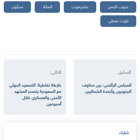
جنوب اليمن
حضرموت
المكلا
سيئون
تلوث نفطي
السابق:
التالي:
المجلس الرئاسي: بين مخاوف
خارطة تفاعلية: التصعيد الحوثي
الجنوبيين وأجندة الشماليين
مع السعودية يتصدر المشهد
الأمني والعسكري خلال
أسبوعين
شارك