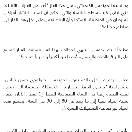
وبالنسبة للمهندس الكيميائي، فإنّ هذا الغاز "يُعد من الغازات الثقيلة،
التي تبقى قرب سطح اليابسة والتي يمكن أن تسبب انتشار أمراض
السرطان في المنطقة، لاسيّما وأنَ الرياح تعمل على نقل هذا الغاز إلى
مناطق مختلفة".
وطبقاً لـ بامسدوس: "ينتهي المطاف بهذا الغاز بتساقط الغبار المشع
على التربة والمياه والإنسان، مٌحدثا تلوثاً كبيراً وأضراراً جسمية".
وعلى الرغم من كل ذلك، يقول المهندس الجيولوجي حسن باراس،
رئيس لجنة "خريجي النفط الحضارم": "المشكلة الحقيقية التي ينبغي
لفت الانتباه إليها هي المياه المصاحبة للنفط. إنَّ بعض الآبار، تصل
نسبة المياه فيها إلى ما يزيد عن 80 إلى 90 في المئة، وجميع هذه
المياه غير صالحة للاستهلاك البشري".
وأضاف: "في كثير من الأحيان، يتم حقن هذه المياه في باطن الأرض،