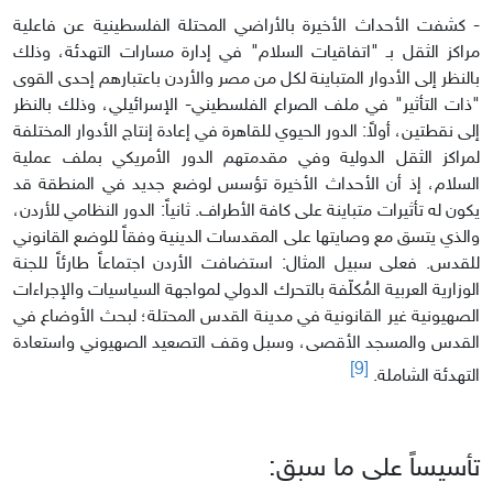
- كشفت الأحداث الأخيرة بالأراضي المحتلة الفلسطينية عن فاعلية
مراكز الثقل بـ "اتفاقيات السلام" في إدارة مسارات التهدئة، وذلك
بالنظر إلى الأدوار المتباينة لكل من مصر والأردن باعتبارهم إحدى القوى
"ذات التأثير" في ملف الصراع الفلسطيني- الإسرائيلي، وذلك بالنظر
إلى نقطتين، أولاً: الدور الحيوي للقاهرة في إعادة إنتاج الأدوار المختلفة
لمراكز الثقل الدولية وفي مقدمتهم الدور الأمريكي بملف عملية
السلام، إذ أن الأحداث الأخيرة تؤسس لوضع جديد في المنطقة قد
يكون له تأثيرات متباينة على كافة الأطراف. ثانياً: الدور النظامي للأردن،
والذي يتسق مع وصايتها على المقدسات الدينية وفقاً للوضع القانوني
للقدس. فعلى سبيل المثال: استضافت الأردن اجتماعاً طارئاً للجنة
الوزارية العربية المُكلّفة بالتحرك الدولي لمواجهة السياسيات والإجراءات
الصهيونية غير القانونية في مدينة القدس المحتلة؛ لبحث الأوضاع في
القدس والمسجد الأقصى، وسبل وقف التصعيد الصهيوني واستعادة
[9]
التهدئة الشاملة.
تأسيساً على ما سبق: