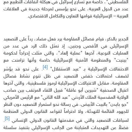
الفلسطيني"، خاصة مع تسارع إسرائيل في هيكلة اتفاقات التطبيع مع
عدد من الدول العربية، على نحو يؤسس لمرحلة جديدة في العلاقات
العربية – الإسرائيلية قوامها التعاون والتكامل الاقتصادي.
الجدير بالذكر، قيام فصائل المقاومة برد فعل مضاد، رداً على التصعيد
الإسرائيلي في الأقصى وجنين، إذ تمثل ذلك الرد في عدد من
العمليات النوعية، آخرها "عملية إلعاد"، والتي مثلت إحراجاً لحكومة
"بينيت" والمنظومة الأمنية الإسرائيلية خاصة وأنها تزامنت مع
[4]
الاحتفالات الإسرائيلية بـ "عيد الاستقلال"
. على نحو قد يؤشر
لضعف احتمالات خفض التصعيد في ظل تنوع نشاط فصائل
المقاومة، مقابل الاغتيالات الإسرائيلية لرموز فلسطينية، والتي آخرها
اغتيال الصحفية "شيرين أبو عاقلة" قبيل اللقاء المرتقب بين صاحب
الولاية المقدسية الملك الأردني "عبد الله الثاني" مع الرئيس الأمريكي
"جو بايدن" بالبيت الأبيض، في رسالة نحو استمرار التصعيد دون النظر
للجهود القائمة للتهدئة، ولا احتراماً لقواعد القانون الدولي المنظمة
[5]
لسياقات التصعيد والتي في مقدمتها القانون الدولي الإنساني
.
فضلاً عن التهديدات المتباينة من الجانب الإسرائيلي بتنفيذ سلسلة