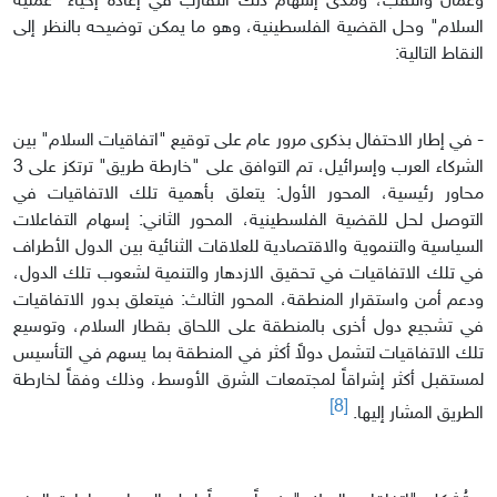
وعمّان والنقب، ومدى إسهام ذلك التقارب في إعادة إحياء "عملية
السلام" وحل القضية الفلسطينية، وهو ما يمكن توضيحه بالنظر إلى
النقاط التالية:
- في إطار الاحتفال بذكرى مرور عام على توقيع "اتفاقيات السلام" بين
الشركاء العرب وإسرائيل، تم التوافق على "خارطة طريق" ترتكز على 3
محاور رئيسية، المحور الأول: يتعلق بأهمية تلك الاتفاقيات في
التوصل لحل للقضية الفلسطينية، المحور الثاني: إسهام التفاعلات
السياسية والتنموية والاقتصادية للعلاقات الثنائية بين الدول الأطراف
في تلك الاتفاقيات في تحقيق الازدهار والتنمية لشعوب تلك الدول،
ودعم أمن واستقرار المنطقة، المحور الثالث: فيتعلق بدور الاتفاقيات
في تشجيع دول أخرى بالمنطقة على اللحاق بقطار السلام، وتوسيع
تلك الاتفاقيات لتشمل دولاً أكثر في المنطقة بما يسهم في التأسيس
لمستقبل أكثر إشراقاً لمجتمعات الشرق الأوسط، وذلك وفقاً لخارطة
[8]
الطريق المشار إليها.