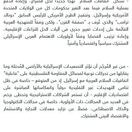
- تُشكل "اتفاقات السلام" نهجاً جديداً لحل الصراع، وإعادة الدفع
بعملية السلام فيما بعد التغير بحكومات كل من الولايات المتحدة
الأمريكية وإسرائيل، وتنقيح الطرح الأمريكي للرئيس السابق "دونالد
ترامب" والذي عُرف بـ "صفقة القرن"، ولكن وفقاً للمنهجية العربية
القائمة على إحداث تغيير جذري في آليات الحل للنزاعات الإقليمية،
وإعادة ترتيب القضايا وفقاً لأولويات الاهتمام العربي الإسرائيلي
المشترك سياسياً واقتصادياً وأمنياً.
- من غير المُرجّح أن تؤثر التصعيدات الإسرائيلية بالأراضي المُحتلة وما
يقابلها من تحركات نوعية لفصائل المقاومة الفلسطينية على "فاعلية"
اتفاقيات السلام العربية مع إسرائيل. إذ من المتوقع – خاصة في ظل
تنامي التهديدات غير التقليدية دولياً وانعكاساتها المباشرة على
اقتصاديات الإقليم - أن تستمر الشراكات الاستراتيجية وتحظى بزخم
في العديد من المجالات ذات الأولوية، خاصة في مجالات التكنولوجيا
والذكاء الاصطناعي، فضلاً عن تزايد معدلات التجارة والاستثمار
والاقتصاد البيني المشترك.