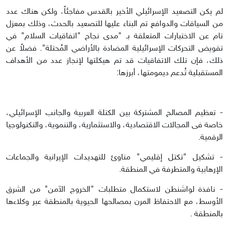
لم يكن التصعيد الإسرائيلي الأخير بالقدس مفاجئاً، ولكن هناك عدد
من السياقات والدوافع تم البناء عليها للتصعيد بالحدث، وذلك بمعزل
تام عن الاختبارات المتعلقة بـ "مدى نجاح "اتفاقيات السلام" في
تقويض التحركات الإسرائيلية المضادة بالأراضي المُحتلة". فضلاً عن
ذلك، فإن تلك الاتفاقيات قد تم هيكلتها لإنجاز عدد من الأهداف
المستقبلية تُدعم ديمومتها، أبرزها:
- تعظيم المصالح المشتركة بين الكتلة العربية والجانب الإسرائيلي،
خاصة فى المجالات الاقتصادية، والاستثمارية، والتنموية، والتكنولوجيا
الرقمية.
- تشكيل "تكتل إقليمي" مناوئ للتهديدات الإيرانية والجماعات
الإرهابية والمتطرفة في المنطقة.
- نافذة لواشنطن لاستكمال متطلبات "الخروج الآمن" من الشرق
الأوسط، مع الاحتفاظ المرن بمصالحها الحيوية بالمنطقة عبر وكلاءها
بالمنطقة .